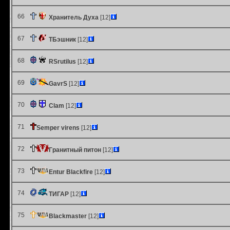
66
Хранитель Духа
[12]
67
ТБэшник
[12]
68
RSrutilus
[12]
69
GavrS
[12]
70
Clam
[12]
71
Semper virens
[12]
72
Гранитный питон
[12]
73
Entur Blackfire
[12]
74
ТИГАР
[12]
75
Blackmaster
[12]