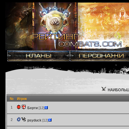
НАИБОЛЬШ
№
Игрок
1
Берти
[12]
2
psyduck
[12]