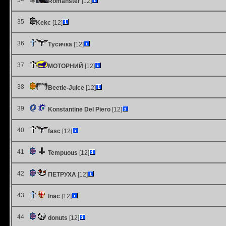
34
Romanster
[12]
35
Kekc
[12]
36
Тусичка
[12]
37
МОТОРНИЙ
[12]
38
Beetle-Juice
[12]
39
Konstantine Del Piero
[12]
40
fasc
[12]
41
Tempuous
[12]
42
ПЕТРУХА
[12]
43
Inac
[12]
44
donuts
[12]