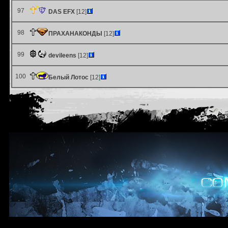
97
DAS EFX
[12]
98
ПРАХАНАКОНДЫ
[12]
99
devileens
[12]
100
Белый Лотос
[12]