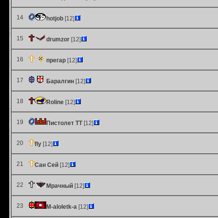
14
hotjob
[12]
15
drumzor
[12]
16
прегар
[12]
17
Баралгин
[12]
18
Roline
[12]
19
Пистолет ТТ
[12]
20
fly
[12]
21
Сан Сей
[12]
22
Мрачный
[12]
23
M-aloletk-a
[12]