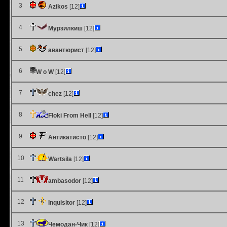
3
Azikos
[12]
4
Мурзилкиш
[12]
5
авантюрист
[12]
6
W o W
[12]
7
chez
[12]
8
Floki From Hell
[12]
9
Антикатисто
[12]
10
Wartsila
[12]
11
ambasodor
[12]
12
Inquisitor
[12]
13
Чемодан-Чик
[12]