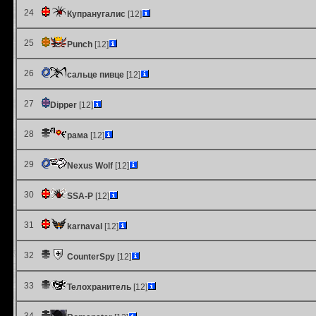
24
Купранугалис
[12]
25
Punch
[12]
26
сальце пивце
[12]
27
Dipper
[12]
28
рама
[12]
29
Nexus Wolf
[12]
30
SSA-P
[12]
31
karnaval
[12]
32
CounterSpy
[12]
33
Телохранитель
[12]