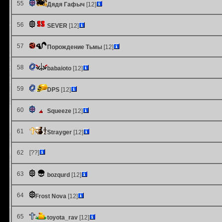
55
Дядя Гафыч
[12]
56
SEVER
[12]
57
Порождение Тьмы
[12]
58
babaioto
[12]
59
DPS
[12]
60
Squeeze
[12]
61
Strayger
[12]
62
[??]
63
bozqurd
[12]
64
Frost Nova
[12]
65
toyota_rav
[12]