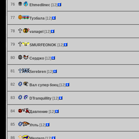
76
Ehmedlinec
[12]
77
Тузбала
[12]
78
vanagel
[12]
79
SMURFEONOK
[12]
80
Серджо
[12]
81
Serebren
[12]
82
Вал супер боец
[12]
83
DTranquillity
[12]
84
Давление
[12]
85
Улль
[12]
86
Western
[12]