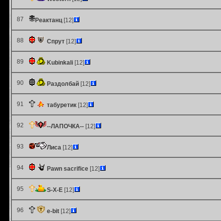
87
Реактанц
[12]
88
Спрут
[12]
89
Kubinkali
[12]
90
Раздолбай
[12]
91
табуретик
[12]
92
--ЛАПОЧКА--
[12]
93
Лиса
[12]
94
Pawn sacrifice
[12]
95
S-X-E
[12]
96
e-bit
[12]