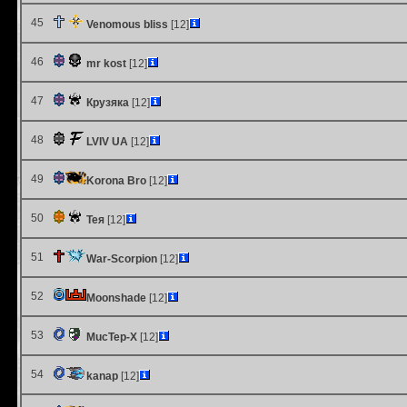
45
Venomous bliss
[12]
46
mr kost
[12]
47
Крузяка
[12]
48
LVIV UA
[12]
49
Korona Bro
[12]
50
Тея
[12]
51
War-Scorpion
[12]
52
Moonshade
[12]
53
MucTep-X
[12]
54
kanap
[12]