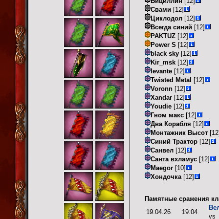
Бициллин
[12]
Свами
[12]
Циклодол
[12]
Всегда синий
[12]
PAKTUZ
[12]
Power S
[12]
black sky
[12]
Kir_msk
[12]
levante
[12]
Twisted Metal
[12]
Voronn
[12]
Xandar
[12]
Youdie
[12]
Гном макс
[12]
Два Корабля
[12]
Монтажник Высот
[12
Синий Трактор
[12]
Санвел
[12]
Санта вхламус
[12]
Maegor
[10]
Хондочка
[12]
Памятные сражения кл
Ве
19.04.26
19:04
vs