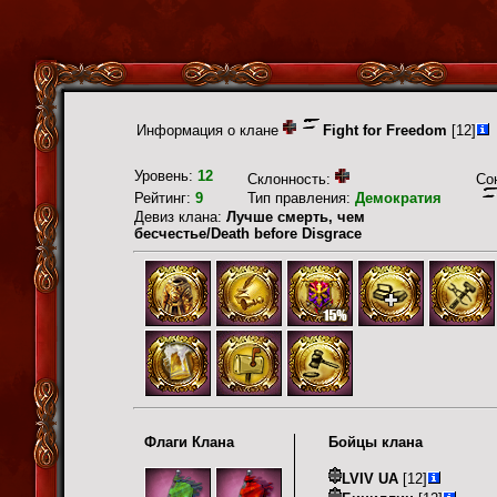
Информация о клане
Fight for Freedom
[12]
Уровень:
12
Склонность:
Со
Рейтинг:
9
Тип правления:
Демократия
Девиз клана:
Лучше смерть, чем
бесчестье/Death before Disgrace
Флаги Клана
Бойцы клана
LVIV UA
[12]