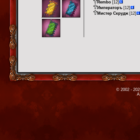
Rembo
[12]
Императоръ
[12]
Мистер Скрудж
[12]
© 2002 - 202
A