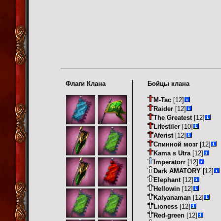
Флаги Клана
Бойцы клана
M-Tac
[12]
Raider
[12]
The Greatest
[12]
Lifestiler
[10]
Aferist
[12]
Спинной мозг
[12]
Kama s Utra
[12]
Imperatorr
[12]
Dark AMATORY
[12]
Elephant
[12]
Hellowin
[12]
Kalyanaman
[12]
Lioness
[12]
Red-green
[12]