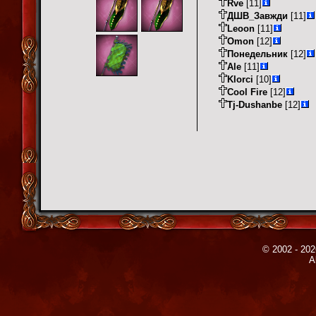
Rve
[11]
ДШВ_Завжди
[11]
Leoon
[11]
Omon
[12]
Понедельник
[12]
Ale
[11]
Klorci
[10]
Cool Fire
[12]
Tj-Dushanbe
[12]
© 2002 - 202
A