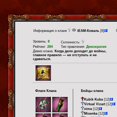
Информация о клане
tEAM-Коваль
[8]
Уровень:
8
Склонность:
Рейтинг:
284
Тип правления:
Демократия
Девиз клана:
Когда дело доходит до войны,
главное правило — не отступать и не
сдаваться.
Флаги Клана
Бойцы клана
Kubik Kuba
[12]
Virtual Vizart
[12]
xima
[12]
Misenka
[12]