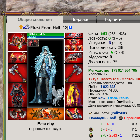
Общие сведения
Подарки
Подвиги
Floki From Hell
[12]
Сила:
691
(258 + 433)
10436/10436
22/22
Ловкость:
8
(3 + 5)
Интуиция:
6
(3 + 3)
Выносливость:
36
Интеллект:
6
(0 + 6)
Мудрость:
0
Духовность:
75
Могущество: 179 914 584 705
Уровень: 12
Титул: Властитель Желтой Ш
Уровень благородства: 189
Побед:
1 022 643
Поражений: 74 803
Ничьих: 376
Клан:
KoC
-
Глава клана
Место рождения:
Devils city
День рождения персонажа: 05.05
Бои чести: (
Рейтинг
)
Последний бой
:
Поражени
East city
11
-
6
-
0
3
Персонаж не в клубе
1
-
1
-
0
1
978
-
2143
-
1
26