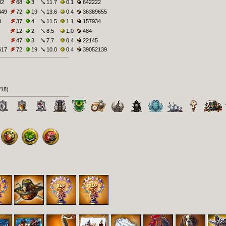
02
68
3
11.7
0.1
642222
449
72
19
13.6
0.4
36389655
3
37
4
11.5
1.1
157934
12
2
8.5
1.0
484
47
3
7.7
0.4
22145
617
72
19
10.0
0.4
39052139
/18
)