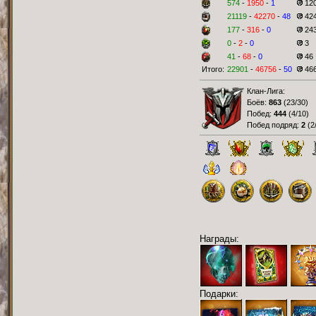
574
-
1950
-
1
12
21119
-
42270
-
48
42
177
-
316
-
0
24
0
-
2
-
0
3
41
-
68
-
0
46
Итого:
22901
-
46756
-
50
46
Клан-Лига:
Боёв:
863
(
23/30
)
Побед:
444
(
4/10
)
Побед подряд:
2
(
2
Награды:
Подарки: