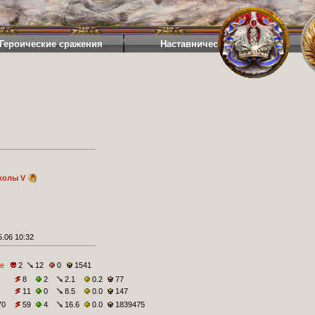
Героические сражения
Наставничество
колы V
.06 10:32
е
2
12
0
1541
8
2
2.1
0.2
77
11
0
8.5
0.0
147
70
59
4
16.6
0.0
1839475