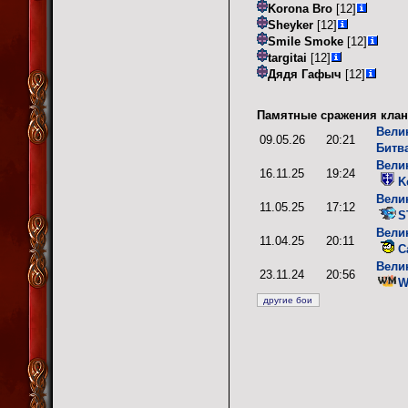
Korona Bro
[12]
Sheyker
[12]
Smile Smoke
[12]
targitai
[12]
Дядя Гафыч
[12]
Памятные сражения клан
Вели
09.05.26
20:21
Битв
Вели
16.11.25
19:24
K
Вели
11.05.25
17:12
S
Вели
11.04.25
20:11
C
Вели
23.11.24
20:56
W