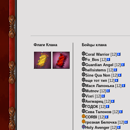
Флаги Клана
Бойцы клана
Coral Warrior
[12]
Fo_Bos
[12]
Guardian Angel
[12]
hellsistems
[12]
Sine Qua Non
[12]
еще тот тип
[12]
Мася Лапонька
[12]
Mutnov
[12]
Vixri
[12]
Ангмарец
[12]
ГОДОК
[12]
Сева Талонов
[12]
CORBI
[12]
грозная Белочка
[12]
Holy Avenger
[12]