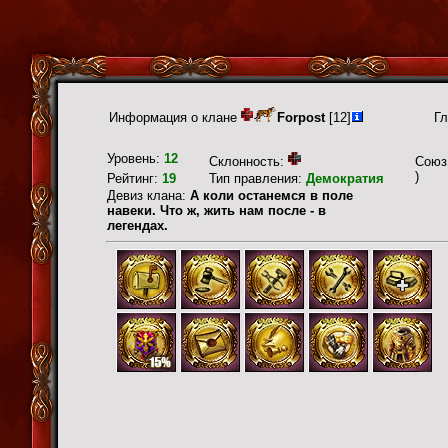
Информация о клане
Forpost
[12]
Гл
Уровень:
12
Склонность:
Союз
)
Рейтинг:
19
Тип правления:
Демократия
Девиз клана:
А коли останемся в поле
навеки. Что ж, жить нам после - в
легендах.