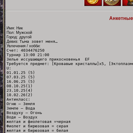
Анкетные
Имя: Ник
Пол: Мужской
Город: другой
Девиз:
Тьма зовет меня…
Увлечения / хобби:
Счет: 4034476250
Турнир 13:00 21:00
Зелье иссушающего прикосновенья EF
Требуется предмет: [Кровавые кристаллы]x5, [Эктоплазм
U:
01.01.25 (5)
07.03.25 (5)
16.06.25 (5)
08.10.25(1)
23.10.25(4)
10.02.26(2)
Антикласс:
Огню — Земля
Земле — Вода
Воздуху — Огонь
Воде — Воздух
желтая и фиолетовая =черная
Фиолет и бирюзовая = серая
желтая и бирюзовая = белая