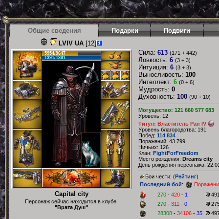
Общие сведения
Подарки
Подвиги
LVIV UA
[12]
Сила:
613
(171 + 442)
5954/9647
1391/1391
Ловкость:
6
(3 + 3)
Интуиция:
6
(3 + 3)
Выносливость:
100
Интеллект:
6
(0 + 6)
Мудрость:
0
Духовность:
100
(90 + 10)
Могущество: 121 660 577 683
Уровень: 12
Титул: Властитель Ран IV
Уровень благородства: 191
Побед:
114 834
Поражений: 43 799
Ничьих: 126
Клан:
FightForFreedom
Место рождения:
Dreams city
День рождения персонажа: 22.01
Бои чести: (
Рейтинг
)
Последний бой
:
Поражени
Capital city
270
-
420
-
1
49
Персонаж сейчас находится в клубе.
270
-
311
-
0
27
"Врата Душ"
28308
-
34106
-
35
49