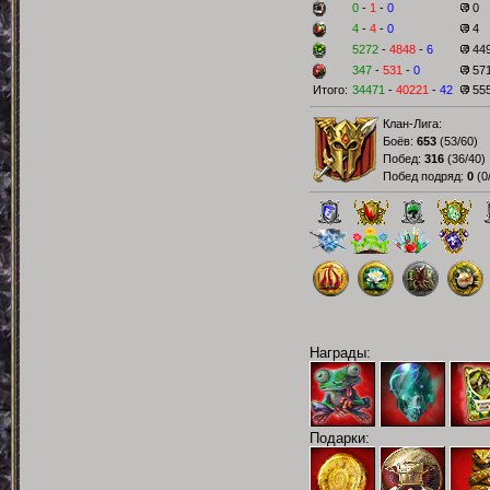
0
-
1
-
0
0
4
-
4
-
0
4
5272
-
4848
-
6
44
347
-
531
-
0
57
Итого:
34471
-
40221
-
42
55
Клан-Лига:
Боёв:
653
(
53/60
)
Побед:
316
(
36/40
)
Побед подряд:
0
(
0
Награды:
Подарки: