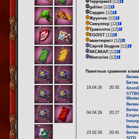
Teppopeect
[12]
galileo
[12]
Серджо
[12]
Жрунчик
[12]
Симулякр
[12]
Траволлта
[12]
EGOIST
[12]
авантюрист
[12]
Сергей Бодров
[11]
АКСАКАЛ
[12]
Memories
[12]
Памятные сражения клана
Велик
Битва
19.04.26
20:35
Azure
STTB
Weste
Велик
Битва
04.04.26
20:27
Empir
Insurg
Велик
23.02.26
20:41
Битва
SITO