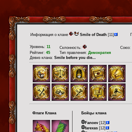
Информация о клане
Smile of Death
[11]
Уровень:
11
Склонность:
Союз:
Рейтинг:
45
Тип правления:
Демократия
Девиз клана:
Smile before you die...
Флаги Клана
Бойцы клана
Fanoev
[12]
farexas
[12]