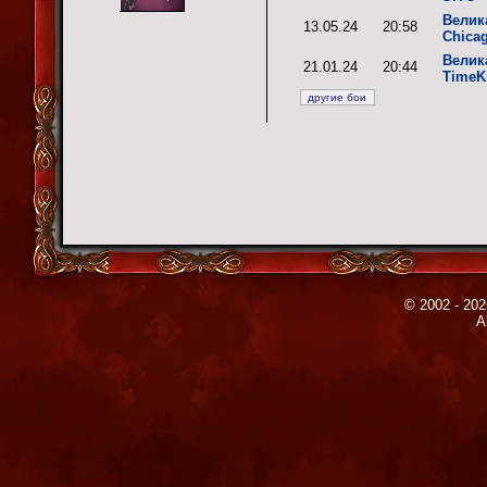
Велик
13.05.24
20:58
Chica
Велик
21.01.24
20:44
TimeK
© 2002 - 202
A