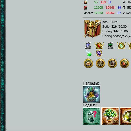
55
-
129
-
0
10
12108
-
39643
-
39
35
Итого:
17043
-
57257
-
57
52
Клан-Лига:
Боёв:
319
(
19/30
)
Побед:
164
(
4/10
)
Побед подряд:
2
(
2
Награды:
Подвиги: