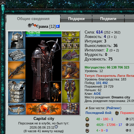
Общие сведения
Подарки
Подвиги
рама
[12]
Сила:
614
(252 + 362)
7548/7548
1280/1280
Ловкость:
4
(3 + 1)
Интуиция:
3
Выносливость:
36
Интеллект:
2
(0 + 2)
Мудрость:
0
Духовность:
75
Могущество: 66 138 706 323
Уровень: 12
Титул: Покоритель Лиги Янт
Уровень благородства: 183
Побед:
101 492
Поражений: 19 729
Ничьих: 62
Клан:
AOE
Место рождения:
Dreams city
День рождения персонажа: 24.09
Бои чести: (
Рейтинг
)
Последний бой
:
Поражен
Capital city
48
-
180
-
1
17
Персонаж не в клубе, но был тут:
4828
-
17296
-
17
16
2026.08.06 23:11
4
-
9
-
0
8
(8 часов 41 минуту назад)