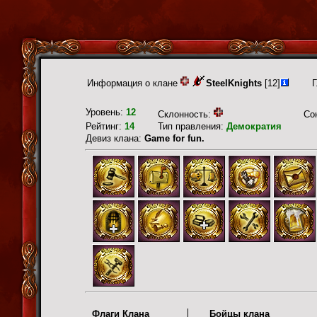
Информация о клане
SteelKnights
[12]
Г
Уровень:
12
Склонность:
Со
Рейтинг:
14
Тип правления:
Демократия
Девиз клана:
Game for fun.
Флаги Клана
Бойцы клана