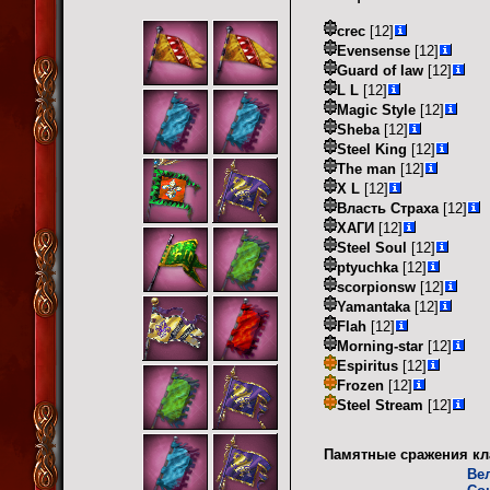
crec
[12]
Evensense
[12]
Guard of law
[12]
L L
[12]
Magic Style
[12]
Sheba
[12]
Steel King
[12]
The man
[12]
X L
[12]
Власть Страха
[12]
ХАГИ
[12]
Steel Soul
[12]
ptyuchka
[12]
scorpionsw
[12]
Yamantaka
[12]
Flah
[12]
Morning-star
[12]
Espiritus
[12]
Frozen
[12]
Steel Stream
[12]
Памятные сражения кл
Ве