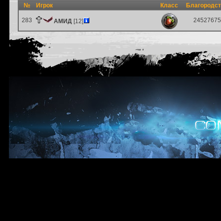
№
Игрок
Класс
Благородс
283
24527675
АМИД
[12]