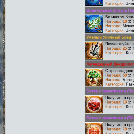
Категория
: Зим
Влиятельная фигура Но
Во многом благ
Награда
:
10
Награда
: Мешо
Категория
: Зим
Умелый Уличный Боец
Поучаствуйте в
Награда
:
25
Категория
: Кон
Легендарный Дендролог
О кровожадност
Награда
:
50
Награда
: Благ
Категория
: Раз
Битва с фанатиками (По
Получить в про
Награда
:
10
Категория
: Кон
Битва с фанатиками (Бл
Получить в про
Награда
:
10
Категория
: Кон