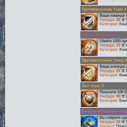
Противостояние Тьме X
Ваша команда б
Награда
:
25
Категория
: Кон
Костолом Ветеран
Убейте 1000 пр
Награда
:
15
Категория
: Кон
Противостояние Свету 
Ваша команда б
Награда
:
25
Категория
: Кон
Щит веры X
Получите 100 0
Награда
:
45
Категория
: Кон
Почетный участник общ
Вы собрали оди
Награда
:
10
Награда
: Поощ