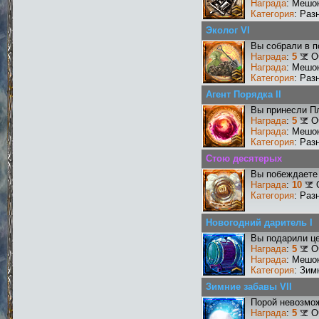
Награда
: Мешо
Категория
: Раз
Эколог VI
Вы собрали в п
Награда
:
5
О
Награда
: Мешо
Категория
: Раз
Агент Порядка II
Вы принесли Пл
Награда
:
5
О
Награда
: Мешо
Категория
: Раз
Стою десятерых
Вы побеждаете 
Награда
:
10
Категория
: Раз
Новогодний даритель I
Вы подарили це
Награда
:
5
О
Награда
: Мешок
Категория
: Зим
Зимние забавы VII
Порой невозмож
Награда
:
5
О