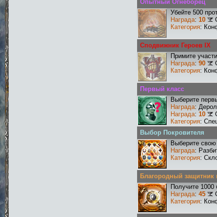
Опытный Огнеборец
Убейте 500 про
Награда
:
10
Категория
: Кон
Сподвижник Героев IX
Примите участи
Награда
:
90
Категория
: Кон
Первый класс
Выберите первы
Награда
: Деро
Награда
:
10
Категория
: Спе
Выбор Покровителя
Выберите свою 
Награда
: Разби
Категория
: Скл
Благородный защитник 
Получите 1000 
Награда
:
45
Категория
: Кон