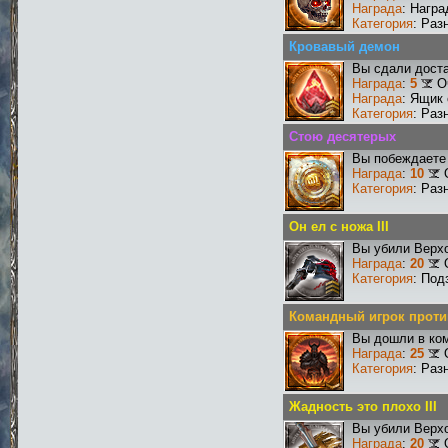
Награда
: Награ
Категория
: Раз
Кровавый демон
Вы сдали доста
Награда
:
5
О
Награда
: Ящик
Категория
: Раз
Стою десятерых
Вы побеждаете 
Награда
:
10
Категория
: Раз
Он ел с ножа III
Вы убили Верхо
Награда
:
20
Категория
: Под
Командный игрок проти
Вы дошли в ко
Награда
:
25
Категория
: Раз
Жадность это плохо III
Вы убили Верхо
Награда
:
20