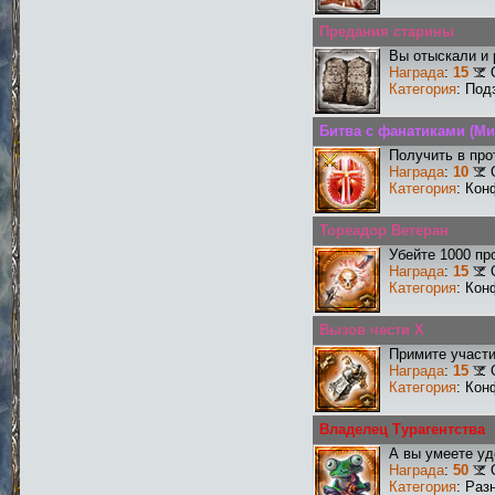
Предания старины
Вы отыскали и
Награда
:
15
Категория
: Под
Битва с фанатиками (Ми
Получить в про
Награда
:
10
Категория
: Кон
Тореадор Ветеран
Убейте 1000 пр
Награда
:
15
Категория
: Кон
Вызов чести X
Примите участи
Награда
:
15
Категория
: Кон
Владелец Турагентства
А вы умеете уд
Награда
:
50
Категория
: Раз