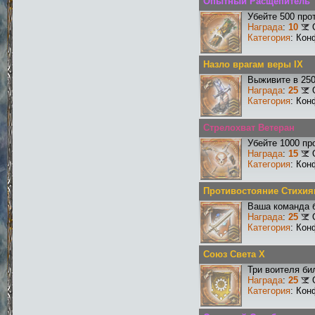
Опытный Расщепитель
Убейте 500 про
Награда
:
10
Категория
: Кон
Назло врагам веры IX
Выживите в 25
Награда
:
25
Категория
: Кон
Стрелохват Ветеран
Убейте 1000 пр
Награда
:
15
Категория
: Кон
Противостояние Стихия
Ваша команда б
Награда
:
25
Категория
: Кон
Союз Света X
Три воителя би
Награда
:
25
Категория
: Кон