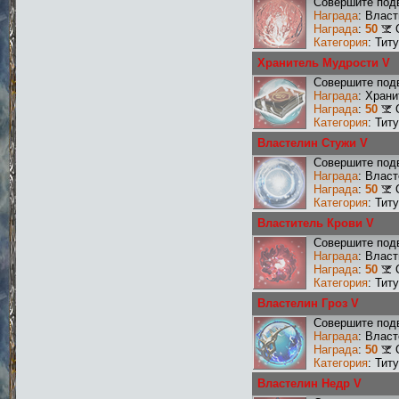
Совершите подв
Награда
: Влас
Награда
:
50
Категория
: Тит
Хранитель Мудрости V
Совершите подв
Награда
: Хран
Награда
:
50
Категория
: Тит
Властелин Стужи V
Совершите подв
Награда
: Влас
Награда
:
50
Категория
: Тит
Властитель Крови V
Совершите подв
Награда
: Влас
Награда
:
50
Категория
: Тит
Властелин Гроз V
Совершите подв
Награда
: Власт
Награда
:
50
Категория
: Тит
Властелин Недр V