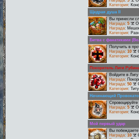
Награда
:
5
О
Категория
: Кон
Щедрая душа II
Вы принесли сл
Награда
:
5
О
Награда
: Мешо
Категория
: Раз
Битва с фанатиками (В
Получить в про
Награда
:
10
Категория
: Кон
Покоритель Лиги Рубин
Войдите в Лигу
Награда
: Поко
Награда
:
50
Категория
: Тит
Начинающий Провокато
Спровоцируйте 
Награда
:
5
О
Категория
: Кон
Мой первый удар
Вы побеждаете 
Награда
:
10