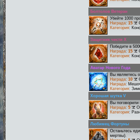
Болтолов Ветеран
Убейте 1000 пр
Награда
:
15
Категория
: Кон
Защитник чести X
Победите в 500
Награда
:
15
Категория
: Кон
Аватар Нового Года
Вы являетесь о
Награда
:
10
Награда
: Мешо
Категория
: Зим
Хорошая шутка V
Вы поговорили 
Награда
:
5
О
Категория
: Раз
Любимец Фортуны
Останьтесь еди
мертвы).