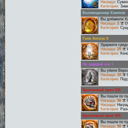
Награда
: Сувен
Категория
: Зим
Коллекционер Хлюпов
Вы добавили Х
Награда
:
2
О
Категория
: Сущ
Гнев Ангела X
Удержите средн
Награда
:
25
Категория
: Кон
Не задирай нос I
Вы убили Верхо
Награда
:
10
Категория
: Под
Бронзовый трон VIII
Вы пошли по пу
Награда
:
50
Награда
: Награ
Категория
: Раз
Бронзовый трон VIII
Вы пошли по пу
Награда
:
50