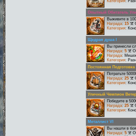
Категория
: Раз
Опытный Обитатель Ул
Выживите в 10
Награда
:
15
Категория
: Кон
Щедрая душа I
Вы принесли сл
Награда
:
5
О
Награда
: Мешо
Категория
: Раз
Постоянная Подготовка
Потратьте 5000
Награда
:
25
Категория
: Кон
Уличный Чемпион Вете
Победите в 500
Награда
:
25
Категория
: Кон
Металлист VI
Вы нашли в боя
Награда
:
5
О