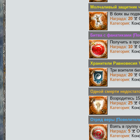
Молчаливый защитник ч
В боях вы подв
Награда
:
20
Категория
: Кон
Битва с фанатиками (По
Получить в про
Награда
:
10
Категория
: Кон
Хранители Равновесия V
Три воителя би
Награда
:
20
Категория
: Кон
Одной смерти недостат
Возродитесь 15
Награда
:
25
Категория
: Кон
Отряд веры (Повелитель
Взять в группу
Награда
:
5
О
Категория
: Кон