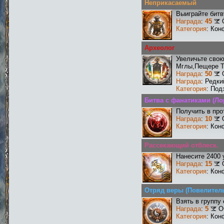
Неприкасаемый
Выиграйте бит
Награда
:
45
Категория
: Кон
Археолог
Увеличьте сво
Мглы,Пещере Т
Награда
:
50
Награда
: Редк
Категория
: Под
Битва с фанатиками (Ло
Получить в про
Награда
:
10
Категория
: Кон
Рассекающий отблеск.
Нанесите 2400 
Награда
:
15
Категория
: Кон
Отряд веры (Повелител
Взять в группу
Награда
:
5
О
Категория
: Кон