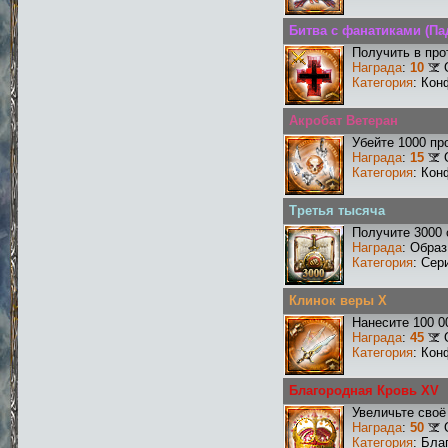
Битва с фанатиками (П
Получить в про
Награда
:
10
Категория
: Кон
Акробат Ветеран
Убейте 1000 пр
Награда
:
15
Категория
: Кон
Третья тысяча
Получите 3000 
Награда
: Образ
Категория
: Сер
Клинок веры X
Нанесите 100 0
Награда
:
45
Категория
: Кон
Благородная Кровь XV
Увеличьте своё
Награда
:
50
Категория
: Бла