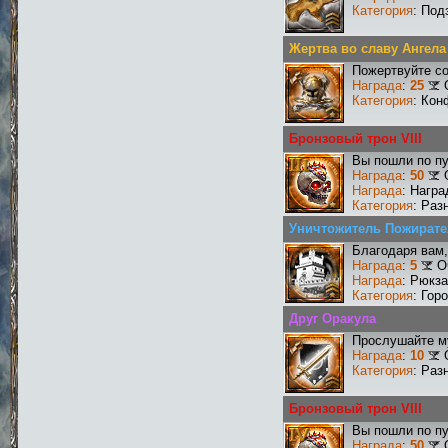
Категория
: Под
Жертва во славу Ангела
Пожертвуйте со
Награда
:
25
Категория
: Кон
Бронзовый трон VIII
Вы пошли по пу
Награда
:
50
Награда
: Награ
Категория
: Раз
Уничтожитель Пожирате
Благодаря вам,
Награда
:
5
О
Награда
: Рюкз
Категория
: Гор
Друг Оракула
Прослушайте му
Награда
:
10
Категория
: Раз
Бронзовый трон VIII
Вы пошли по пу
Награда
:
50