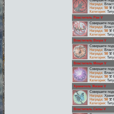
Совершите подв
Награда
: Влас
Награда
:
50
Категория
: Тит
Властитель Ран V
Совершите подв
Награда
: Влас
Награда
:
50
Категория
: Тит
Властитель Взора V
Совершите подв
Награда
: Влас
Награда
:
50
Категория
: Тит
Властитель Мощи V
Совершите под
Награда
: Влас
Награда
:
50
Категория
: Тит
Хранитель Жизни V
Совершите подв
Награда
: Хран
Награда
:
50
Категория
: Тит
Властитель Силы V