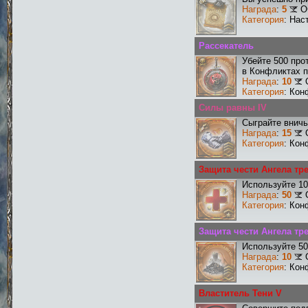
Награда
:
5
О
Категория
: Нас
Рассекатель
Убейте 500 про
в Конфликтах п
Награда
:
10
Категория
: Кон
Силы равны IV
Сыграйте вничь
Награда
:
15
Категория
: Кон
Защита чести Ангела тр
Используйте 10
Награда
:
50
Категория
: Кон
Защита чести Ангела тр
Используйте 50
Награда
:
10
Категория
: Кон
Властитель Тени V