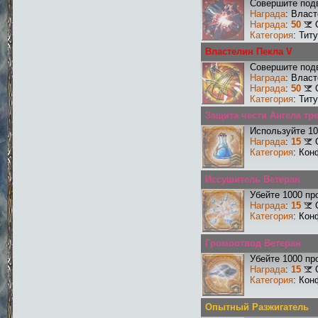
Совершите подв
Награда
: Влас
Награда
:
50
Категория
: Тит
Властелин Пекла V
Совершите подв
Награда
: Влас
Награда
:
50
Категория
: Тит
Защита чести Ангела тре
Используйте 10
Награда
:
15
Категория
: Кон
Иссушитель Ветеран
Убейте 1000 пр
Награда
:
15
Категория
: Кон
Громоотвод Ветеран
Убейте 1000 пр
Награда
:
15
Категория
: Кон
Опытный Разжигатель