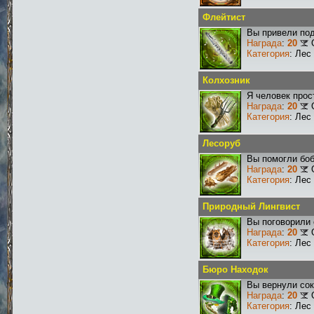
Флейтист
Вы привели под
Награда
:
20
Категория
: Лес
Колхозник
Я человек прос
Награда
:
20
Категория
: Лес
Лесоруб
Вы помогли боб
Награда
:
20
Категория
: Лес
Природный Лингвист
Вы поговорили 
Награда
:
20
Категория
: Лес
Бюро Находок
Вы вернули со
Награда
:
20
Категория
: Лес