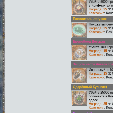
Убейте 5000 пр
в Конфликтах п
Награда
:
25
Категория
: Кон
Повелитель лягушек
Похоже вы очен
Награда
:
25
Категория
: Раз
Бронебоец Ветеран
Убейте 1000 пр
Награда
:
15
Категория
: Кон
Защита чести Ангела тре
Используйте 10
Награда
:
15
Категория
: Кон
Одарённый Культист
Убейте 25000 п
оппонента в Ко
вдвое.
Награда
:
25
Категория
: Кон