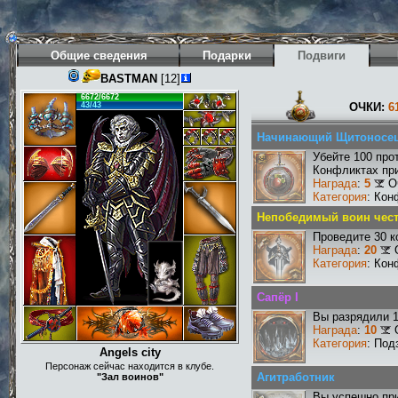
Общие сведения
Подарки
Подвиги
BASTMAN
[12]
6672/6672
43/43
ОЧКИ:
6
Начинающий Щитоносе
Убейте 100 про
Конфликтах при
Награда
:
5
О
Категория
: Кон
Непобедимый воин чест
Проведите 30 к
Награда
:
20
Категория
: Кон
Сапёр I
Вы разрядили 
Награда
:
10
Категория
: Под
Angels city
Персонаж сейчас находится в клубе.
Агитработник
"Зал воинов"
Вы успешно при