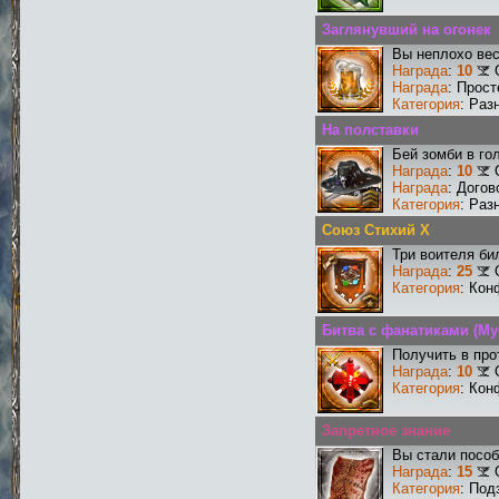
Заглянувший на огонек
Вы неплохо ве
Награда
:
10
Награда
: Прос
Категория
: Раз
На полставки
Бей зомби в го
Награда
:
10
Награда
: Догов
Категория
: Раз
Союз Стихий X
Три воителя би
Награда
:
25
Категория
: Кон
Битва с фанатиками (М
Получить в про
Награда
:
10
Категория
: Кон
Запретное знание
Вы стали пособ
Награда
:
15
Категория
: Под