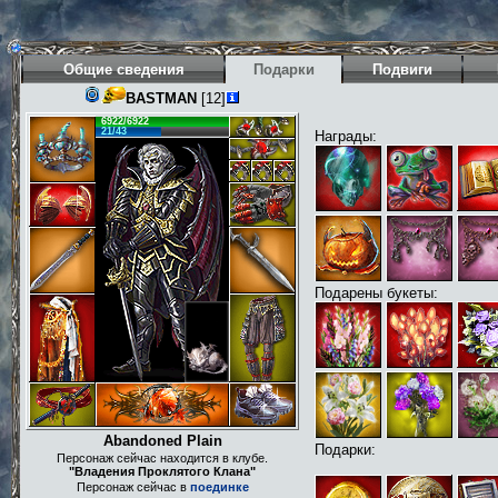
Общие сведения
Подарки
Подвиги
BASTMAN
[12]
6922/6922
21/43
Награды:
Подарены букеты:
Abandoned Plain
Подарки:
Персонаж сейчас находится в клубе.
"Владения Проклятого Клана"
Персонаж сейчас в
поединке