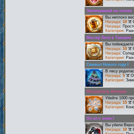
Заглянувший на огонек
Вы неплохо ве
Награда
:
10
Награда
: Прос
Категория
: Раз
Мастер битв в Таверне
Вы побеждаете 
Награда
:
10
Награда
: Соли
Категория
: Раз
Символ Нового года I
В лесу родилас
Награда
:
5
О
Категория
: Зим
Иссушитель Ветеран
Убейте 1000 пр
Награда
:
15
Категория
: Кон
Он ел с ножа I
Вы убили Верхо
Награда
:
10
Категория
: Под