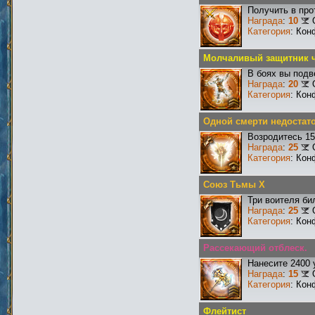
Получить в про
Награда
:
10
Категория
: Кон
Молчаливый защитник ч
В боях вы подв
Награда
:
20
Категория
: Кон
Одной смерти недостат
Возродитесь 15
Награда
:
25
Категория
: Кон
Союз Тьмы X
Три воителя би
Награда
:
25
Категория
: Кон
Рассекающий отблеск.
Нанесите 2400 
Награда
:
15
Категория
: Кон
Флейтист