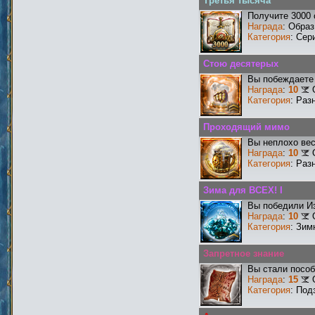
Третья тысяча
Получите 3000 
Награда
: Образ
Категория
: Сер
Стою десятерых
Вы побеждаете 
Награда
:
10
Категория
: Раз
Проходящий мимо
Вы неплохо ве
Награда
:
10
Категория
: Раз
Зима для ВСЕХ! I
Вы победили И
Награда
:
10
Категория
: Зим
Запретное знание
Вы стали пособ
Награда
:
15
Категория
: Под