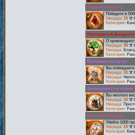
Защитник чести X
Победите в 500
Награда
:
15
Категория
: Кон
Легендарный Дендролог
О кровожадност
Награда
:
50
Награда
: Благ
Категория
: Раз
Полтинник нокаутов
Вы побеждаете 
Награда
:
10
Награда
: Непл
Категория
: Раз
Заглянувший на огонек
Вы неплохо ве
Награда
:
10
Награда
: Прос
Категория
: Раз
Костолом Ветеран
Убейте 1000 пр
Награда
:
15
Категория
: Кон