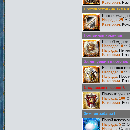
Категория
: Раз
Противостояние Тьме X
Ваша команда б
Награда
:
25
Категория
: Кон
Полтинник нокаутов
Вы побеждаете 
Награда
:
10
Награда
: Непл
Категория
: Раз
Заглянувший на огонек
Вы неплохо ве
Награда
:
10
Награда
: Прос
Категория
: Раз
Сподвижник Героев X
Примите участи
Награда
:
100
Категория
: Кон
Зимние забавы I
Порой невозмож
Награда
:
5
О
Награда
: Сувен