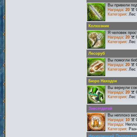
Вы привели под
Награда
:
20
Категория
: Лес
Колхозник
Я человек прос
Награда
:
20
Категория
: Лес
Лесоруб
Вы помогли боб
Награда
:
20
Категория
: Лес
Бюро Находок
Вы вернули со
Награда
:
20
Категория
: Лес
Завсегдатай
Вы неплохо ве
Награда
:
10
Награда
: Непл
Категория
: Раз
Начинающий Провокато