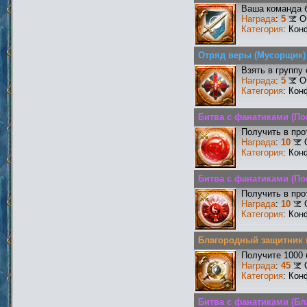
Ваша команда б
Награда
:
5
О
Категория
: Кон
Отряд веры (Мусорщик)
Взять в группу
Награда
:
5
О
Категория
: Кон
Битва с фанатиками (По
Получить в про
Награда
:
10
Категория
: Кон
Битва с фанатиками (По
Получить в про
Награда
:
10
Категория
: Кон
Благородный защитник 
Получите 1000 
Награда
:
45
Категория
: Кон
Битва с фанатиками (Бл