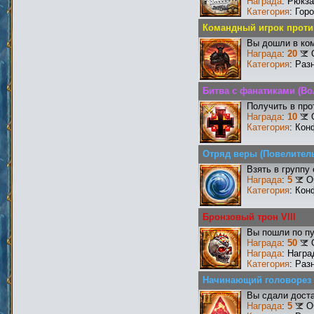
Награда
: Рюкз
Категория
: Гор
Командный игрок против
Вы дошли в ко
Награда
:
20
Категория
: Раз
Битва с фанатиками (В
Получить в про
Награда
:
10
Категория
: Кон
Отряд веры (Повелител
Взять в группу
Награда
:
5
О
Категория
: Кон
Бронзовый трон VIII
Вы пошли по пу
Награда
:
50
Награда
: Награ
Категория
: Раз
Начинающий головорез
Вы сдали доста
Награда
:
5
О