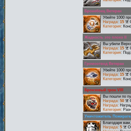
Бронебоец Ветеран
Убейте 1000 пр
Награда
:
15
Категория
: Кон
Жадность это плохо II
Вы убили Верхо
Награда
:
15
Категория
: Под
Громоотвод Ветеран
Убейте 1000 пр
Награда
:
15
Категория
: Кон
Бронзовый трон VIII
Вы пошли по пу
Награда
:
50
Награда
: Награ
Категория
: Раз
Уничтожитель Пожирате
Благодаря вам,
Награда
:
5
О