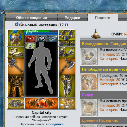
Общие сведения
Подарки
Подвиги
новый наставник
[12]
6531/8856
13/13
ОЧКИ:
6
Благодарность Гильдии
Вы получили 50
Награда
:
25
Категория
: Нас
Непобедимый воин чест
Проведите 40 к
Награда
:
20
Категория
: Кон
Лидер
Вы успешно при
Награда
:
10
Категория
: Нас
Capital city
Персонаж сейчас находится в клубе.
Древний Наставник
"Конфликт"
Персонаж сейчас в
поединке
Пятеро ваших в