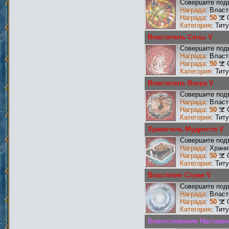
Совершите подв
Награда
: Влас
Награда
:
50
Категория
: Тит
Властитель Силы V
Совершите подв
Награда
: Влас
Награда
:
50
Категория
: Тит
Властитель Взора V
Совершите подв
Награда
: Влас
Награда
:
50
Категория
: Тит
Хранитель Мудрости V
Совершите подв
Награда
: Хран
Награда
:
50
Категория
: Тит
Властелин Стужи V
Совершите подв
Награда
: Влас
Награда
:
50
Категория
: Тит
Благословение Наставник