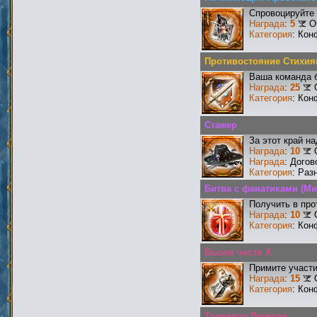
Спровоцируйте 
Награда
:
5
О
Категория
: Кон
Противостояние Стихия
Ваша команда б
Награда
:
25
Категория
: Кон
Стажер
За этот край н
Награда
:
10
Награда
: Догов
Категория
: Раз
Битва с фанатиками (Ми
Получить в про
Награда
:
10
Категория
: Кон
Вызов чести X
Примите участи
Награда
:
15
Категория
: Кон
Тореадор Ветеран