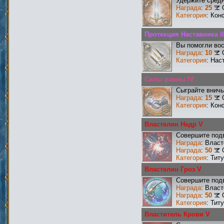
Удержите средн
Награда
:
25
Категория
: Кон
Протекция Наставника II
Вы помогли вос
Награда
:
10
Категория
: Нас
Силы равны IV
Сыграйте вничь
Награда
:
15
Категория
: Кон
Властелин Недр V
Совершите подв
Награда
: Влас
Награда
:
50
Категория
: Тит
Властелин Гроз V
Совершите подв
Награда
: Власт
Награда
:
50
Категория
: Тит
Властитель Крови V