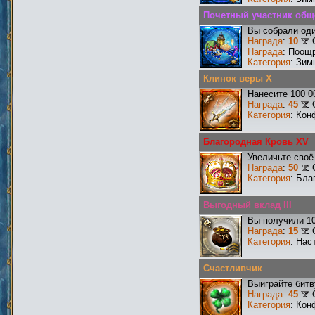
Почетный участник общ
Вы собрали оди
Награда
:
10
Награда
: Поощ
Категория
: Зим
Клинок веры X
Нанесите 100 0
Награда
:
45
Категория
: Кон
Благородная Кровь XV
Увеличьте своё
Награда
:
50
Категория
: Бла
Выгодный вклад III
Вы получили 10
Награда
:
15
Категория
: Нас
Счастливчик
Выиграйте битв
Награда
:
45
Категория
: Кон