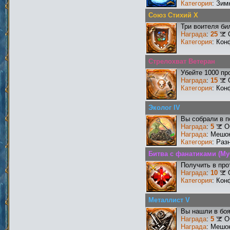
Категория
: Зим
Союз Стихий X
Три воителя би
Награда
:
25
Категория
: Кон
Стрелохват Ветеран
Убейте 1000 пр
Награда
:
15
Категория
: Кон
Эколог IV
Вы собрали в п
Награда
:
5
О
Награда
: Мешо
Категория
: Раз
Битва с фанатиками (М
Получить в про
Награда
:
10
Категория
: Кон
Металлист V
Вы нашли в боя
Награда
:
5
О
Награда
: Мешо