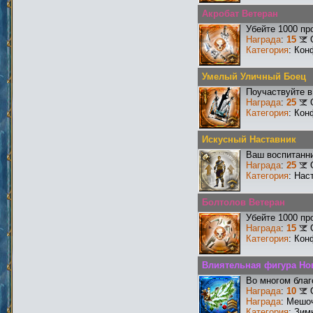
Акробат Ветеран
Убейте 1000 пр
Награда
:
15
Категория
: Кон
Умелый Уличный Боец
Поучаствуйте в
Награда
:
25
Категория
: Кон
Искусный Наставник
Ваш воспитанни
Награда
:
25
Категория
: Нас
Болтолов Ветеран
Убейте 1000 пр
Награда
:
15
Категория
: Кон
Влиятельная фигура Но
Во многом благ
Награда
:
10
Награда
: Мешо
Категория
: Зим