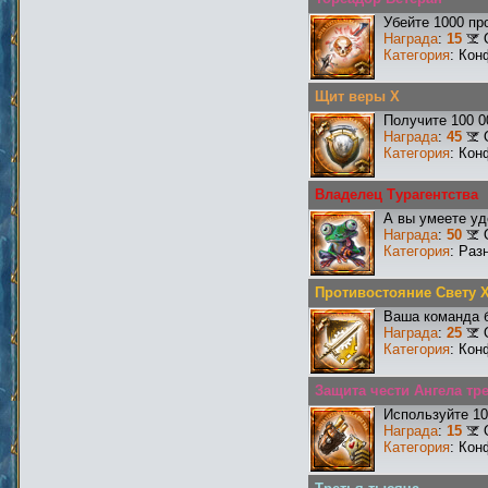
Убейте 1000 пр
Награда
:
15
Категория
: Кон
Щит веры X
Получите 100 0
Награда
:
45
Категория
: Кон
Владелец Турагентства
А вы умеете уд
Награда
:
50
Категория
: Раз
Противостояние Свету 
Ваша команда б
Награда
:
25
Категория
: Кон
Защита чести Ангела тре
Используйте 10
Награда
:
15
Категория
: Кон