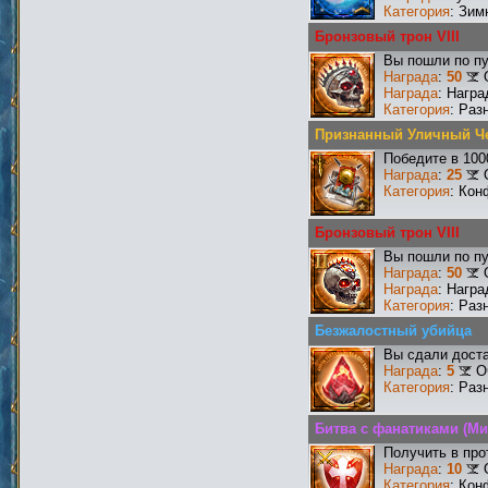
Категория
: Зим
Бронзовый трон VIII
Вы пошли по пу
Награда
:
50
Награда
: Награ
Категория
: Раз
Признанный Уличный Ч
Победите в 100
Награда
:
25
Категория
: Кон
Бронзовый трон VIII
Вы пошли по пу
Награда
:
50
Награда
: Награ
Категория
: Раз
Безжалостный убийца
Вы сдали доста
Награда
:
5
О
Категория
: Раз
Битва с фанатиками (Ми
Получить в про
Награда
:
10
Категория
: Кон