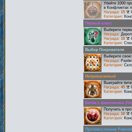
Убейте 1000 пр
в Конфликтах п
Награда
:
15
Категория
: Кон
Первый класс
Выберите первы
Награда
: Деро
Награда
:
10
Категория
: Спе
Выбор Покровителя
Выберите свою 
Награда
: Разби
Категория
: Скл
Неприкасаемый
Выиграйте бит
Награда
:
45
Категория
: Кон
Битва с фанатиками (Ло
Получить в про
Награда
:
10
Категория
: Кон
Противостояние Равнов