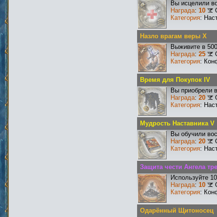
Вы исцелили во
Награда
:
10
Категория
: Нас
Назло врагам веры X
Выживите в 50
Награда
:
25
Категория
: Кон
Время для Покупок IV
Вы приобрели в
Награда
:
20
Категория
: Нас
Мудрость Наставника V
Вы обучили вос
Награда
:
20
Категория
: Нас
Защита чести Ангела тре
Используйте 10
Награда
:
10
Категория
: Кон
Одарённый Щитоносец