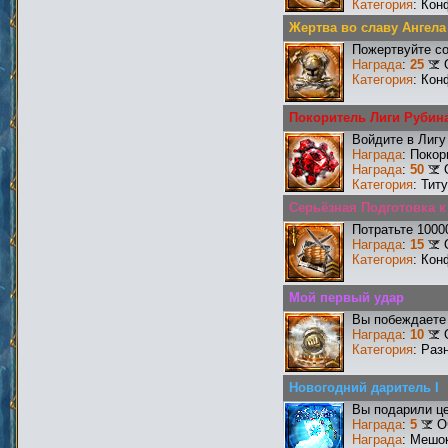
Категория
: Кон
Жертва во славу Ангела
Пожертвуйте со
Награда
:
25
Категория
: Кон
Покоритель Лиги Рубин
Войдите в Лигу
Награда
: Поко
Награда
:
50
Категория
: Тит
Серьёзная Подготовка 
Потратьте 1000
Награда
:
15
Категория
: Кон
Мой первый удар
Вы побеждаете 
Награда
:
10
Категория
: Раз
Новогодний даритель I
Вы подарили це
Награда
:
5
О
Награда
: Мешок