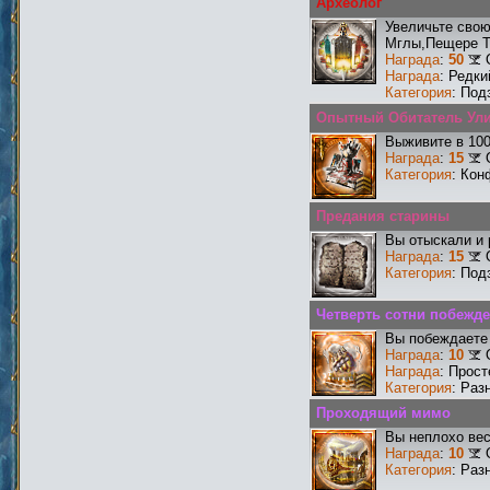
Археолог
Увеличьте сво
Мглы,Пещере Т
Награда
:
50
Награда
: Редк
Категория
: Под
Опытный Обитатель Ул
Выживите в 10
Награда
:
15
Категория
: Кон
Предания старины
Вы отыскали и
Награда
:
15
Категория
: Под
Четверть сотни побежд
Вы побеждаете 
Награда
:
10
Награда
: Прос
Категория
: Раз
Проходящий мимо
Вы неплохо ве
Награда
:
10
Категория
: Раз