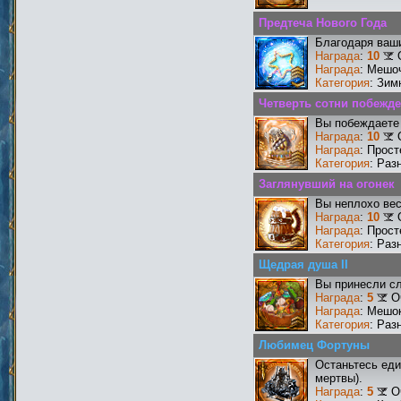
Предтеча Нового Года
Благодаря ваши
Награда
:
10
Награда
: Мешо
Категория
: Зим
Четверть сотни побежд
Вы побеждаете 
Награда
:
10
Награда
: Прос
Категория
: Раз
Заглянувший на огонек
Вы неплохо ве
Награда
:
10
Награда
: Прос
Категория
: Раз
Щедрая душа II
Вы принесли сл
Награда
:
5
О
Награда
: Мешо
Категория
: Раз
Любимец Фортуны
Останьтесь еди
мертвы).
Награда
:
5
О