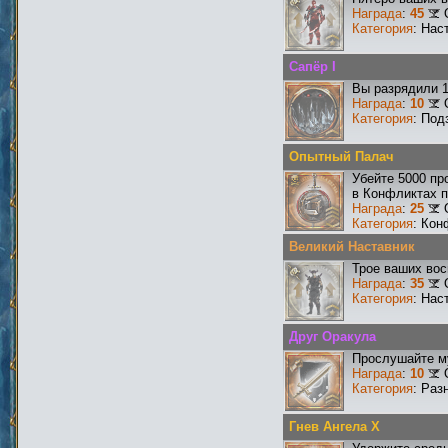
Награда
:
45
Категория
: Нас
Сапёр I
Вы разрядили 
Награда
:
10
Категория
: Под
Опытный Палач
Убейте 5000 пр
в Конфликтах п
Награда
:
25
Категория
: Кон
Великий Наставник
Трое ваших вос
Награда
:
35
Категория
: Нас
Друг Оракула
Прослушайте му
Награда
:
10
Категория
: Раз
Гнев Ангела X