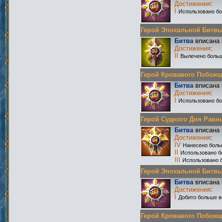
Достижения
:
I
Использовано бо
Герой Эпохальной Битвы Р
Битва
вписана 
Достижения
:
II
Вылечено больш
Герой Кровавого Побоища 
Битва
вписана 
Достижения
:
I
Использовано б
Герой Судного Дня Равных
Битва
вписана 
Достижения
:
IV
Нанесено боль
II
Использовано б
III
Использовано б
Герой Эпохальной Битвы Р
Битва
вписана 
Достижения
:
I
Добито больше в
Герой Кровавого Побоища 