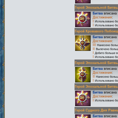
Герой Эпохальной Битвы Р
Битва
вписана 
Достижения
:
I
Использовано бо
I
Использовано б
Герой Кровавого Побоища 
Битва
вписана 
Достижения
:
III
Нанесено боль
II
Вылечено больш
I
Добито больше в
I
Использовано бо
Герой Эпохальной Битвы Р
Битва
вписана 
Достижения
:
II
Нанесено больш
I
Использовано б
Герой Эпохальной Битвы Р
Битва
вписана 
Достижения
:
I
Использовано б
Герой Судного Дня Равных
Битва
вписана 