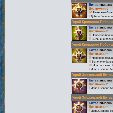
Битва
вписана 
Достижения
:
IV
Нанесено боль
I
Добито больше в
Герой Кровавого Побоища 
Битва
вписана 
Достижения
:
II
Нанесено больш
II
Вылечено больш
Герой Кровавого Побоища 
Битва
вписана 
Достижения
:
II
Нанесено больш
II
Вылечено больш
III
Использовано 
I
Использовано бо
Герой Эпохальной Битвы Р
Битва
вписана 
Достижения
:
I
Использовано бо
Герой Эпохальной Битвы Р
Битва
вписана 
Достижения
:
I
Использовано б