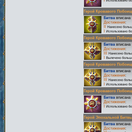
I
Использовано б
Герой Кровавого Побоища 
Битва
вписана 
Достижения
:
II
Нанесено больш
I
Использовано бо
Герой Кровавого Побоища 
Битва
вписана 
Достижения
:
III
Нанесено боль
I
Вылечено больш
Герой Кровавого Побоища 
Битва
вписана 
Достижения
:
III
Нанесено боль
I
Использовано бо
Герой Кровавого Побоища 
Битва
вписана 
Достижения
:
I
Использовано бо
Герой Эпохальной Битвы Р
Битва
вписана 
Достижения
: