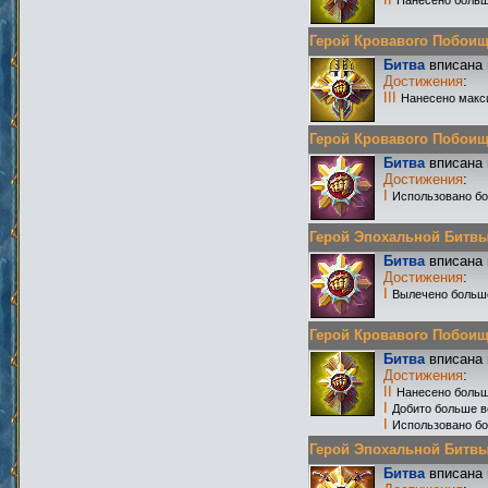
Нанесено больш
Герой Кровавого Побоища 
Битва
вписана 
Достижения
:
III
Нанесено макс
Герой Кровавого Побоища 
Битва
вписана 
Достижения
:
I
Использовано б
Герой Эпохальной Битвы Р
Битва
вписана 
Достижения
:
I
Вылечено больш
Герой Кровавого Побоища 
Битва
вписана 
Достижения
:
II
Нанесено больш
I
Добито больше в
I
Использовано бо
Герой Эпохальной Битвы Р
Битва
вписана 