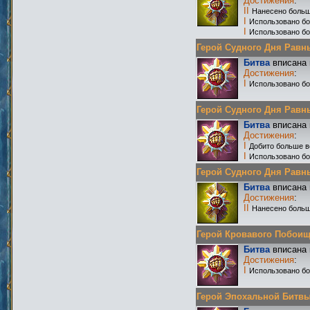
Достижения
:
II
Нанесено больш
I
Использовано б
I
Использовано бо
Герой Судного Дня Равных
Битва
вписана 
Достижения
:
I
Использовано бо
Герой Судного Дня Равных
Битва
вписана 
Достижения
:
I
Добито больше в
I
Использовано бо
Герой Судного Дня Равных
Битва
вписана 
Достижения
:
II
Нанесено больш
Герой Кровавого Побоища
Битва
вписана 
Достижения
:
I
Использовано б
Герой Эпохальной Битвы Р