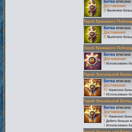
Битва
вписана 
Достижения
:
II
Вылечено больш
Герой Кровавого Побоища 
Битва
вписана 
Достижения
:
II
Вылечено больш
Герой Кровавого Побоища 
Битва
вписана 
Достижения
:
I
Использовано бо
Герой Эпохальной Битвы Р
Битва
вписана 
Достижения
:
IV
Нанесено боль
I
Использовано бо
Герой Эпохальной Битвы Р
Битва
вписана 
Достижения
:
IV
Нанесено боль
I
Добито больше в
I
Использовано бо
Герой Эпохальной Битвы Р