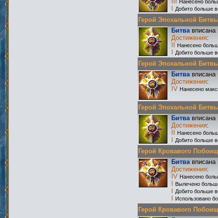
III
Нанесено боль
I
Добито больше в
Герой Эпохальной Битвы Р
Битва
вписана 
Достижения
:
II
Нанесено больш
I
Добито больше в
Герой Эпохальной Битвы Р
Битва
вписана 
Достижения
:
IV
Нанесено макс
Герой Эпохальной Битвы Р
Битва
вписана 
Достижения
:
II
Нанесено больш
I
Добито больше в
Герой Кровавого Побоища 
Битва
вписана 
Достижения
:
IV
Нанесено боль
I
Вылечено больш
I
Добито больше в
I
Использовано бо
Герой Кровавого Побоища