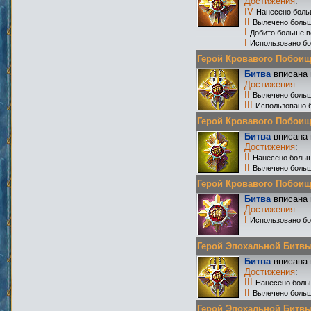
Достижения
:
IV
Нанесено боль
II
Вылечено больш
I
Добито больше в
I
Использовано бо
Герой Кровавого Побоища 
Битва
вписана 
Достижения
:
II
Вылечено больш
III
Использовано б
Герой Кровавого Побоища 
Битва
вписана 
Достижения
:
II
Нанесено больш
II
Вылечено больш
Герой Кровавого Побоища 
Битва
вписана 
Достижения
:
I
Использовано бо
Герой Эпохальной Битвы Р
Битва
вписана 
Достижения
:
III
Нанесено боль
II
Вылечено больш
Герой Эпохальной Битвы Р