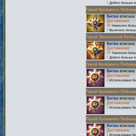
I
Добито больше в
Герой Кровавого Побоища 
Битва
вписана 
Достижения
:
III
Нанесено боль
I
Вылечено больш
Герой Эпохальной Битвы Р
Битва
вписана 
Достижения
:
IV
Нанесено боль
I
Добито больше в
Герой Кровавого Побоища 
Битва
вписана 
Достижения
:
I
Использовано бо
Герой Кровавого Побоища 
Битва
вписана 
Достижения
:
I
Использовано бо
Герой Кровавого Побоища 
Битва
вписана 
Достижения
:
I
Использовано бо