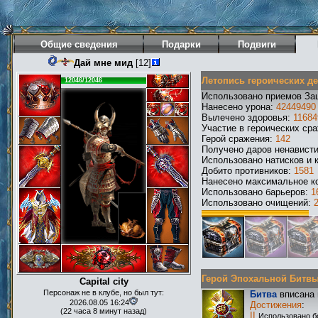
Общие сведения
Подарки
Подвиги
Дай мне мид
[12]
Летопись героических д
12046/12046
Использовано приемов За
Нанесено урона:
42449490
Вылечено здоровья:
11684
Участие в героических ср
Герой сражения:
142
Получено даров ненавист
Использовано натисков и 
Добито противников:
1581
Нанесено максимальное ко
Использовано барьеров:
1
Использовано очищений:
Герой Эпохальной Битвы Р
Capital city
Персонаж не в клубе, но был тут:
Битва
вписана 
2026.08.05 16:24
Достижения
:
(22 часа 8 минут назад)
II
Использовано б