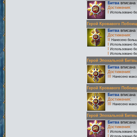
Битва
вписана 
Достижения
:
I
Использовано бо
Герой Кровавого Побоища 
Битва
вписана 
Достижения
:
II
Нанесено больш
I
Использовано бо
I
Использовано б
I
Использовано бо
Герой Эпохальной Битвы Р
Битва
вписана 
Достижения
:
III
Нанесено макс
Герой Кровавого Побоища 
Битва
вписана 
Достижения
:
III
Нанесено макс
Герой Эпохальной Битвы Р
Битва
вписана 
Достижения
:
I
Использовано бо
I
Использовано бо