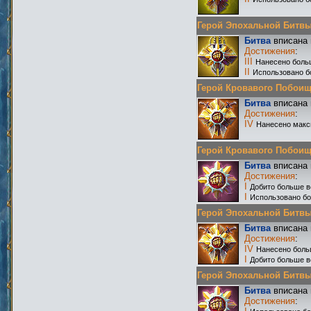
Герой Эпохальной Битвы Р
Битва
вписана 
Достижения
:
III
Нанесено боль
II
Использовано б
Герой Кровавого Побоища 
Битва
вписана 
Достижения
:
IV
Нанесено макс
Герой Кровавого Побоища 
Битва
вписана 
Достижения
:
I
Добито больше в
I
Использовано бо
Герой Эпохальной Битвы Р
Битва
вписана 
Достижения
:
IV
Нанесено боль
I
Добито больше в
Герой Эпохальной Битвы Р
Битва
вписана 
Достижения
: