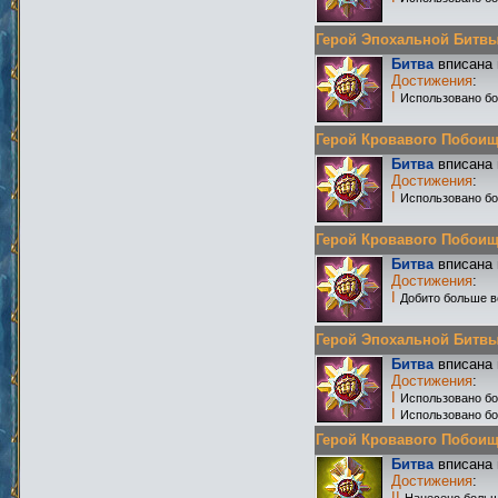
Герой Эпохальной Битвы Р
Битва
вписана 
Достижения
:
I
Использовано бо
Герой Кровавого Побоища 
Битва
вписана 
Достижения
:
I
Использовано бо
Герой Кровавого Побоища 
Битва
вписана 
Достижения
:
I
Добито больше в
Герой Эпохальной Битвы Р
Битва
вписана 
Достижения
:
I
Использовано бо
I
Использовано б
Герой Кровавого Побоища 
Битва
вписана 
Достижения
:
II