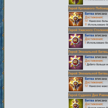
Герой Кровавого Побоища 
Битва
вписана 
Достижения
:
IV
Нанесено боль
II
Использовано б
Герой Ужасного Столкнове
Битва
вписана 
Достижения
:
I
Использовано бо
Герой Эпохальной Битвы Р
Битва
вписана 
Достижения
:
I
Добито больше в
Герой Эпохальной Битвы Р
Битва
вписана 
Достижения
:
IV
Нанесено макс
Герой Судного Дня Равных 
Битва
вписана 
Достижения
:
II
Использовано б