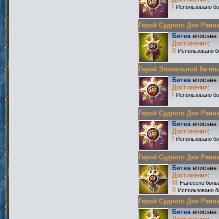
I
Использовано б
Герой Судного Дня Равных 
Битва
вписана 
Достижения
:
II
Использовано б
Герой Эпохальной Битвы Р
Битва
вписана 
Достижения
:
I
Использовано бо
Герой Судного Дня Равных
Битва
вписана 
Достижения
:
I
Использовано бо
Герой Судного Дня Равных
Битва
вписана 
Достижения
:
III
Нанесено боль
II
Использовано б
Герой Судного Дня Равных
Битва
вписана 