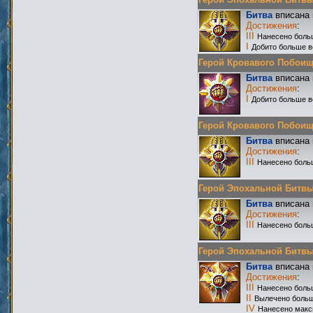
Битва
вписана 
Достижения
:
III
Нанесено боль
I
Добито больше в
Герой Кровавого Побоища 
Битва
вписана 
Достижения
:
I
Добито больше в
Герой Кровавого Побоища 
Битва
вписана 
Достижения
:
III
Нанесено боль
Герой Эпохальной Битвы Р
Битва
вписана 
Достижения
:
III
Нанесено боль
Герой Эпохальной Битвы Р
Битва
вписана 
Достижения
:
III
Нанесено боль
II
Вылечено больш
IV
Нанесено макс