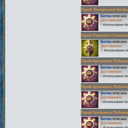
Герой Эпохальной Битвы Р
Битва
вписана 
Достижения
:
I
Использовано бо
Герой Ужасного Столкнове
Битва
вписана 
Достижения
:
II
Использовано б
Герой Кровавого Побоища 
Битва
вписана 
Достижения
:
I
Использовано бо
Герой Кровавого Побоища 
Битва
вписана 
Достижения
:
I
Использовано бо
Герой Кровавого Побоища 
Битва
вписана 
Достижения
:
I
Использовано бо