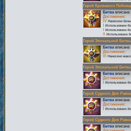
Герой Кровавого Побоища 
Битва
вписана 
Достижения
:
IV
Нанесено боль
I
Использовано бо
I
Использовано б
II
Использовано б
Герой Эпохальной Битвы Р
Битва
вписана 
Достижения
:
III
Нанесено макс
Герой Эпохальной Битвы Р
Битва
вписана 
Достижения
:
I
Использовано бо
Герой Судного Дня Равных
Битва
вписана 
Достижения
:
I
Использовано б
Герой Судного Дня Равных 
Битва
вписана 
Достижения
: