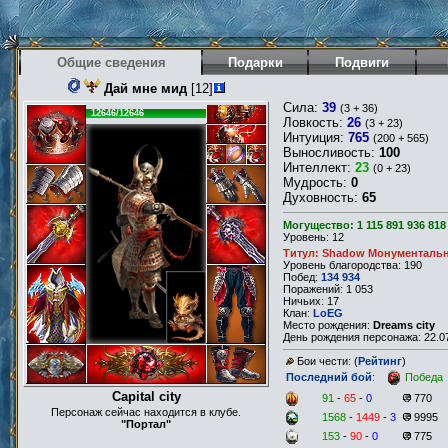
Общие сведения
Подарки
Подвиги
Дай мне мид
[12]
Сила:
39
(3 + 36)
12646/12646
Ловкость:
26
(3 + 23)
Интуиция:
765
(200 + 565)
Выносливость:
100
Интеллект:
23
(0 + 23)
Мудрость:
0
Духовность:
65
Могущество: 1 115 891 936 818
Уровень: 12
Титул: Shadow Монументаль
Уровень благородства: 190
Побед:
134 934
Поражений: 1 053
Ничьих: 17
Клан:
LoEG
Место рождения:
Dreams city
День рождения персонажа: 22.07
Бои чести: (
Рейтинг
)
Последний бой
:
Победа
Capital city
91
-
65
-
0
770
Персонаж сейчас находится в клубе.
1568
-
1449
-
3
9995
"Портал"
153
-
90
-
0
775