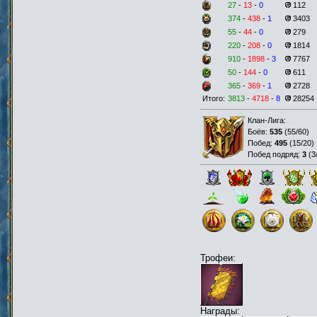
27
-
13
-
0
112
374
-
438
-
1
3403
55
-
44
-
0
279
220
-
208
-
0
1814
910
-
1898
-
3
7767
50
-
144
-
0
611
365
-
369
-
1
2728
Итого:
3813
-
4718
-
8
28254
Клан-Лига:
Боёв:
535
(
55/60
)
Побед:
495
(
15/20
)
Побед подряд:
3
(
3
Трофеи:
Награды: