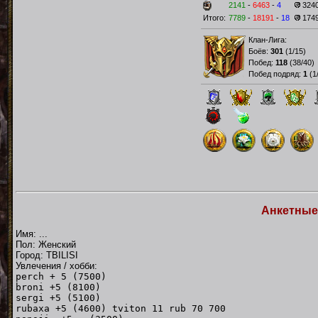
2141
-
6463
-
4
324
Итого:
7789
-
18191
-
18
174
Клан-Лига:
Боёв:
301
(
1/15
)
Побед:
118
(
38/40
)
Побед подряд:
1
(
1
Анкетные
Имя: ...
Пол: Женский
Город: TBILISI
Увлечения / хобби:
perch + 5 (7500)
broni +5 (8100)
sergi +5 (5100)
rubaxa +5 (4600) tviton 11 rub 70 700