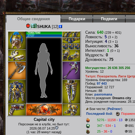
Общие сведения
Подарки
Подвиги
SHUKA
[12]
Сила:
640
(239 + 401)
7590/7590
27/27
Ловкость:
5
(3 + 2)
Интуиция:
4
(3 + 1)
Выносливость:
36
Интеллект:
1
(0 + 1)
Мудрость:
0
Духовность:
75
Могущество: 26 636 305 256
Уровень: 12
Титул: Покоритель Лиги Цит
Уровень благородства: 169
Побед:
97 443
Поражений: 12 727
Ничьих: 88
Клан:
paxromana
Место рождения:
Dreams city
День рождения персонажа: 28.11
Бои чести: (
Рейтинг
)
Последний бой
:
Поражен
Capital city
5276
-
11158
-
13
135
Персонаж не в клубе, но был тут:
347
-
534
-
1
691
2026.08.07 14:25
25
-
36
-
0
55
(1 час 28 минут назад)