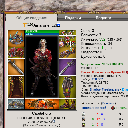
Общие сведения
Подарки
Подвиги
Amarone
[12]
Сила:
3
5193/5193
22/22
Ловкость:
3
Интуиция:
592
(325 + 267)
Выносливость:
36
Интеллект:
1
(0 + 1)
Мудрость:
0
Духовность:
0
Могущество: 38 142 808 072
Уровень: 12
Титул: Властитель Крови III
Уровень благородства: 175
Побед:
150 567
Поражений: 23 769
Ничьих: 163
Клан:
ShadowFreelancers
-
Гла
Место рождения:
Dreams city
День рождения персонажа: 20.10
Бои чести: (
Рейтинг
)
Последний бой
:
Победа
Capital city
7
-
3
-
0
0
Персонаж не в клубе, но был тут:
8
-
12
-
0
2
2026.08.08 03:33
1
-
0
-
0
0
(3 часа 22 минуты назад)