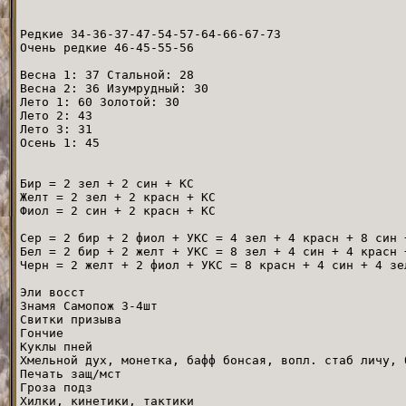
Редкие 34-36-37-47-54-57-64-66-67-73
Очень редкие 46-45-55-56
Весна 1: 37 Стальной: 28
Весна 2: 36 Изумрудный: 30
Лето 1: 60 Золотой: 30
Лето 2: 43
Лето 3: 31
Осень 1: 45
Бир = 2 зел + 2 син + КС
Желт = 2 зел + 2 красн + КС
Фиол = 2 син + 2 красн + КС
Сер = 2 бир + 2 фиол + УКС = 4 зел + 4 красн + 8 син 
Бел = 2 бир + 2 желт + УКС = 8 зел + 4 син + 4 красн 
Черн = 2 желт + 2 фиол + УКС = 8 красн + 4 син + 4 зе
Эли восст
Знамя Самопож 3-4шт
Свитки призыва
Гончие
Куклы пней
Хмельной дух, монетка, бафф бонсая, вопл. стаб личу, 
Печать защ/мст
Гроза подз
Хилки, кинетики, тактики