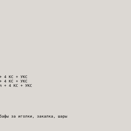
+ 4 КС + УКС
+ 4 КС + УКС
л + 4 КС + УКС
бафы за иголки, закалка, шары