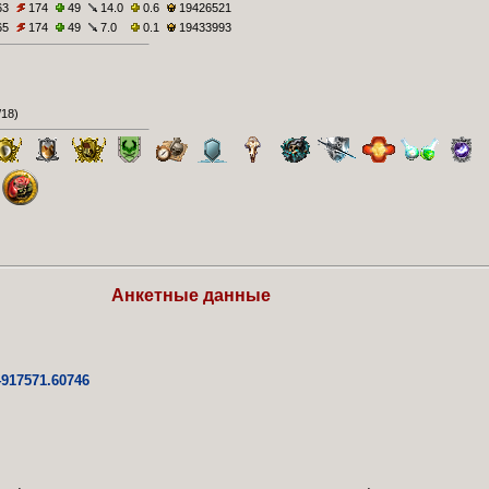
63
174
49
14.0
0.6
19426521
65
174
49
7.0
0.1
19433993
/18
)
Анкетные данные
4917571.60746