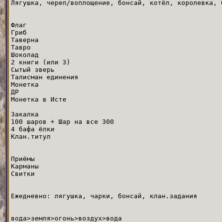
Лягушка, череп/воплощение, бонсай, котёл, королевка, 
Флаг
Гриб
Таверна
Тавро
Шоколад
2 книги (или 3)
Сытый зверь
Талисман единения
Монетка
ДР
Монетка в Исте
Закалка
100 шаров + Шар на все 300
4 бафа ёлки
Клан.титул
Приёмы
Карманы
Свитки
Ежедневно: лягушка, чарки, бонсай, клан.задания
вода>земля>огонь>воздух>вода