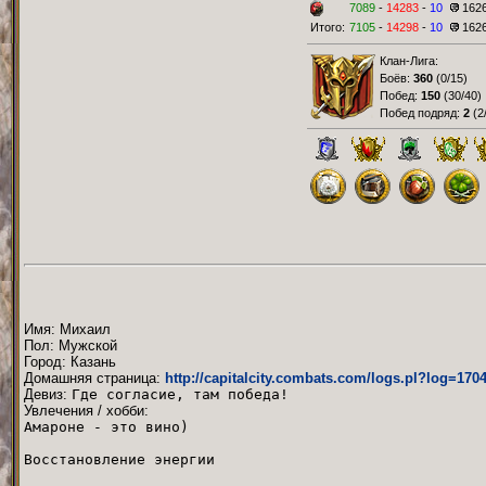
7089
-
14283
-
10
162
Итого:
7105
-
14298
-
10
162
Клан-Лига:
Боёв:
360
(
0/15
)
Побед:
150
(
30/40
)
Побед подряд:
2
(
2
Имя: Михаил
Пол: Мужской
Город: Казань
Домашняя страница:
http://capitalcity.combats.com/logs.pl?log=170
Девиз:
Где согласие, там победа!
Увлечения / хобби:
Амароне - это вино)
Восстановление энергии