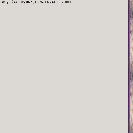
ния, (хлопушки,печать,снят.лим)