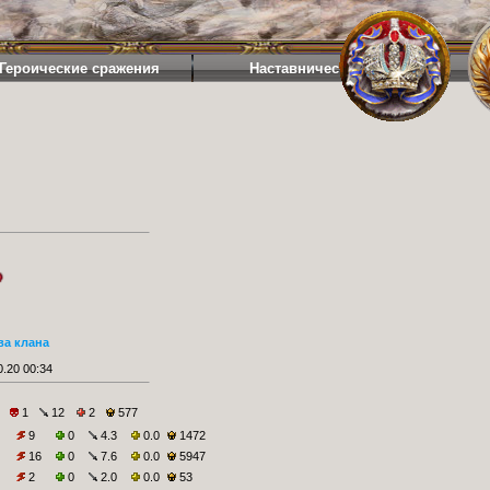
Героические сражения
Наставничество
ва клана
.20 00:34
1
12
2
577
9
0
4.3
0.0
1472
16
0
7.6
0.0
5947
2
0
2.0
0.0
53