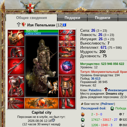
Общие сведения
Подарки
Подвиги
Изя Пепельман
[12]
Сила:
26
(3 + 23)
7697/7697
15833/15833
Ловкость:
26
(3 + 23)
Интуиция:
26
(3 + 23)
Выносливость:
7
Интеллект:
671
(75 + 596)
Мудрость:
200
Духовность:
75
Могущество: 523 946 056 622
Уровень: 12
Титул: Монументальный Хра
Уровень благородства: 194
Побед:
36 613
Поражений: 38 945
Ничьих: 62
Клан:
Paladins
-
Инквизиция
Место рождения:
Dreams city
День рождения персонажа: 22.04
Бои чести: (
Рейтинг
)
Последний бой
:
Победа
Capital city
2
-
3
-
0
7
Персонаж не в клубе, но был тут:
17417
-
33617
-
27
92
2026.08.06 12:16
(12 часов 30 минут назад)
1206
-
1948
-
3
86