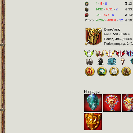
4
-
5
-
0
13
1432
-
4831
-
2
33
231
-
477
-
0
13
Итого:
20292
-
40881
-
32
10
Клан-Лига:
Боёв:
591
(
51/60
)
Побед:
396
(
36/40
)
Побед подряд:
2
(
2
Награды: