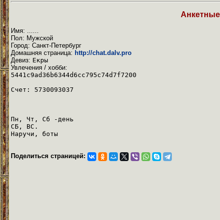
Анкетные
Имя: ......
Пол: Мужской
Город: Санкт-Петербург
Домашняя страница:
http://chat.dalv.pro
Девиз:
Екры
Увлечения / хобби:
5441c9ad36b6344d6cc795c74d7f7200
Счет: 5730093037
Пн, Чт, Сб -день
СБ, ВС.
Наручи, боты
Поделиться страницей: