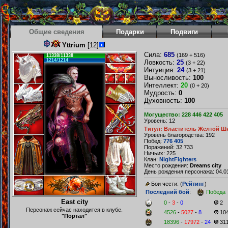
Общие сведения
Подарки
Подвиги
Yttrium
[12]
Сила:
685
(169 + 516)
11338/11338
1214/1214
Ловкость:
25
(3 + 22)
Интуиция:
24
(3 + 21)
Выносливость:
100
Интеллект:
20
(0 + 20)
Мудрость:
0
Духовность:
100
Могущество: 228 446 422 405
Уровень: 12
Титул: Властитель Желтой Ш
Уровень благородства: 192
Побед:
776 405
Поражений: 32 733
Ничьих: 225
Клан:
NightFighters
Место рождения:
Dreams city
День рождения персонажа: 04.01
Бои чести: (
Рейтинг
)
Последний бой
:
Победа
East city
0
-
3
-
0
2
Персонаж сейчас находится в клубе.
4526
-
5027
-
8
10
"Портал"
18396
-
17972
-
24
31