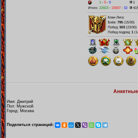
1
-
5
-
0
1
Итого:
22923
-
23007
-
32
41
Клан-Лига:
Боёв:
795
(
15/30
)
Побед:
503
(
23/30
)
Побед подряд:
1
(
1
Анкетные
Имя: Дмитрий
Пол: Мужской
Город: Москва
Поделиться страницей: