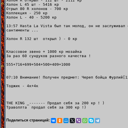
Холон R открыл - 112 шт - 2112 кр
Холон L 45 шт - 5416 кр
Отрыл 80 R холонов - 700 кр
Коллекция - 250 кр
Холон L - 40 - 5200 кр
13:57 Hasta La Vista был так молод, он не заслуживал 
сантименты ...
Холон R 132 шт открыл ) - 0 кр
Классовое звено + 1000 кр мозайка
За раз 60 сундуков разного качества !
555+716+699+504+500+409+1000
07:10 Внимание! Получен предмет: Череп бойца Фурлий[1
Тоджик - 4к+4к
THE KING _------- Продал себя за 200 кр ! )
Траволлта продал себя за 300 кр !)
Поделиться страницей: