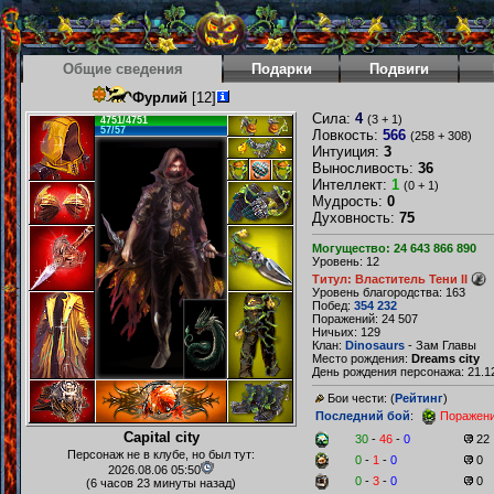
Общие сведения
Подарки
Подвиги
Фурлий
[12]
Сила:
4
(3 + 1)
4751/4751
57/57
Ловкость:
566
(258 + 308)
Интуиция:
3
Выносливость:
36
Интеллект:
1
(0 + 1)
Мудрость:
0
Духовность:
75
Могущество: 24 643 866 890
Уровень: 12
Титул: Властитель Тени II
Уровень благородства: 163
Побед:
354 232
Поражений: 24 507
Ничьих: 129
Клан:
Dinosaurs
- Зам Главы
Место рождения:
Dreams city
День рождения персонажа: 21.12
Бои чести: (
Рейтинг
)
Последний бой
:
Поражен
Capital city
30
-
46
-
0
22
Персонаж не в клубе, но был тут:
0
-
1
-
0
0
2026.08.06 05:50
0
-
3
-
0
0
(6 часов 23 минуты назад)