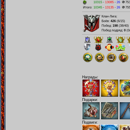
10315
-
13085
-
26
75
Итого:
10345
-
13135
-
26
75
Клан-Лига:
Боёв:
426
(
6/15
)
Побед:
198
(
38/40
)
Побед подряд:
0
(
0
Награды:
Подарки:
Подвиги: