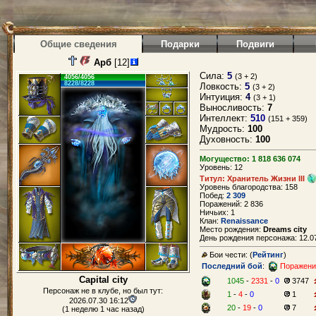
Общие сведения
Подарки
Подвиги
Арб
[12]
Сила:
5
(3 + 2)
4056/4056
8228/8228
Ловкость:
5
(3 + 2)
Интуиция:
4
(3 + 1)
Выносливость:
7
Интеллект:
510
(151 + 359)
Мудрость:
100
Духовность:
100
Могущество: 1 818 636 074
Уровень: 12
Титул: Хранитель Жизни III
Уровень благородства: 158
Побед:
2 309
Поражений: 2 836
Ничьих: 1
Клан:
Renaissance
Место рождения:
Dreams city
День рождения персонажа: 12.07
Бои чести: (
Рейтинг
)
Последний бой
:
Поражени
Capital city
1045
-
2331
-
0
3747
Персонаж не в клубе, но был тут:
1
-
4
-
0
1
2026.07.30 16:12
20
-
19
-
0
7
(1 неделю 1 час назад)