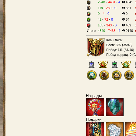
2948
-
4401
-
4
4541
119
-
289
-
0
351
0
-
4
-
0
0
42
-
72
-
0
84
165
-
343
-
0
409
Итого:
4340
-
7463
-
4
9140
Клан-Лига:
Боёв:
335
(
35/45
)
Побед:
111
(
31/40
)
Побед подряд:
0
(
0
Награды:
Подарки: