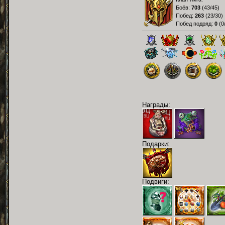
Боёв:
703
(
43/45
)
Побед:
263
(
23/30
)
Побед подряд:
0
(
0
Награды:
Подарки:
Подвиги: