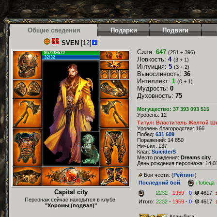
Общие сведения
Подарки
Подвиги
SVEN
[12]
Сила:
647
(251 + 396)
9572/9572
32/32
Ловкость:
4
(3 + 1)
Интуиция:
5
(3 + 2)
Выносливость:
36
Интеллект:
1
(0 + 1)
Мудрость:
0
Духовность:
75
Могущество: 37 393 093 515
Уровень: 12
Титул: Властитель Желтой Ш
Уровень благородства: 166
Побед:
631 609
Поражений: 14 850
Ничьих: 137
Клан:
SuiciderS
Место рождения:
Dreams city
День рождения персонажа: 14.01
Бои чести: (
Рейтинг
)
Последний бой
:
Победа
Capital city
2232
-
1959
-
0
4617
Персонаж сейчас находится в клубе.
Итого:
2232
-
1959
-
0
4617
"Хоромы (подвал)"
Клан-Лига: