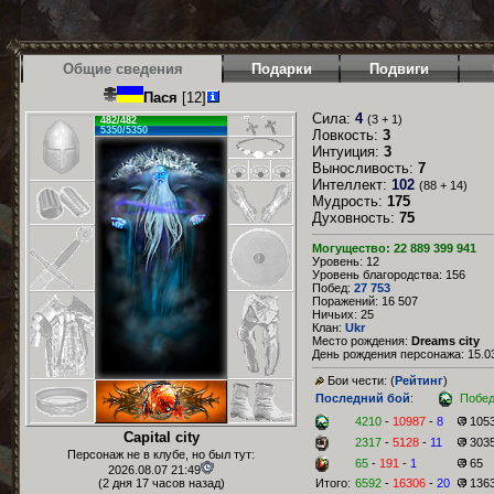
Общие сведения
Подарки
Подвиги
Пася
[12]
Сила:
4
(3 + 1)
482/482
5350/5350
Ловкость:
3
Интуиция:
3
Выносливость:
7
Интеллект:
102
(88 + 14)
Мудрость:
175
Духовность:
75
Могущество: 22 889 399 941
Уровень: 12
Уровень благородства: 156
Побед:
27 753
Поражений: 16 507
Ничьих: 25
Клан:
Ukr
Место рождения:
Dreams city
День рождения персонажа: 15.03
Бои чести: (
Рейтинг
)
Последний бой
:
Побе
4210
-
10987
-
8
105
Capital city
2317
-
5128
-
11
303
Персонаж не в клубе, но был тут:
65
-
191
-
1
65
2026.08.07 21:49
(2 дня 17 часов назад)
Итого:
6592
-
16306
-
20
136