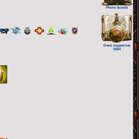
Photo Scrolls
Очки подвигов:
5054