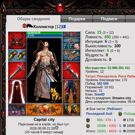
Общие сведения
Подарки
Подвиги
Коллектор
[12]
Сила:
15
(3 + 12)
6648/6648
47/47
Ловкость:
691
(250 + 441)
Интуиция:
6
(3 + 3)
Выносливость:
100
Интеллект:
6
(0 + 6)
Мудрость:
0
Духовность:
0
Могущество: 53 986 201 411
Уровень: 12
Титул: Покоритель Лиги Руб
Уровень благородства: 170
Побед:
182 594
Поражений: 10 911
Ничьих: 72
Клан:
SteelD
Место рождения:
Dreams city
День рождения персонажа: 08.08
Бои чести: (
Рейтинг
)
Последний бой
:
Побед
Capital city
995
-
479
-
1
1716
Персонаж не в клубе, но был тут:
18306
-
6355
-
5
1858
2026.08.08 21:26
Итого:
19301
-
6834
-
6
2030
(20 часов 8 минут назад)