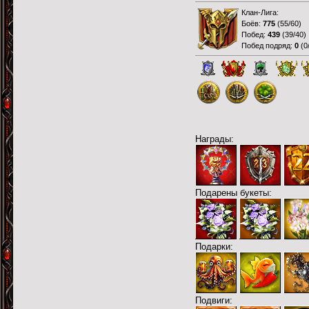
Клан-Лига:
Боёв:
775
(
55/60
)
Побед:
439
(
39/40
)
Побед подряд:
0
(
0
Награды:
Подарены букеты:
Подарки:
Подвиги: