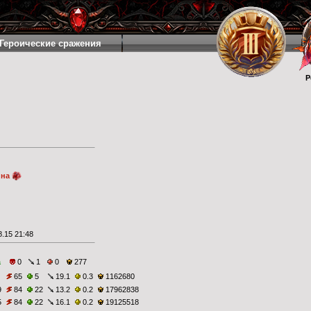
Героические сражения
Р
ина
.15 21:48
а
0
1
0
277
65
5
19.1
0.3
1162680
9
84
22
13.2
0.2
17962838
5
84
22
16.1
0.2
19125518