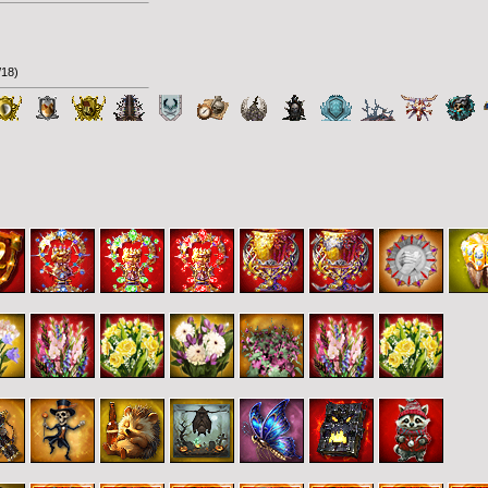
/18
)