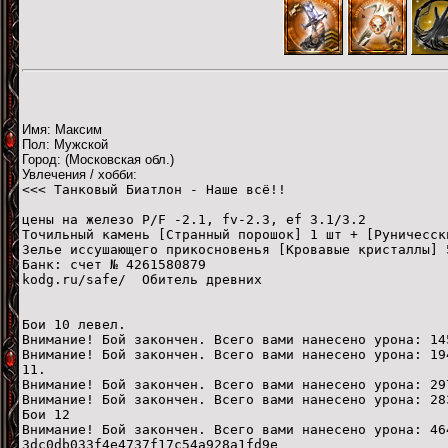
Имя: Максим
Пол: Мужской
Город: (Московская обл.)
Увлечения / хобби:
<<< Танковый Биатлон - Наше всё!!
цены на железо Р/F -2.1, fv-2.3, ef 3.1/3.2
Точильный камень [Странный порошок] 1 шт + [Руничесск
Зелье иссушающего прикосновенья [Кровавые кристаллы] 
Банк: счет № 4261580879
kodg.ru/safe/ Обитель древних
Бои 10 левел.
Внимание! Бой закончен. Всего вами нанесено урона: 14
Внимание! Бой закончен. Всего вами нанесено урона: 19
11.
Внимание! Бой закончен. Всего вами нанесено урона: 29
Внимание! Бой закончен. Всего вами нанесено урона: 28
Бои 12
Внимание! Бой закончен. Всего вами нанесено урона: 46
3dc0db033f4e4737f17c54a928a1fd9e