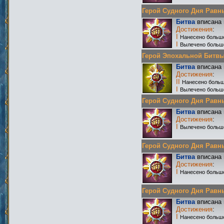
Герой Судного Дня Равных
Битва
вписана 
Достижения
:
I
Нанесено больше
I
Вылечено больш
Герой Эпохальной Битвы Р
Битва
вписана 
Достижения
:
II
Нанесено больш
I
Вылечено больш
Герой Судного Дня Равных
Битва
вписана 
Достижения
:
I
Вылечено больш
Герой Судного Дня Равных
Битва
вписана 
Достижения
:
I
Нанесено больше
Герой Судного Дня Равных
Битва
вписана 
Достижения
:
I
Нанесено больше