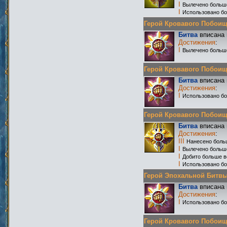
I
Вылечено больш
I
Использовано бо
Герой Кровавого Побоища 
Битва
вписана 
Достижения
:
I
Вылечено больш
Герой Кровавого Побоища 
Битва
вписана 
Достижения
:
I
Использовано бо
Герой Кровавого Побоища 
Битва
вписана 
Достижения
:
III
Нанесено боль
I
Вылечено больш
I
Добито больше в
I
Использовано бо
Герой Эпохальной Битвы Р
Битва
вписана 
Достижения
:
I
Использовано бо
Герой Кровавого Побоища 