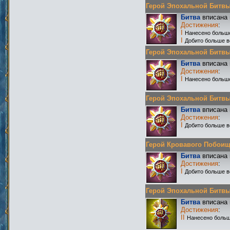
Герой Эпохальной Битвы Р
Битва
вписана 
Достижения
:
I
Нанесено больше
I
Добито больше в
Герой Эпохальной Битвы Р
Битва
вписана 
Достижения
:
I
Нанесено больше
Герой Эпохальной Битвы Р
Битва
вписана 
Достижения
:
I
Добито больше в
Герой Кровавого Побоища 
Битва
вписана 
Достижения
:
I
Добито больше в
Герой Эпохальной Битвы Р
Битва
вписана 
Достижения
:
II
Нанесено больш