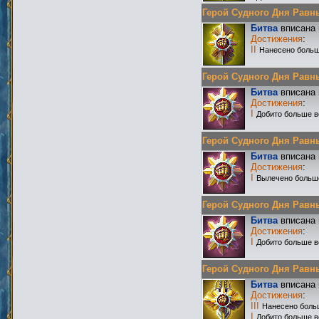
Герой Судного Дня Равных
Битва
вписана 
Достижения
:
II
Нанесено больш
Герой Судного Дня Равных
Битва
вписана 
Достижения
:
I
Добито больше в
Герой Судного Дня Равных
Битва
вписана 
Достижения
:
I
Вылечено больш
Герой Судного Дня Равных
Битва
вписана 
Достижения
:
I
Добито больше в
Герой Судного Дня Равных
Битва
вписана 
Достижения
:
III
Нанесено боль
I
Добито больше в