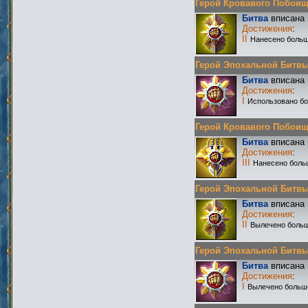
Герой Кровавого Побоища 
Битва
вписана 
Достижения
:
II
Нанесено больш
Герой Эпохальной Битвы Р
Битва
вписана 
Достижения
:
I
Использовано бо
Герой Кровавого Побоища 
Битва
вписана 
Достижения
:
III
Нанесено боль
Герой Эпохальной Битвы Р
Битва
вписана 
Достижения
:
II
Вылечено больш
Герой Эпохальной Битвы Р
Битва
вписана 
Достижения
:
I
Вылечено больш