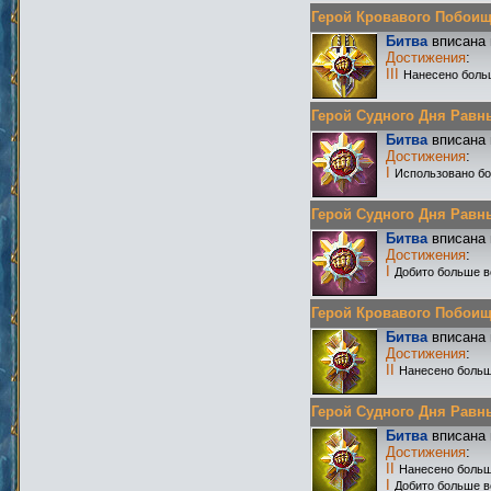
Герой Кровавого Побоища 
Битва
вписана 
Достижения
:
III
Нанесено боль
Герой Судного Дня Равных 
Битва
вписана 
Достижения
:
I
Использовано бо
Герой Судного Дня Равных 
Битва
вписана 
Достижения
:
I
Добито больше в
Герой Кровавого Побоища 
Битва
вписана 
Достижения
:
II
Нанесено больш
Герой Судного Дня Равных
Битва
вписана 
Достижения
:
II
Нанесено больш
I
Добито больше в