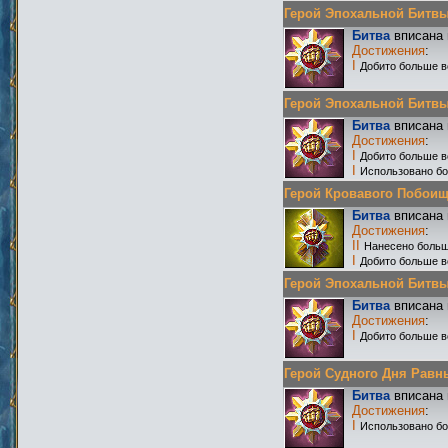
Герой Эпохальной Битвы Р
Битва
вписана 
Достижения
:
I
Добито больше в
Герой Эпохальной Битвы Р
Битва
вписана 
Достижения
:
I
Добито больше в
I
Использовано бо
Герой Кровавого Побоища 
Битва
вписана 
Достижения
:
II
Нанесено больш
I
Добито больше в
Герой Эпохальной Битвы 
Битва
вписана 
Достижения
:
I
Добито больше в
Герой Судного Дня Равных
Битва
вписана 
Достижения
:
I
Использовано бо