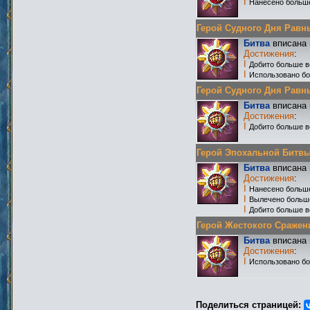
I
Нанесено больше
Герой Судного Дня Равных
Битва
вписана 
Достижения
:
I
Добито больше в
I
Использовано бо
Герой Судного Дня Равных
Битва
вписана 
Достижения
:
I
Добито больше в
Герой Эпохальной Битвы 
Битва
вписана 
Достижения
:
I
Нанесено больше
I
Вылечено больш
I
Добито больше в
Герой Жестокого Сражения
Битва
вписана 
Достижения
:
I
Использовано бо
Поделиться страницей: