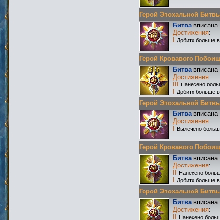
Герой Эпохальной Битвы Р
Битва
вписана 
Достижения
:
I
Добито больше в
Герой Кровавого Побоища 
Битва
вписана 
Достижения
:
III
Нанесено боль
I
Добито больше в
Герой Эпохальной Битвы Р
Битва
вписана 
Достижения
:
I
Вылечено больш
Герой Кровавого Побоища 
Битва
вписана 
Достижения
:
II
Нанесено больш
I
Добито больше в
Герой Эпохальной Битвы Р
Битва
вписана 
Достижения
:
II
Нанесено больш