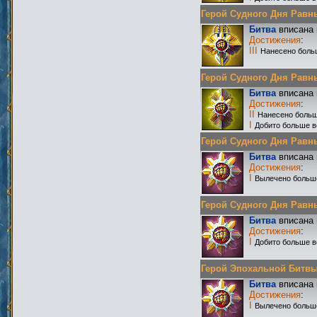
Герой Судного Дня Равных
Битва
вписана 
Достижения
:
III
Нанесено боль
Герой Судного Дня Равных
Битва
вписана 
Достижения
:
II
Нанесено больш
I
Добито больше в
Герой Судного Дня Равны
Битва
вписана 
Достижения
:
I
Вылечено больш
Герой Судного Дня Равных
Битва
вписана 
Достижения
:
I
Добито больше в
Герой Эпохальной Битвы Р
Битва
вписана 
Достижения
:
I
Вылечено больш