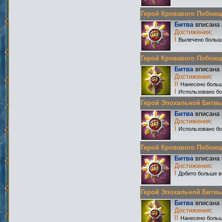
Герой Кровавого Побоища 
Битва
вписана 
Достижения
:
I
Вылечено больш
Герой Кровавого Побоища 
Битва
вписана 
Достижения
:
II
Нанесено больш
I
Использовано бо
Герой Эпохальной Битвы Р
Битва
вписана 
Достижения
:
I
Использовано бо
Герой Кровавого Побоища 
Битва
вписана 
Достижения
:
I
Добито больше в
Герой Эпохальной Битвы Р
Битва
вписана 
Достижения
:
II
Нанесено больш