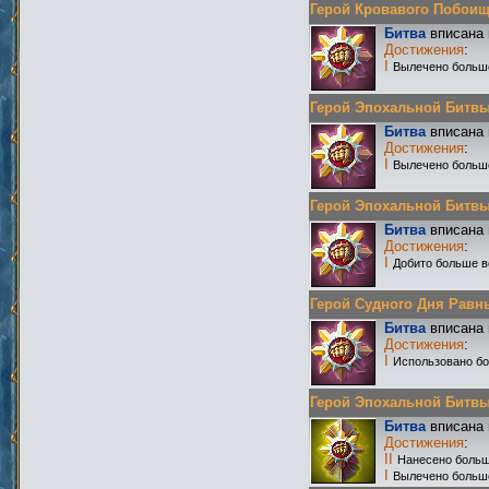
Герой Кровавого Побоища 
Битва
вписана 
Достижения
:
I
Вылечено больш
Герой Эпохальной Битвы Р
Битва
вписана 
Достижения
:
I
Вылечено больш
Герой Эпохальной Битвы Р
Битва
вписана 
Достижения
:
I
Добито больше в
Герой Судного Дня Равных
Битва
вписана 
Достижения
:
I
Использовано бо
Герой Эпохальной Битвы Р
Битва
вписана 
Достижения
:
II
Нанесено больш
I
Вылечено больш