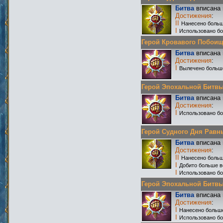
Битва
вписана 
Достижения
:
II
Нанесено больш
I
Использовано бо
Герой Кровавого Побоища 
Битва
вписана 
Достижения
:
I
Вылечено больш
Герой Эпохальной Битвы Р
Битва
вписана 
Достижения
:
I
Использовано бо
Герой Судного Дня Равных
Битва
вписана 
Достижения
:
II
Нанесено больш
I
Добито больше в
I
Использовано бо
Герой Эпохальной Битвы Р
Битва
вписана 
Достижения
:
I
Нанесено больше
I
Использовано бо