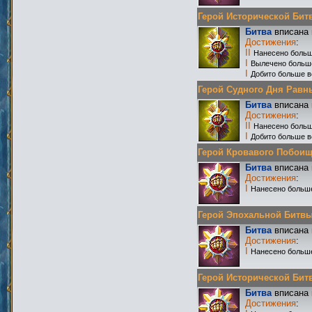
Герой Исторической Битвы
Битва
вписана 
Достижения
:
II
Нанесено больш
I
Вылечено больш
I
Добито больше в
Герой Судного Дня Равных
Битва
вписана 
Достижения
:
II
Нанесено больш
I
Добито больше в
Герой Кровавого Побоища 
Битва
вписана 
Достижения
:
I
Нанесено больше
Герой Эпохальной Битвы Р
Битва
вписана 
Достижения
:
I
Нанесено больше
Герой Исторической Битвы
Битва
вписана 
Достижения
: