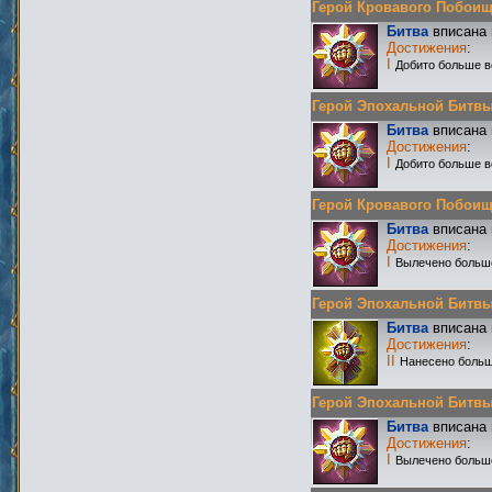
Герой Кровавого Побоища 
Битва
вписана 
Достижения
:
I
Добито больше в
Герой Эпохальной Битвы Р
Битва
вписана 
Достижения
:
I
Добито больше в
Герой Кровавого Побоища 
Битва
вписана 
Достижения
:
I
Вылечено больш
Герой Эпохальной Битвы Р
Битва
вписана 
Достижения
:
II
Нанесено больш
Герой Эпохальной Битвы Р
Битва
вписана 
Достижения
:
I
Вылечено больш