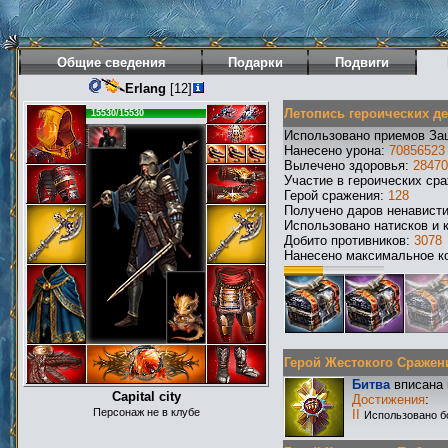
Общие сведения
Подарки
Подвиги
Erlang
[12]
Летопись героических д
15530/15530
Использовано приемов За
Нанесено урона:
70856523
Вылечено здоровья:
28470
Участие в героических ср
Герой сражения:
128
Получено даров ненавист
Использовано натисков и 
Добито противников:
3078
Нанесено максимальное ко
Герой Жестокого Сражения
Битва
вписана 
Capital city
Достижения
:
Персонаж не в клубе
II
Использовано б