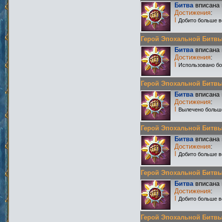
Битва
вписана 
Достижения
:
I
Добито больше в
Герой Эпохальной Битвы Р
Битва
вписана 
Достижения
:
I
Использовано бо
Герой Эпохальной Битвы Р
Битва
вписана 
Достижения
:
I
Вылечено больш
Герой Эпохальной Битвы Р
Битва
вписана 
Достижения
:
I
Добито больше в
Герой Эпохальной Битвы Р
Битва
вписана 
Достижения
:
I
Добито больше в
Герой Эпохальной Битвы Р