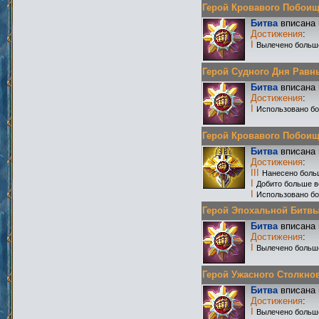
Герой Кровавого Побоища 
Битва
вписана 
Достижения
:
I
Вылечено больш
Герой Судного Дня Равных
Битва
вписана 
Достижения
:
I
Использовано бо
Герой Кровавого Побоища 
Битва
вписана 
Достижения
:
III
Нанесено боль
I
Добито больше в
I
Использовано бо
Герой Эпохальной Битвы Р
Битва
вписана 
Достижения
:
I
Вылечено больш
Герой Ужасного Столкнове
Битва
вписана 
Достижения
:
I
Вылечено больш