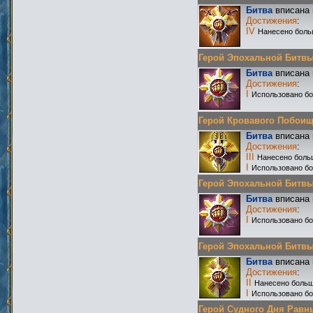
Битва
вписана 
Достижения
:
IV
Нанесено боль
Герой Эпохальной Битвы Р
Битва
вписана 
Достижения
:
I
Использовано бо
Герой Кровавого Побоища 
Битва
вписана 
Достижения
:
III
Нанесено боль
I
Использовано бо
Герой Эпохальной Битвы Р
Битва
вписана 
Достижения
:
I
Использовано бо
Герой Эпохальной Битвы Р
Битва
вписана 
Достижения
:
II
Нанесено больш
I
Использовано бо
Герой Судного Дня Равны