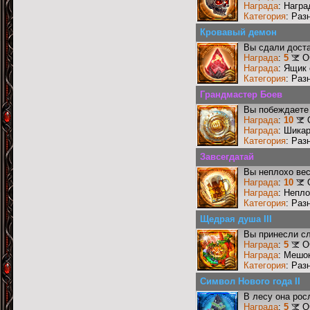
Награда
: Награ
Категория
: Раз
Кровавый демон
Вы сдали доста
Награда
:
5
О
Награда
: Ящик
Категория
: Раз
Грандмастер Боев
Вы побеждаете 
Награда
:
10
Награда
: Шика
Категория
: Раз
Завсегдатай
Вы неплохо ве
Награда
:
10
Награда
: Непл
Категория
: Раз
Щедрая душа III
Вы принесли сл
Награда
:
5
О
Награда
: Мешо
Категория
: Раз
Символ Нового года II
В лесу она рос
Награда
:
5
О