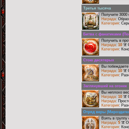
Третья тысяча
Получите 3000 
Награда
: Образ
Категория
: Сер
Битва с фанатиками (По
Получить в про
Награда
:
10
Категория
: Кон
Стою десятерых
Вы побеждаете 
Награда
:
10
Категория
: Раз
Заглянувший на огонек
Вы неплохо ве
Награда
:
10
Награда
: Прос
Категория
: Раз
Отряд веры (Мироздате
Взять в группу
Награда
:
5
О
Категория
: Кон