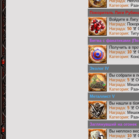
Награда
: Непл
Категория
: Раз
Покоритель Лиги Рубин
Войдите в Лигу
Награда
: Поко
Награда
:
50
Категория
: Тит
Битва с фанатиками (По
Получить в про
Награда
:
10
Категория
: Кон
Эколог IV
Вы собрали в п
Награда
:
5
О
Награда
: Мешо
Категория
: Раз
Металлист V
Вы нашли в боя
Награда
:
5
О
Награда
: Мешо
Категория
: Раз
Заглянувший на огонек
Вы неплохо ве
Награда
:
10