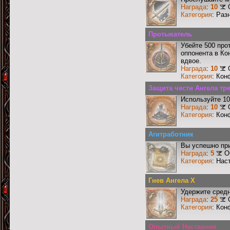
Награда
:
10
Категория
: Раз
Протыкатель
Убейте 500 про
оппонента в Ко
вдвое.
Награда
:
10
Категория
: Кон
Защита чести Ангела тре
Используйте 10
Награда
:
10
Категория
: Кон
Агитработник
Вы успешно при
Награда
:
5
О
Категория
: Нас
Гнев Ангела X
Удержите средн
Награда
:
25
Категория
: Кон
Опытный Наставник