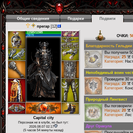
Общие сведения
Подарки
Подвиги
прегар
[12]
11585/11585
70/70
ОЧКИ:
5
Благодарность Гильдии
Вы получили 50
Награда
:
25
Категория
: Нас
Непобедимый воин чест
Проведите 30 к
Награда
:
20
Категория
: Кон
Природный Лингвист
Вы поговорили 
Награда
:
20
Категория
: Лес
Capital city
Персонаж не в клубе, но был тут:
Друг Оракула
2026.08.07 02:17
(5 часов 54 минуты назад)
Прослушайте му