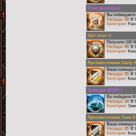
Стою десятерых
Вы побеждаете 
Награда
:
10
Категория
: Раз
Щит веры X
Получите 100 0
Награда
:
45
Категория
: Кон
Противостояние Свету 
Ваша команда б
Награда
:
25
Категория
: Кон
Зима для ВСЕХ! I
Вы победили И
Награда
:
10
Категория
: Зим
Противостояние Тьме X
Ваша команда б
Награда
:
25
Категория
: Кон