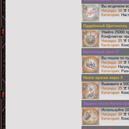
Вы исцелили во
Награда
:
10
Категория
: Нас
Одарённый Щитоносец
Убейте 25000 п
Конфликтах при
Награда
:
25
Категория
: Кон
Бронзовый трон III
Вы пошли по пу
Награда
:
10
Награда
: Нагр
Категория
: Раз
Назло врагам веры X
Выживите в 50
Награда
:
25
Категория
: Кон
Защита чести Ангела тре
Используйте 20
Награда
:
10
Категория
: Кон