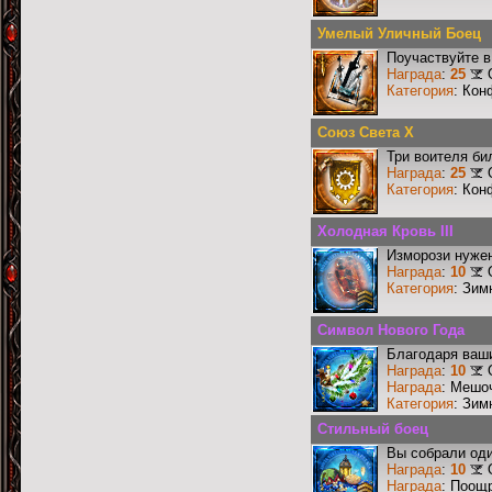
Умелый Уличный Боец
Поучаствуйте в
Награда
:
25
Категория
: Кон
Союз Света X
Три воителя би
Награда
:
25
Категория
: Кон
Холодная Кровь III
Изморози нужен
Награда
:
10
Категория
: Зим
Символ Нового Года
Благодаря ваши
Награда
:
10
Награда
: Мешо
Категория
: Зим
Стильный боец
Вы собрали оди
Награда
:
10
Награда
: Поощ