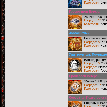
Категория
: Зим
Громоотвод Ветеран
Убейте 1000 пр
Награда
:
15
Категория
: Кон
Зоозащитник
Вы спасли пито
Награда
:
5
О
Категория
: Раз
Уничтожитель Пожирате
Благодаря вам,
Награда
:
5
О
Награда
: Рюкз
Категория
: Гор
Бронебоец Ветеран
Убейте 1000 пр
Награда
:
15
Категория
: Кон
Серьёзная Подготовка 
Потратьте 1000
Награда
:
15