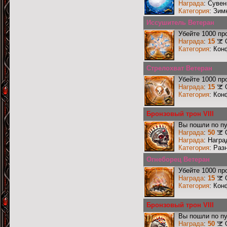
Награда
: Сувен
Категория
: Зим
Иссушитель Ветеран
Убейте 1000 пр
Награда
:
15
Категория
: Кон
Стрелохват Ветеран
Убейте 1000 пр
Награда
:
15
Категория
: Кон
Бронзовый трон VIII
Вы пошли по пу
Награда
:
50
Награда
: Награ
Категория
: Раз
Огнеборец Ветеран
Убейте 1000 пр
Награда
:
15
Категория
: Кон
Бронзовый трон VIII
Вы пошли по пу
Награда
:
50