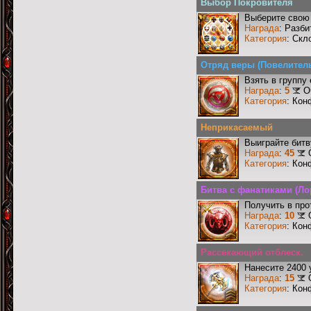
Выбор Покровителя
Выберите свою 
Награда
: Разби
Категория
: Скл
Отряд веры (Повелитель
Взять в группу
Награда
:
5
О
Категория
: Кон
Неприкасаемый
Выиграйте бит
Награда
:
45
Категория
: Кон
Битва с фанатиками (Ло
Получить в про
Награда
:
10
Категория
: Кон
Рассекающий отблеск.
Нанесите 2400 
Награда
:
15
Категория
: Кон