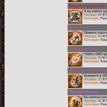
Владелец Турагентства
А вы умеете уд
Награда
:
50
Категория
: Раз
Вызов чести X
Примите участи
Награда
:
15
Категория
: Кон
Тореадор Ветеран
Убейте 1000 пр
Награда
:
15
Категория
: Кон
Опытный Обитатель Ул
Выживите в 10
Награда
:
15
Категория
: Кон
Проходящий мимо
Вы неплохо ве
Награда
:
10
Категория
: Раз