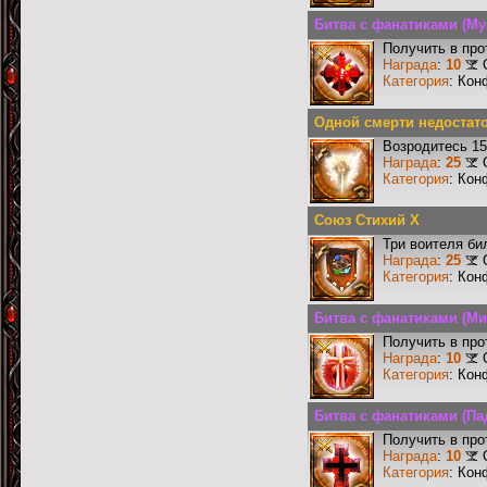
Битва с фанатиками (М
Получить в про
Награда
:
10
Категория
: Кон
Одной смерти недостат
Возродитесь 15
Награда
:
25
Категория
: Кон
Союз Стихий X
Три воителя би
Награда
:
25
Категория
: Кон
Битва с фанатиками (Ми
Получить в про
Награда
:
10
Категория
: Кон
Битва с фанатиками (П
Получить в про
Награда
:
10
Категория
: Кон