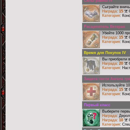
Силы равны IV
Сыграйте вничь
Награда
:
15
Категория
: Кон
Расщепитель Ветеран
Убейте 1000 пр
Награда
:
15
Категория
: Кон
Время для Покупок IV
Вы приобрели в
Награда
:
20
Категория
: Нас
Защита чести Ангела тр
Используйте 10
Награда
:
15
Категория
: Кон
Первый класс
Выберите первы
Награда
: Деро
Награда
:
10
Категория
: Спе