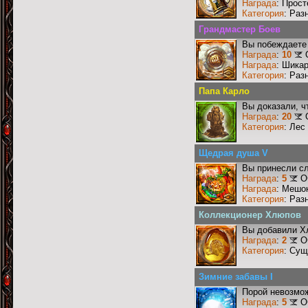
Награда
: Прос
Категория
: Раз
Грандмастер Боев
Вы побеждаете 
Награда
:
10
Награда
: Шика
Категория
: Раз
Папа Карло
Вы доказали, ч
Награда
:
20
Категория
: Лес
Щедрая душа V
Вы принесли сл
Награда
:
5
О
Награда
: Мешо
Категория
: Раз
Коллекционер Хлюпов
Вы добавили Х
Награда
:
2
О
Категория
: Сущ
Зимние забавы I
Порой невозмож
Награда
:
5
О