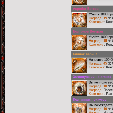
Акробат Ветеран
Убейте 1000 пр
Награда
:
15
Категория
: Кон
Болтолов Ветеран
Убейте 1000 пр
Награда
:
15
Категория
: Кон
Клинок веры X
Нанесите 100 0
Награда
:
45
Категория
: Кон
Заглянувший на огонек
Вы неплохо ве
Награда
:
10
Награда
: Прос
Категория
: Раз
Полтинник нокаутов
Вы побеждаете 
Награда
:
10
Награда
: Непл