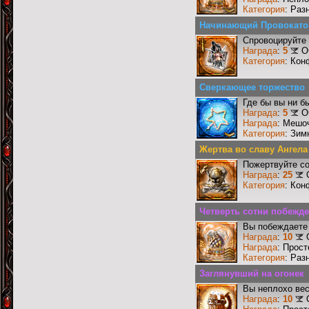
Категория
: Раз
Начинающий Провокато
Спровоцируйте 
Награда
:
5
О
Категория
: Кон
Сверкающее торжество
Где бы вы ни б
Награда
:
5
О
Награда
: Мешо
Категория
: Зим
Жертва во славу Ангела
Пожертвуйте со
Награда
:
25
Категория
: Кон
Четверть сотни побежд
Вы побеждаете 
Награда
:
10
Награда
: Прос
Категория
: Раз
Заглянувший на огонек
Вы неплохо ве
Награда
:
10