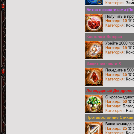
Категория
: Зим
Битва с фанатиками (По
Получить в про
Награда
:
10
Категория
: Кон
Костолом Ветеран
Убейте 1000 пр
Награда
:
15
Категория
: Кон
Защитник чести X
Победите в 500
Награда
:
15
Категория
: Кон
Легендарный Дендролог
О кровожадност
Награда
:
50
Награда
: Благ
Категория
: Раз
Противостояние Стихия
Ваша команда б
Награда
:
25
Категория
: Кон