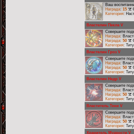
Ваш воспитанни
Награда
:
15
Категория
: Нас
Властелин Пекла V
Совершите подв
Награда
: Влас
Награда
:
50
Категория
: Тит
Властелин Гроз V
Совершите подв
Награда
: Власт
Награда
:
50
Категория
: Тит
Властелин Недр V
Совершите подв
Награда
: Влас
Награда
:
50
Категория
: Тит
Властитель Тени V
Совершите подв
Награда
: Влас
Награда
:
50
Категория
: Тит
Хранитель Мудрости V