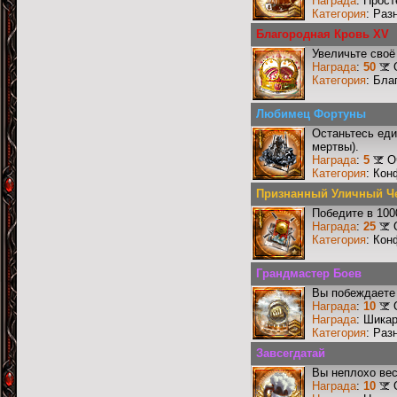
Награда
: Прос
Категория
: Раз
Благородная Кровь XV
Увеличьте своё
Награда
:
50
Категория
: Бла
Любимец Фортуны
Останьтесь еди
мертвы).
Награда
:
5
О
Категория
: Кон
Признанный Уличный Ч
Победите в 100
Награда
:
25
Категория
: Кон
Грандмастер Боев
Вы побеждаете 
Награда
:
10
Награда
: Шика
Категория
: Раз
Завсегдатай
Вы неплохо ве
Награда
:
10