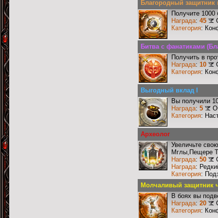
Благородный защитник 
Получите 1000 
Награда
:
45
Категория
: Кон
Битва с фанатиками (Бл
Получить в про
Награда
:
10
Категория
: Кон
Выгодный вклад I
Вы получили 10
Награда
:
5
О
Категория
: Нас
Археолог
Увеличьте сво
Мглы,Пещере Т
Награда
:
50
Награда
: Редк
Категория
: Под
Молчаливый защитник ч
В боях вы подв
Награда
:
20
Категория
: Кон