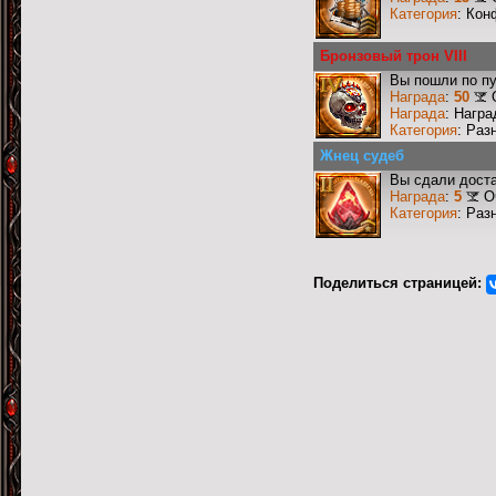
Категория
: Кон
Бронзовый трон VIII
Вы пошли по пу
Награда
:
50
Награда
: Награ
Категория
: Раз
Жнец судеб
Вы сдали доста
Награда
:
5
О
Категория
: Раз
Поделиться страницей: