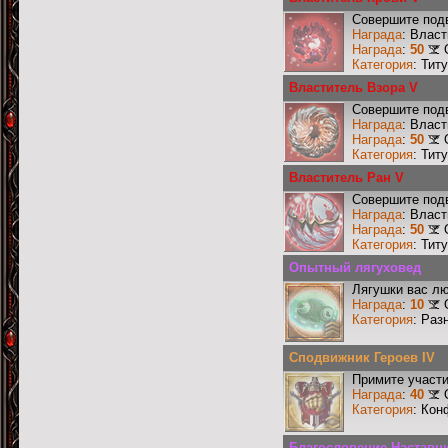
Совершите подв
Награда
: Влас
Награда
:
50
Категория
: Тит
Властитель Взора V
Совершите подв
Награда
: Влас
Награда
:
50
Категория
: Тит
Властитель Ран V
Совершите подв
Награда
: Влас
Награда
:
50
Категория
: Тит
Опытный лягуховед
Лягушки вас лю
Награда
:
10
Категория
: Раз
Сподвижник Героев IV
Примите участи
Награда
:
40
Категория
: Кон
Благословение Наставни