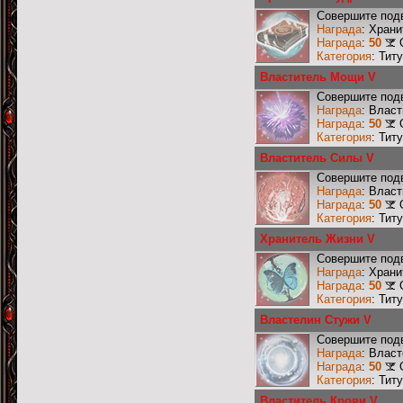
Совершите подв
Награда
: Хран
Награда
:
50
Категория
: Тит
Властитель Мощи V
Совершите под
Награда
: Влас
Награда
:
50
Категория
: Тит
Властитель Силы V
Совершите подв
Награда
: Влас
Награда
:
50
Категория
: Тит
Хранитель Жизни V
Совершите подв
Награда
: Хран
Награда
:
50
Категория
: Тит
Властелин Стужи V
Совершите подв
Награда
: Влас
Награда
:
50
Категория
: Тит
Властитель Крови V