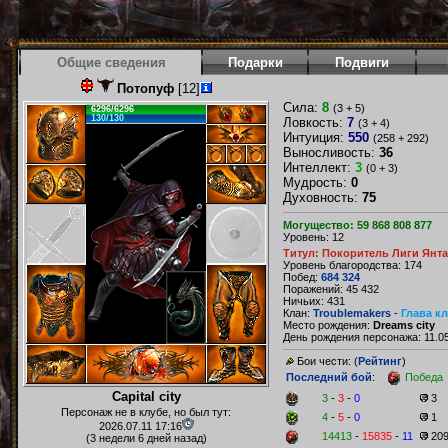
Общие сведения
Подарки
Подвиги
Потопуф
[12]
Сила:
8
(3 + 5)
6296/6296
130/130
Ловкость:
7
(3 + 4)
Интуиция:
550
(258 + 292)
Выносливость:
36
Интеллект:
3
(0 + 3)
Мудрость:
0
Духовность:
75
Могущество: 59 868 808 877
Уровень: 12
Титул: Покоритель Лиги Янт
Уровень благородства: 174
Побед:
684 324
Поражений: 45 432
Ничьих: 431
Клан:
Troublemakers
-
Глава к
Место рождения:
Dreams city
День рождения персонажа: 11.05
Бои чести: (
Рейтинг
)
Последний бой
:
Победа
Capital city
3
-
3
-
0
3
Персонаж не в клубе, но был тут:
4
-
5
-
0
1
2026.07.11 17:16
14413
-
15835
-
11
20
(3 недели 6 дней назад)