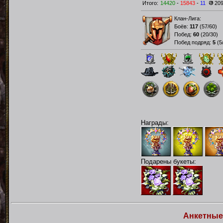
Итого:
14420
-
15843
-
11
20
Клан-Лига:
Боёв:
117
(
57/60
)
Побед:
60
(
20/30
)
Побед подряд:
5
(
5
Награды:
Подарены букеты:
Анкетные