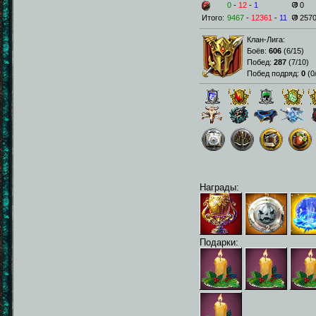
0
-
12
-
1
0
Итого:
9467
-
12361
-
11
257
Клан-Лига:
Боёв:
606
(
6/15
)
Побед:
287
(
7/10
)
Побед подряд:
0
(
0
Награды:
Подарки: