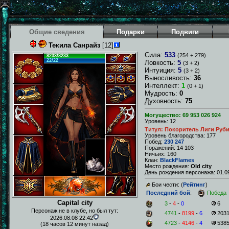
Общие сведения
Подарки
Подвиги
Текила Санрайз
[12]
Сила:
533
(254 + 279)
8233/8233
22/22
Ловкость:
5
(3 + 2)
Интуиция:
5
(3 + 2)
Выносливость:
36
Интеллект:
1
(0 + 1)
Мудрость:
0
Духовность:
75
Могущество: 69 953 026 924
Уровень: 12
Титул: Покоритель Лиги Руб
Уровень благородства: 177
Побед:
230 247
Поражений: 14 103
Ничьих: 160
Клан:
BlackFlames
Место рождения:
Old city
День рождения персонажа: 01.09
Бои чести: (
Рейтинг
)
Последний бой
:
Победа
Capital city
3
-
4
-
0
6
Персонаж не в клубе, но был тут:
4741
-
8199
-
6
203
2026.08.08 22:42
4723
-
4146
-
4
538
(18 часов 12 минут назад)