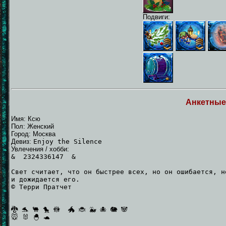
Подвиги:
Анкетные
Имя: Ксю
Пол: Женский
Город: Москва
Девиз:
Enjoy the Silence
Увлечения / хобби:
& 2324336147 &
Свет считает, что он быстрее всех, но он ошибается, н
и дожидается его.
© Терри Пратчет
🐉 🐬 🐫 🐤 🚻 🐲 🐞 🐳 🐙 🐘 🐼
🐭 🐰 🐣 🐢