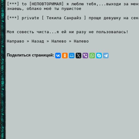
[***] to [НЕПОВТОРИМАЯ] я люблю тебя,...выходи за мен
знаешь, облако моё ты пушистое
[***] private [ Текила Санрайз ] проще девушку на сек
Моя совесть чиста...я ей ни разу не пользовалась!
Направо » Назад » Налево » Налево
Поделиться страницей: