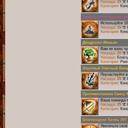
Награда
:
15
Категория
: Кон
Защита чести Ангела тре
Используйте 10
Награда
:
15
Категория
: Кон
Дендролог-Маньяк
Вам не жаль чу
Награда
:
25
Награда
: Благ
Категория
: Раз
Опытный Уличный Бое
Поучаствуйте в
Награда
:
25
Категория
: Кон
Противостояние Свету 
Ваша команда б
Награда
:
25
Категория
: Кон
Благородная Кровь XIV
Увеличьте своё