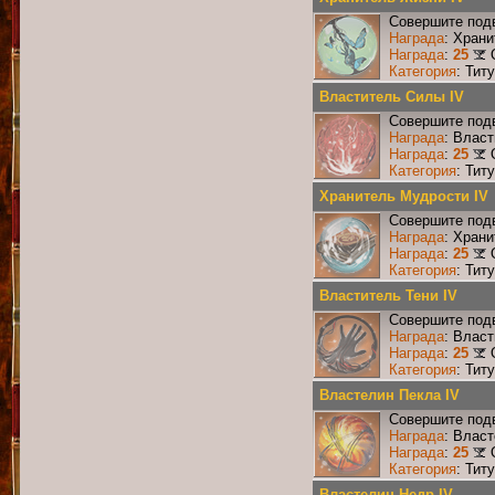
Совершите подв
Награда
: Хран
Награда
:
25
Категория
: Тит
Властитель Силы IV
Совершите подв
Награда
: Влас
Награда
:
25
Категория
: Тит
Хранитель Мудрости IV
Совершите подв
Награда
: Хран
Награда
:
25
Категория
: Тит
Властитель Тени IV
Совершите подв
Награда
: Власт
Награда
:
25
Категория
: Тит
Властелин Пекла IV
Совершите подв
Награда
: Влас
Награда
:
25
Категория
: Тит
Властелин Недр IV