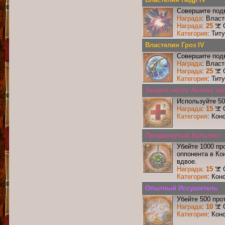
Совершите подв
Награда
: Влас
Награда
:
25
Категория
: Тит
Властелин Гроз IV
Совершите подв
Награда
: Власт
Награда
:
25
Категория
: Тит
Защита чести Ангела тр
Используйте 50
Награда
:
15
Категория
: Кон
Продвинутый Культист
Убейте 1000 пр
оппонента в Ко
вдвое.
Награда
:
15
Категория
: Кон
Опытный Иссушитель
Убейте 500 про
Награда
:
10
Категория
: Кон