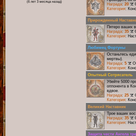
(6 лет 3 месяца назад)
Награда
:
20
Категория
: Кон
Прирожденный Наставн
Пятеро ваших в
Награда
:
35
Категория
: Нас
Любимец Фортуны
Останьтесь еди
мертвы).
Награда
:
5
О
Категория
: Кон
Опытный Сотрясатель
Убейте 5000 пр
оппонента в Ко
вдвое.
Награда
:
25
Категория
: Кон
Великий Наставник
Трое ваших вос
Награда
:
35
Категория
: Нас
Защита чести Ангела тр