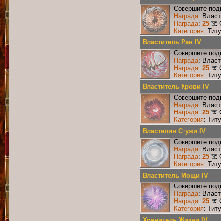
Совершите подв
Награда
: Власт
Награда
:
25
Категория
: Тит
Властитель Ран IV
Совершите подв
Награда
: Власт
Награда
:
25
Категория
: Тит
Властитель Крови IV
Совершите подв
Награда
: Власт
Награда
:
25
Категория
: Тит
Властелин Стужи IV
Совершите подв
Награда
: Влас
Награда
:
25
Категория
: Тит
Властитель Мощи IV
Совершите подв
Награда
: Влас
Награда
:
25
Категория
: Тит
Хранитель Жизни IV