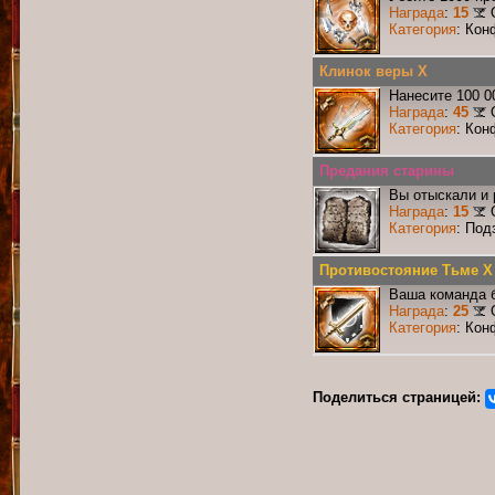
Награда
:
15
Категория
: Кон
Клинок веры X
Нанесите 100 0
Награда
:
45
Категория
: Кон
Предания старины
Вы отыскали и
Награда
:
15
Категория
: Под
Противостояние Тьме X
Ваша команда б
Награда
:
25
Категория
: Кон
Поделиться страницей: