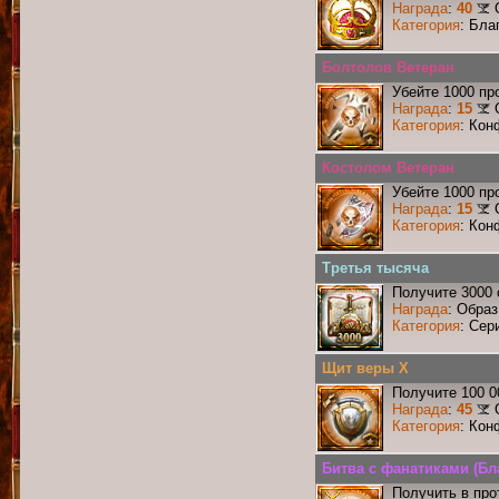
Награда
:
40
Категория
: Бла
Болтолов Ветеран
Убейте 1000 пр
Награда
:
15
Категория
: Кон
Костолом Ветеран
Убейте 1000 пр
Награда
:
15
Категория
: Кон
Третья тысяча
Получите 3000 
Награда
: Образ
Категория
: Сер
Щит веры X
Получите 100 0
Награда
:
45
Категория
: Кон
Битва с фанатиками (Бл
Получить в про