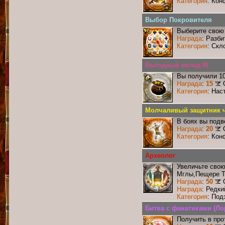
Категория
: Кон
Выбор Покровителя
Выберите свою 
Награда
: Разби
Категория
: Скл
Выгодный вклад III
Вы получили 10
Награда
:
15
Категория
: Нас
Молчаливый защитник ч
В боях вы подв
Награда
:
20
Категория
: Кон
Археолог
Увеличьте сво
Мглы,Пещере Т
Награда
:
50
Награда
: Редк
Категория
: Под
Битва с фанатиками (Ло
Получить в про