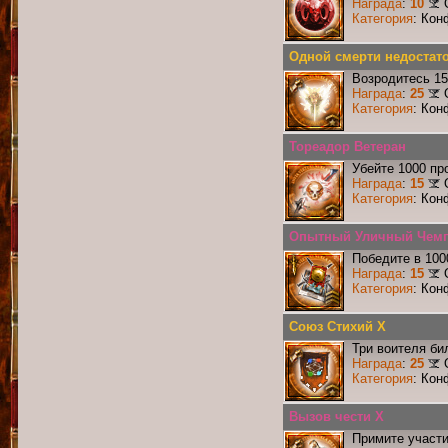
Награда
:
10
Категория
: Кон
Одной смерти недостат
Возродитесь 15
Награда
:
25
Категория
: Кон
Тореадор Ветеран
Убейте 1000 пр
Награда
:
15
Категория
: Кон
Опытный Уличный Чем
Победите в 100
Награда
:
15
Категория
: Кон
Союз Стихий X
Три воителя би
Награда
:
25
Категория
: Кон
Вызов чести X
Примите участи