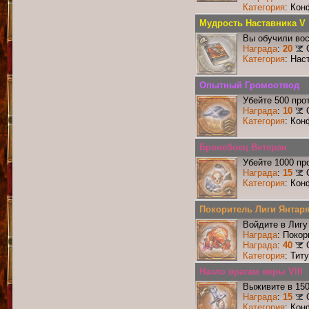
Категория
: Кон
Мудрость Наставника V
Вы обучили вос
Награда
:
20
Категория
: Нас
Опытный Громоотвод
Убейте 500 про
Награда
:
10
Категория
: Кон
Бронебоец Ветеран
Убейте 1000 пр
Награда
:
15
Категория
: Кон
Покоритель Лиги Янтар
Войдите в Лигу
Награда
: Поко
Награда
:
40
Категория
: Тит
Назло врагам веры VIII
Выживите в 15
Награда
:
15
Категория
: Кон