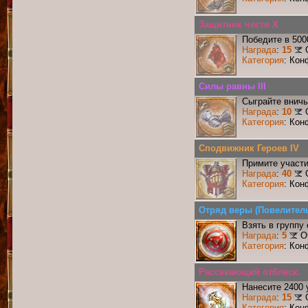
Защитник чести X
Победите в 500
Награда
:
15
Категория
: Кон
Силы равны III
Сыграйте вничь
Награда
:
10
Категория
: Кон
Сподвижник Героев IV
Примите участи
Награда
:
40
Категория
: Кон
Отряд веры (Повелитель
Взять в группу
Награда
:
5
О
Категория
: Кон
Рассекающий отблеск.
Нанесите 2400 
Награда
:
15
Категория
: Кон