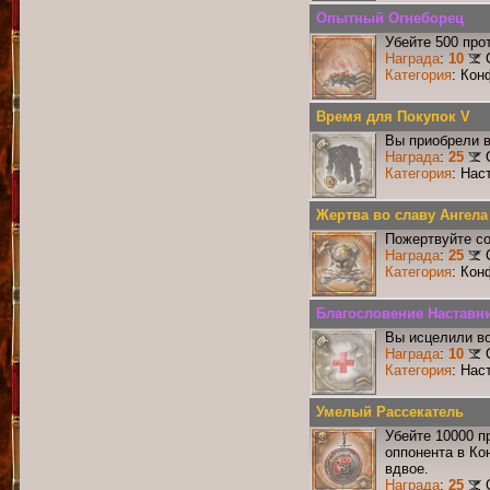
Опытный Огнеборец
Убейте 500 про
Награда
:
10
Категория
: Кон
Время для Покупок V
Вы приобрели в
Награда
:
25
Категория
: Нас
Жертва во славу Ангела
Пожертвуйте со
Награда
:
25
Категория
: Кон
Благословение Наставни
Вы исцелили во
Награда
:
10
Категория
: Нас
Умелый Рассекатель
Убейте 10000 п
оппонента в Ко
вдвое.
Награда
:
25