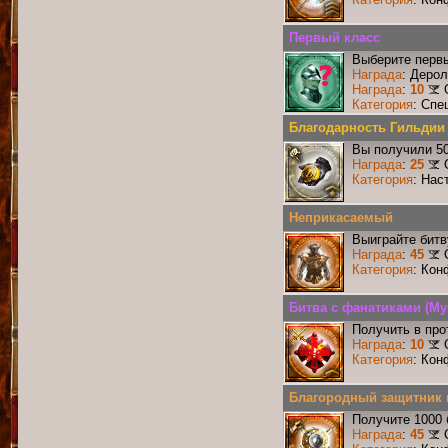
Первый класс
Выберите первы
Награда
: Деро
Награда
:
10
Категория
: Спе
Благодарность Гильдии
Вы получили 50
Награда
:
25
Категория
: Нас
Неприкасаемый
Выиграйте бит
Награда
:
45
Категория
: Кон
Битва с фанатиками (М
Получить в про
Награда
:
10
Категория
: Кон
Благородный защитник 
Получите 1000 
Награда
:
45