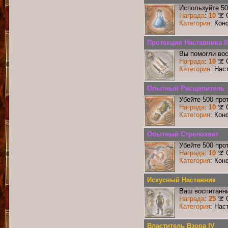
Используйте 50
Награда
:
10
Категория
: Кон
Протекция Наставника II
Вы помогли вос
Награда
:
10
Категория
: Нас
Опытный Расщепитель
Убейте 500 про
Награда
:
10
Категория
: Кон
Опытный Стрелохват
Убейте 500 про
Награда
:
10
Категория
: Кон
Искусный Наставник
Ваш воспитанни
Награда
:
25
Категория
: Нас
Властитель Взора IV