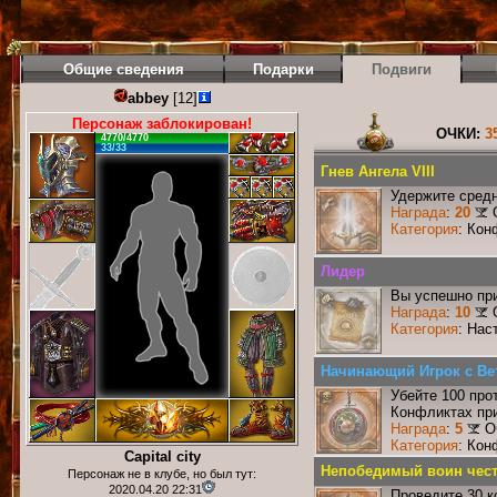
Общие сведения
Подарки
Подвиги
abbey
[12]
Персонаж заблокирован!
ОЧКИ:
3
4770/4770
33/33
Гнев Ангела VIII
Удержите средн
Награда
:
20
Категория
: Кон
Лидер
Вы успешно при
Награда
:
10
Категория
: Нас
Начинающий Игрок с Ве
Убейте 100 про
Конфликтах при
Награда
:
5
О
Категория
: Кон
Capital city
Непобедимый воин чест
Персонаж не в клубе, но был тут:
2020.04.20 22:31
Проведите 30 к