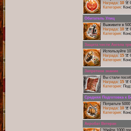
Награда
:
10
Категория
: Кон
Обитатель Улиц
Выживите в 50
Награда
:
10
Категория
: Кон
Защита чести Ангела тре
Используйте 10
Награда
:
15
Категория
: Кон
Запретное знание
Вы стали пособ
Награда
:
15
Категория
: Под
Средняя Подготовка к 
Потратьте 5000
Награда
:
10
Категория
: Кон
Акробат Ветеран
Убейте 1000 пр