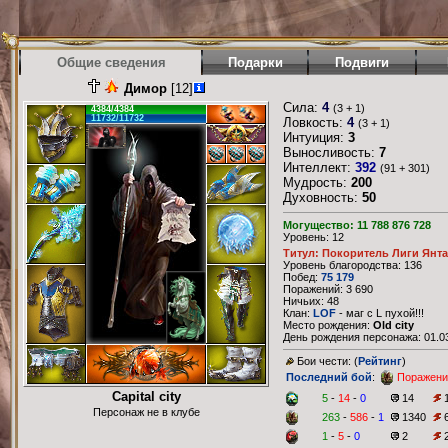
Общие сведения
Подарки
Подвиги
Димор
[12]
Сила:
4
(3 + 1)
4384/4384
11732/11732
Ловкость:
4
(3 + 1)
Интуиция:
3
Выносливость:
7
Интеллект:
392
(91 + 301)
Мудрость:
200
Духовность:
50
Могущество: 11 788 876 728
Уровень: 12
Титул: Покоритель Лиги Янт
Уровень благородства: 136
Побед:
75 179
Поражений: 3 690
Ничьих: 48
Клан:
LOF
- маг с L пухой!!!
Место рождения:
Old city
День рождения персонажа: 01.03
Бои чести: (
Рейтинг
)
Последний бой
:
Поражени
Capital city
5
-
14
-
0
14
Персонаж не в клубе
263
-
586
-
1
1340
1
-
5
-
0
2