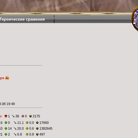
Героические сражения
аря
.08 19:48
е
1
36
0
2175
16
0
11.1
0.0
17660
63
14
20.0
0.6
1382645
21
2
6.8
0.8
497