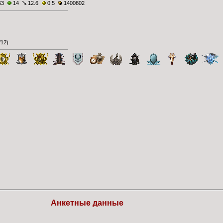
63
14
12.6
0.5
1400802
/12
)
Анкетные данные