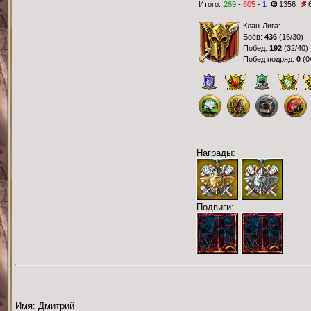
Итого:
269
-
605
-
1
1356
Клан-Лига:
Боёв:
436
(
16/30
)
Побед:
192
(
32/40
)
Побед подряд:
0
(
0
Награды:
Подвиги:
Имя: Дмитрий