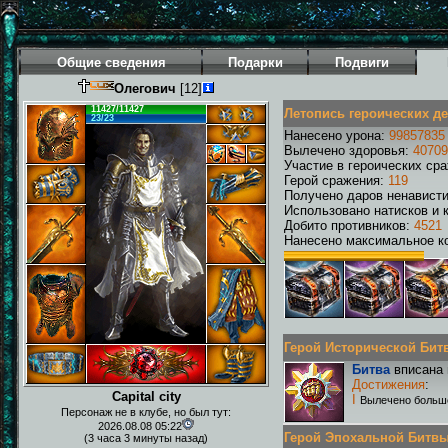
Общие сведения
Подарки
Подвиги
Олегович
[12]
11427/11427
Летопись героических д
23/23
Нанесено урона:
99857835
Вылечено здоровья:
40709
Участие в героических ср
Герой сражения:
119
Получено даров ненавист
Использовано натисков и 
Добито противников:
4521
Нанесено максимальное ко
Герой Исторической Битвы
Битва
вписана 
Достижения
:
Capital city
I
Вылечено больш
Персонаж не в клубе, но был тут:
2026.08.08 05:22
Герой Эпохальной Битвы Р
(3 часа 3 минуты назад)