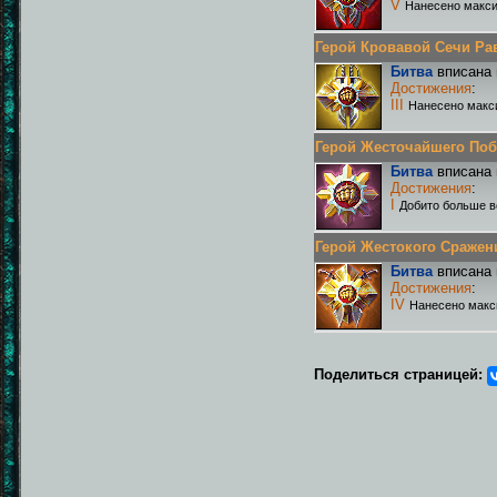
V
Нанесено макси
Герой Кровавой Сечи Равн
Битва
вписана 
Достижения
:
III
Нанесено макс
Герой Жесточайшего Побои
Битва
вписана 
Достижения
:
I
Добито больше в
Герой Жестокого Сражения
Битва
вписана 
Достижения
:
IV
Нанесено макс
Поделиться страницей: