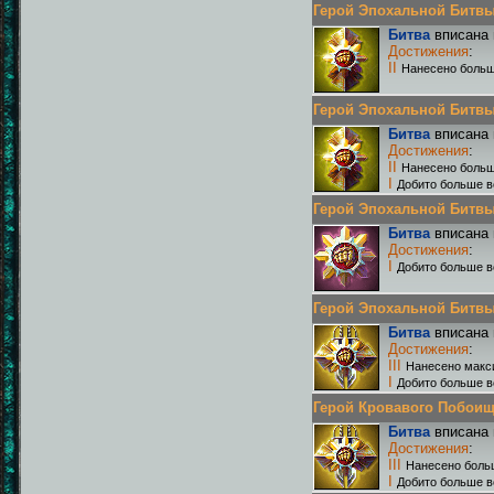
Герой Эпохальной Битвы Р
Битва
вписана 
Достижения
:
II
Нанесено больш
Герой Эпохальной Битвы Р
Битва
вписана 
Достижения
:
II
Нанесено больш
I
Добито больше в
Герой Эпохальной Битвы Р
Битва
вписана 
Достижения
:
I
Добито больше в
Герой Эпохальной Битвы Р
Битва
вписана 
Достижения
:
III
Нанесено макс
I
Добито больше в
Герой Кровавого Побоища 
Битва
вписана 
Достижения
:
III
Нанесено боль
I
Добито больше в