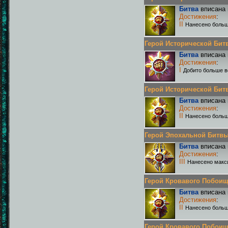
Битва
вписана 
Достижения
:
II
Нанесено больш
Герой Исторической Битвы
Битва
вписана 
Достижения
:
I
Добито больше в
Герой Исторической Битвы
Битва
вписана 
Достижения
:
II
Нанесено больш
Герой Эпохальной Битвы Р
Битва
вписана 
Достижения
:
III
Нанесено макс
Герой Кровавого Побоища 
Битва
вписана 
Достижения
:
II
Нанесено больш
Герой Кровавого Побоища 