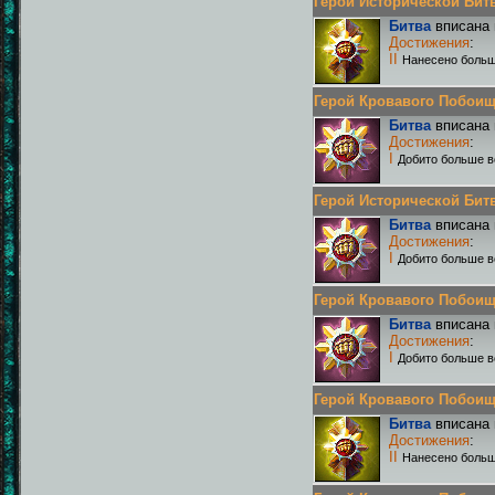
Герой Исторической Битвы
Битва
вписана 
Достижения
:
II
Нанесено больш
Герой Кровавого Побоища 
Битва
вписана 
Достижения
:
I
Добито больше в
Герой Исторической Битвы
Битва
вписана 
Достижения
:
I
Добито больше в
Герой Кровавого Побоища 
Битва
вписана 
Достижения
:
I
Добито больше в
Герой Кровавого Побоища 
Битва
вписана 
Достижения
:
II
Нанесено больш