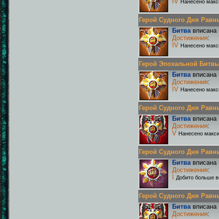
IV
Нанесено макс
Герой Судного Дня Равных
Битва
вписана 
Достижения
:
IV
Нанесено макс
Герой Эпохальной Битвы 
Битва
вписана 
Достижения
:
IV
Нанесено макс
Герой Судного Дня Равных
Битва
вписана 
Достижения
:
V
Нанесено макси
Герой Судного Дня Равных
Битва
вписана 
Достижения
:
I
Добито больше в
Герой Судного Дня Равных
Битва
вписана 
Достижения
: