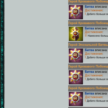
Герой Кровавого Побоища 
Битва
вписана 
Достижения
:
I
Добито больше в
Герой Кровавого Побоища 
Битва
вписана 
Достижения
:
II
Нанесено больш
Герой Эпохальной Битвы Р
Битва
вписана 
Достижения
:
I
Добито больше в
Герой Кровавого Побоища 
Битва
вписана 
Достижения
:
I
Добито больше в
Герой Кровавого Побоища 
Битва
вписана 
Достижения
:
I
Добито больше в