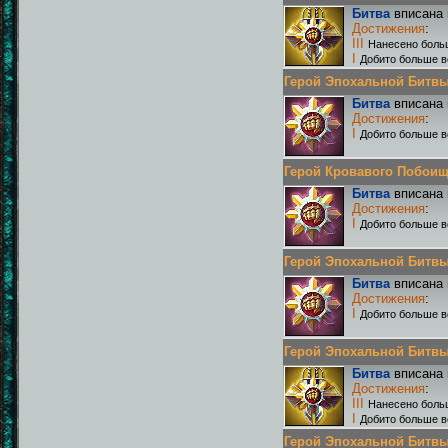
Битва
вписана 
Достижения
:
III
Нанесено боль
I
Добито больше в
Герой Эпохальной Битвы Р
Битва
вписана 
Достижения
:
I
Добито больше в
Герой Кровавого Побоища 
Битва
вписана 
Достижения
:
I
Добито больше в
Герой Эпохальной Битвы Р
Битва
вписана 
Достижения
:
I
Добито больше в
Герой Эпохальной Битвы Р
Битва
вписана 
Достижения
:
III
Нанесено боль
I
Добито больше в
Герой Эпохальной Битвы Р