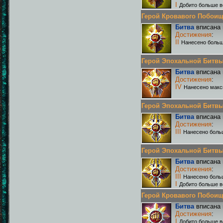
I
Добито больше в
Герой Кровавого Побоища 
Битва
вписана 
Достижения
:
II
Нанесено больш
Герой Эпохальной Битвы Р
Битва
вписана 
Достижения
:
IV
Нанесено макс
Герой Эпохальной Битвы Р
Битва
вписана 
Достижения
:
III
Нанесено боль
Герой Эпохальной Битвы Р
Битва
вписана 
Достижения
:
III
Нанесено боль
I
Добито больше в
Герой Кровавого Побоища 
Битва
вписана 
Достижения
:
I
Добито больше в