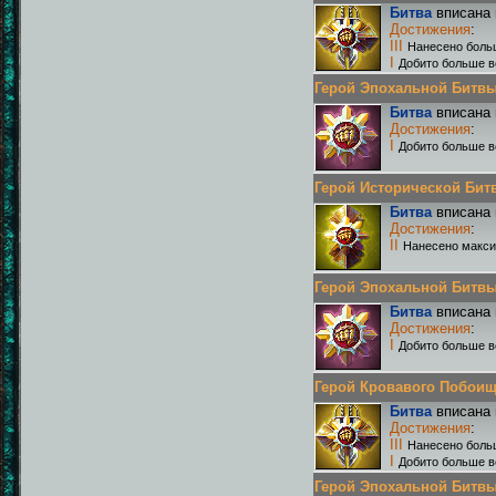
Битва
вписана 
Достижения
:
III
Нанесено боль
I
Добито больше в
Герой Эпохальной Битвы Р
Битва
вписана 
Достижения
:
I
Добито больше в
Герой Исторической Битвы
Битва
вписана 
Достижения
:
II
Нанесено макси
Герой Эпохальной Битвы Р
Битва
вписана 
Достижения
:
I
Добито больше в
Герой Кровавого Побоища 
Битва
вписана 
Достижения
:
III
Нанесено боль
I
Добито больше в
Герой Эпохальной Битвы Р