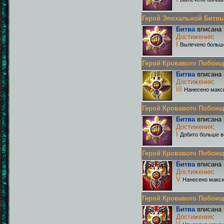
Герой Эпохальной Битвы Р
Битва
вписана 
Достижения
:
I
Вылечено больш
Герой Кровавого Побоища 
Битва
вписана 
Достижения
:
III
Нанесено макс
Герой Кровавого Побоища 
Битва
вписана 
Достижения
:
I
Добито больше в
Герой Кровавого Побоища 
Битва
вписана 
Достижения
:
V
Нанесено макси
Герой Кровавого Побоища 
Битва
вписана 
Достижения
: