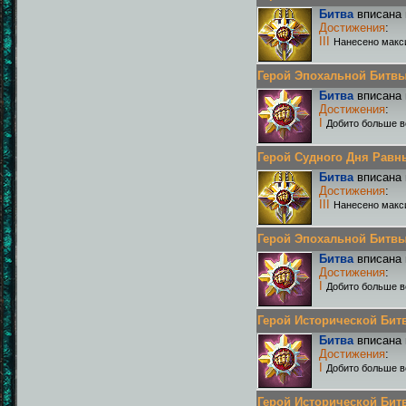
Битва
вписана 
Достижения
:
III
Нанесено макс
Герой Эпохальной Битвы Р
Битва
вписана 
Достижения
:
I
Добито больше в
Герой Судного Дня Равных
Битва
вписана 
Достижения
:
III
Нанесено макс
Герой Эпохальной Битвы Р
Битва
вписана 
Достижения
:
I
Добито больше в
Герой Исторической Битвы
Битва
вписана 
Достижения
:
I
Добито больше в
Герой Исторической Битвы