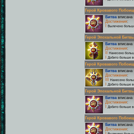
Герой Кровавого Побоища 
Битва
вписана 
Достижения
:
I
Вылечено больш
Герой Эпохальной Битвы Р
Битва
вписана 
Достижения
:
II
Нанесено больш
I
Добито больше в
Герой Кровавого Побоища 
Битва
вписана 
Достижения
:
III
Нанесено боль
I
Добито больше в
Герой Эпохальной Битвы Р
Битва
вписана 
Достижения
:
I
Добито больше в
Герой Кровавого Побоища 
Битва
вписана 
Достижения
:
I
Вылечено больш