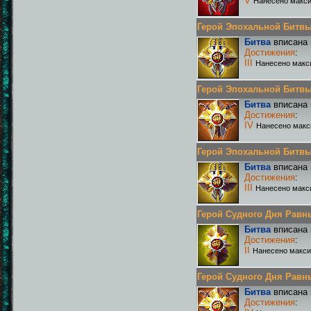
V
Нанесено макси
Герой Эпохальной Битвы Р
Битва
вписана 
Достижения
:
III
Нанесено макс
Герой Эпохальной Битвы Р
Битва
вписана 
Достижения
:
IV
Нанесено макс
Герой Эпохальной Битвы Р
Битва
вписана 
Достижения
:
III
Нанесено макс
Герой Судного Дня Равных
Битва
вписана 
Достижения
:
II
Нанесено макси
Герой Судного Дня Равных 
Битва
вписана 
Достижения
: