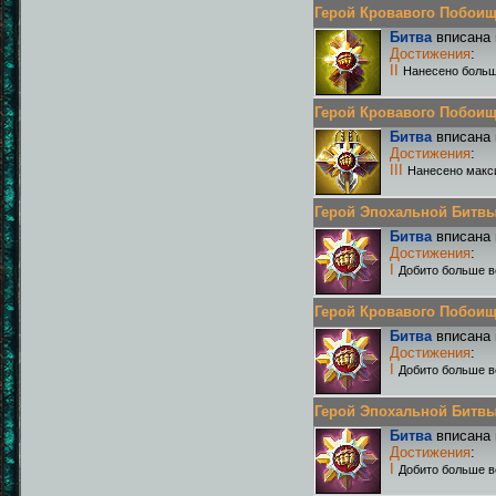
Герой Кровавого Побоища 
Битва
вписана 
Достижения
:
II
Нанесено больш
Герой Кровавого Побоища 
Битва
вписана 
Достижения
:
III
Нанесено макс
Герой Эпохальной Битвы Р
Битва
вписана 
Достижения
:
I
Добито больше в
Герой Кровавого Побоища 
Битва
вписана 
Достижения
:
I
Добито больше в
Герой Эпохальной Битвы Р
Битва
вписана 
Достижения
:
I
Добито больше в