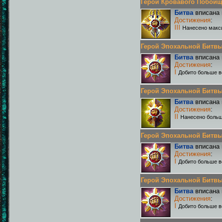
Герой Кровавого Побоища 
Битва
вписана 
Достижения
:
III
Нанесено макс
Герой Эпохальной Битвы Р
Битва
вписана 
Достижения
:
I
Добито больше в
Герой Эпохальной Битвы Р
Битва
вписана 
Достижения
:
II
Нанесено больш
Герой Эпохальной Битвы Р
Битва
вписана 
Достижения
:
I
Добито больше в
Герой Эпохальной Битвы Р
Битва
вписана 
Достижения
:
I
Добито больше в