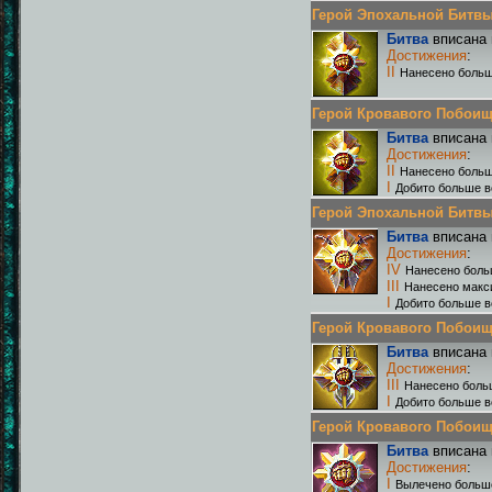
Герой Эпохальной Битвы Р
Битва
вписана 
Достижения
:
II
Нанесено больш
Герой Кровавого Побоища 
Битва
вписана 
Достижения
:
II
Нанесено больш
I
Добито больше в
Герой Эпохальной Битвы Р
Битва
вписана 
Достижения
:
IV
Нанесено боль
III
Нанесено макс
I
Добито больше в
Герой Кровавого Побоища 
Битва
вписана 
Достижения
:
III
Нанесено боль
I
Добито больше в
Герой Кровавого Побоища 
Битва
вписана 
Достижения
:
I
Вылечено больш