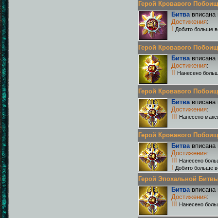
Герой Кровавого Побоища 
Битва
вписана 
Достижения
:
I
Добито больше в
Герой Кровавого Побоища 
Битва
вписана 
Достижения
:
II
Нанесено больш
Герой Кровавого Побоища 
Битва
вписана 
Достижения
:
III
Нанесено макс
Герой Кровавого Побоища 
Битва
вписана 
Достижения
:
III
Нанесено боль
I
Добито больше в
Герой Эпохальной Битвы Р
Битва
вписана 
Достижения
:
III
Нанесено боль