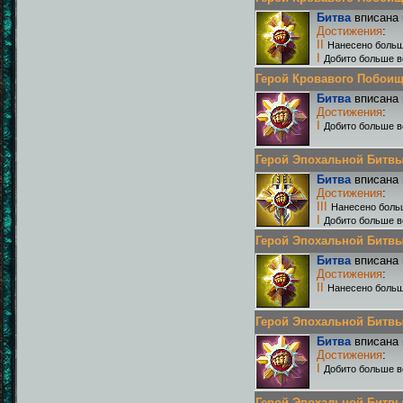
Битва
вписана 
Достижения
:
II
Нанесено больш
I
Добито больше в
Герой Кровавого Побоища 
Битва
вписана 
Достижения
:
I
Добито больше в
Герой Эпохальной Битвы Р
Битва
вписана 
Достижения
:
III
Нанесено боль
I
Добито больше в
Герой Эпохальной Битвы Р
Битва
вписана 
Достижения
:
II
Нанесено больш
Герой Эпохальной Битвы Р
Битва
вписана 
Достижения
:
I
Добито больше в
Герой Эпохальной Битвы Р