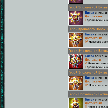
Герой Эпохальной Битвы Р
Битва
вписана 
Достижения
:
I
Добито больше в
Герой Кровавого Побоища 
Битва
вписана 
Достижения
:
IV
Нанесено макс
Герой Эпохальной Битвы Р
Битва
вписана 
Достижения
:
V
Нанесено макси
I
Добито больше в
Герой Эпохальной Битвы Р
Битва
вписана 
Достижения
:
IV
Нанесено макс
Герой Эпохальной Битвы Р
Битва
вписана 
Достижения
:
II
Нанесено больш