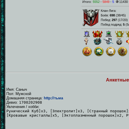
Итого:
5552
-
5849
-
5
11430
Клан-Лига:
Боёв:
698
(
38/45
)
Побед:
297
(
17/20
)
Побед подряд:
5
(
5
Анкетные
Имя: Саныч
Пол: Мужской
Домашняя страница:
http://тьма
Девиз:
1700202908
Увлечения / хобби:
Рунический Куб]x3, [Электролит]x3, [Странный порошо
[Кровавые кристаллы]x5, [Эктоплазменный порошок]x2, Р