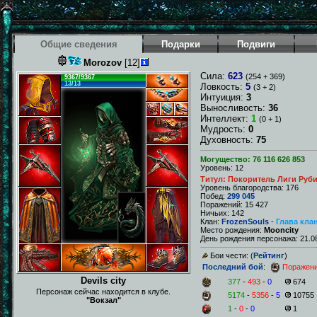
Общие сведения
Подарки
Подвиги
Morozov
[12]
Сила:
623
(254 + 369)
9367/9367
13/13
Ловкость:
5
(3 + 2)
Интуиция:
3
Выносливость:
36
Интеллект:
1
(0 + 1)
Мудрость:
0
Духовность:
75
Могущество: 76 116 626 853
Уровень: 12
Титул: Покоритель Лиги Руб
Уровень благородства: 176
Побед:
299 045
Поражений: 15 427
Ничьих: 142
Клан:
FrozenSouls
-
Глава кла
Место рождения:
Mooncity
День рождения персонажа: 21.08
Бои чести: (
Рейтинг
)
Последний бой
:
Поражен
Devils city
377
-
493
-
0
674
Персонаж сейчас находится в клубе.
5174
-
5356
-
5
10755
"Вокзал"
1
-
0
-
0
1