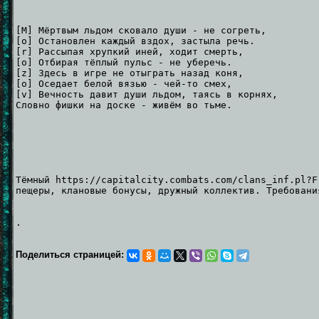
[M] Мёртвым льдом сковало души - не согреть,
[o] Остановлен каждый вздох, застыла речь.
[r] Рассыпая хрупкий иней, ходит смерть,
[o] Отбирая тёплый пульс - не уберечь.
[z] Здесь в игре не отыграть назад коня,
[o] Оседает белой вязью - чей-то смех,
[v] Вечность давит души льдом, таясь в корнях,
Словно фишки на доске - живём во тьме.
Тёмный https://capitalcity.combats.com/clans_inf.pl?F
пещеры, клановые бонусы, дружный коллектив. Требовани
.
Поделиться страницей: