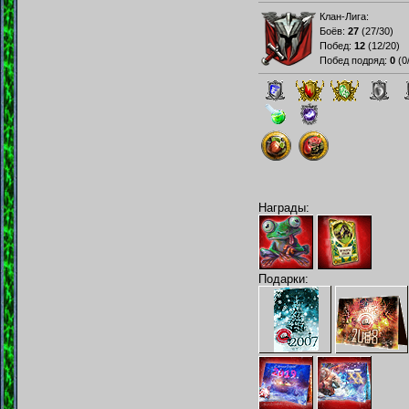
Клан-Лига:
Боёв:
27
(
27/30
)
Побед:
12
(
12/20
)
Побед подряд:
0
(
0
Награды:
Подарки: