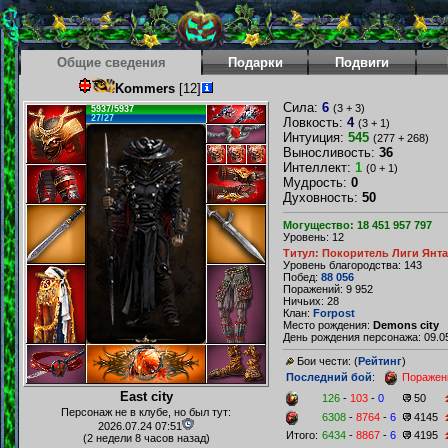
Общие сведения
Подарки
Подвиги
Kommers
[12]
Сила:
6
(3 + 3)
5937/5937
27/27
Ловкость:
4
(3 + 1)
Интуиция:
545
(277 + 268)
Выносливость:
36
Интеллект:
1
(0 + 1)
Мудрость:
0
Духовность:
50
Могущество: 18 451 957 797
Уровень: 12
Титул: Покоритель Лиги Янт
Уровень благородства: 143
Побед:
88 056
Поражений: 9 952
Ничьих: 28
Клан:
Forpost
Место рождения:
Demons city
День рождения персонажа: 09.05
Бои чести: (
Рейтинг
)
Последний бой
:
Поражен
East city
126
-
103
-
0
50
Персонаж не в клубе, но был тут:
6308
-
8764
-
6
4145
2026.07.24 07:51
Итого:
6434
-
8867
-
6
4195
(2 недели 8 часов назад)