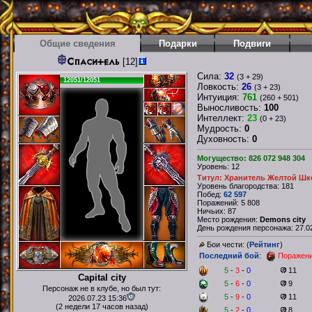
Общие сведения
Подарки
Подвиги
Спаситель
[12]
Сила:
32
(3 + 29)
12051/12051
Ловкость:
26
(3 + 23)
Интуиция:
761
(260 + 501)
Выносливость:
100
Интеллект:
23
(0 + 23)
Мудрость:
0
Духовность:
0
Могущество: 826 072 948 304
Уровень: 12
Титул: Хранитель Желтой Шк
Уровень благородства: 181
Побед:
62 597
Поражений: 5 808
Ничьих: 87
Место рождения:
Demons city
День рождения персонажа: 27.02
Бои чести: (
Рейтинг
)
Последний бой
:
Поражен
5
-
3
-
0
11
Capital city
5
-
6
-
0
9
Персонаж не в клубе, но был тут:
5
-
9
-
0
11
2026.07.23 15:36
(2 недели 17 часов назад)
5
-
2
-
0
8