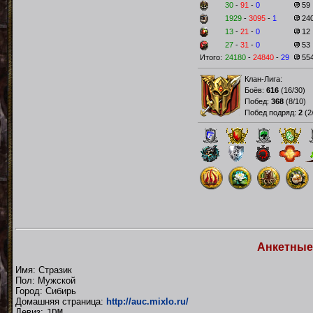
30
-
91
-
0
59
1929
-
3095
-
1
24
13
-
21
-
0
12
27
-
31
-
0
53
Итого:
24180
-
24840
-
29
55
Клан-Лига:
Боёв:
616
(
16/30
)
Побед:
368
(
8/10
)
Побед подряд:
2
(
2
Анкетные
Имя: Стразик
Пол: Мужской
Город: Сибирь
Домашняя страница:
http://auc.mixlo.ru/
Девиз:
JDM