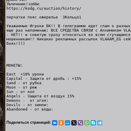
Увлечения / хобби:
https://kodg.ru/auction/history/
перчатки пояс ожерелье 3Кольцо1
Уважаемые Игроки БК!! В телеграмме идет спам о разных
еще раз напоминаю: ВСЕ СРЕДСТВА СВЯЗИ с Алхимиком VLA
- НЕТ!! и советую сразу относиться ко всем стучащимся
мошенникам!! Никаких рекламных рассылок VLAAAM_EG сей
боях!)))
МОНЕТЫ:
East +10% урона
Capital - Защита от дробь : +15%
Sand - от рубка
Moon - от реж
Sun - от кол
Angels - Защита от воздух 15%
Demons - от огня:
Devils - от земли:
Abandoned - от воды:
Поделиться страницей: