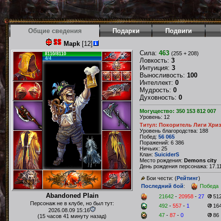
Общие сведения
Подарки
Подвиги
Mapk
[12]
Сила:
463
(255 + 208)
8110/8110
4/4
Ловкость:
3
Интуиция:
3
Выносливость:
100
Интеллект:
0
Мудрость:
0
Духовность:
0
Могущество: 350 153 812 007
Уровень: 12
Титул: Покоритель Лиги Хри
Уровень благородства: 188
Побед:
56 065
Поражений: 6 386
Ничьих: 25
Клан:
SuiciderS
Место рождения:
Demons city
День рождения персонажа: 17.11
Бои чести: (
Рейтинг
)
Последний бой
:
Победа
Abandoned Plain
21642
-
20958
-
27
51
Персонаж не в клубе, но был тут:
492
-
557
-
1
16
2026.08.09 15:16
47
-
87
-
0
86
(15 часов 41 минуту назад)