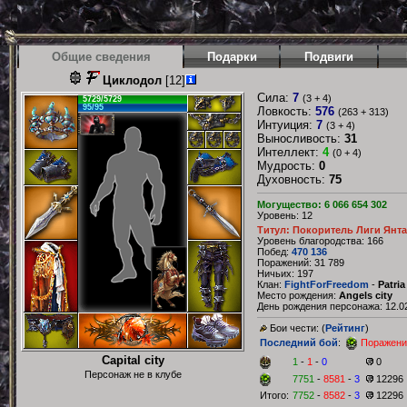
Общие сведения
Подарки
Подвиги
Циклодол
[12]
Сила:
7
(3 + 4)
5729/5729
95/95
Ловкость:
576
(263 + 313)
Интуиция:
7
(3 + 4)
Выносливость:
31
Интеллект:
4
(0 + 4)
Мудрость:
0
Духовность:
75
Могущество: 6 066 654 302
Уровень: 12
Титул: Покоритель Лиги Янт
Уровень благородства: 166
Побед:
470 136
Поражений: 31 789
Ничьих: 197
Клан:
FightForFreedom
-
Patria
Место рождения:
Angels city
День рождения персонажа: 12.02
Бои чести: (
Рейтинг
)
Последний бой
:
Поражени
Capital city
1
-
1
-
0
0
Персонаж не в клубе
7751
-
8581
-
3
12296
Итого:
7752
-
8582
-
3
12296