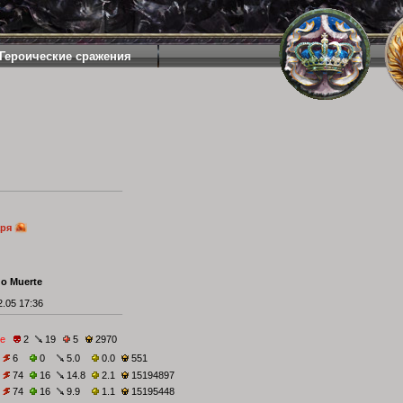
Героические сражения
аря
 o Muerte
.05 17:36
е
2
19
5
2970
6
0
5.0
0.0
551
74
16
14.8
2.1
15194897
74
16
9.9
1.1
15195448