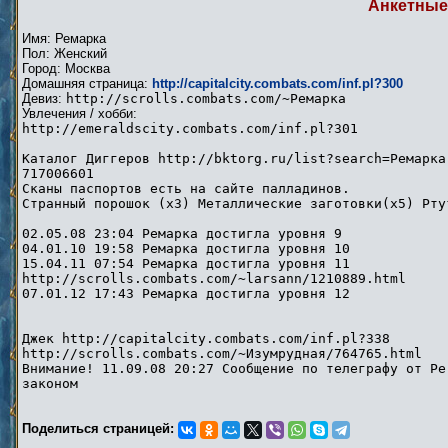
Анкетные
Имя: Ремарка
Пол: Женский
Город: Москва
Домашняя страница:
http://capitalcity.combats.com/inf.pl?300
Девиз:
http://scrolls.combats.com/~Ремарка
Увлечения / хобби:
http://emeraldscity.combats.com/inf.pl?301
Каталог Диггеров http://bktorg.ru/list?search=Ремарка
717006601
Сканы паспортов есть на сайте палладинов.
Странный порошок (x3) Металлические заготовки(x5) Рту
02.05.08 23:04 Ремарка достигла уровня 9
04.01.10 19:58 Ремарка достигла уровня 10
15.04.11 07:54 Ремарка достигла уровня 11
http://scrolls.combats.com/~larsann/1210889.html
07.01.12 17:43 Ремарка достигла уровня 12
Джек http://capitalcity.combats.com/inf.pl?338
http://scrolls.combats.com/~Изумрудная/764765.html
Внимание! 11.09.08 20:27 Сообщение по телеграфу от Pe
законом
Поделиться страницей: