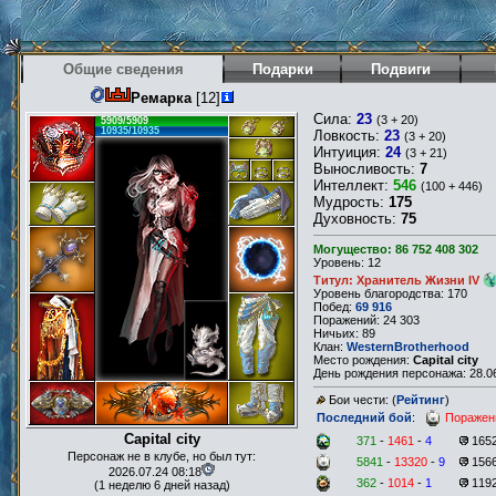
Общие сведения
Подарки
Подвиги
Ремарка
[12]
Сила:
23
(3 + 20)
5909/5909
10935/10935
Ловкость:
23
(3 + 20)
Интуиция:
24
(3 + 21)
Выносливость:
7
Интеллект:
546
(100 + 446)
Мудрость:
175
Духовность:
75
Могущество: 86 752 408 302
Уровень: 12
Титул: Хранитель Жизни IV
Уровень благородства: 170
Побед:
69 916
Поражений: 24 303
Ничьих: 89
Клан:
WesternBrotherhood
Место рождения:
Capital city
День рождения персонажа: 28.06
Бои чести: (
Рейтинг
)
Последний бой
:
Поражен
Capital city
371
-
1461
-
4
165
Персонаж не в клубе, но был тут:
5841
-
13320
-
9
156
2026.07.24 08:18
362
-
1014
-
1
119
(1 неделю 6 дней назад)