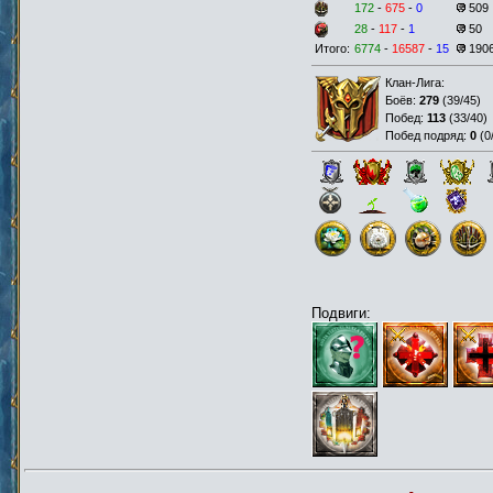
172
-
675
-
0
509
28
-
117
-
1
50
Итого:
6774
-
16587
-
15
190
Клан-Лига:
Боёв:
279
(
39/45
)
Побед:
113
(
33/40
)
Побед подряд:
0
(
0
Подвиги: