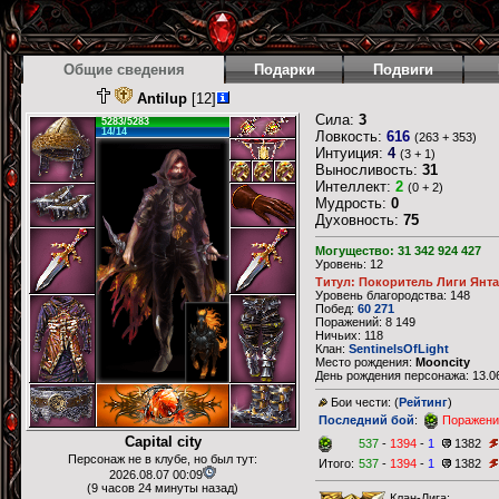
Общие сведения
Подарки
Подвиги
Antilup
[12]
Сила:
3
5283/5283
14/14
Ловкость:
616
(263 + 353)
Интуиция:
4
(3 + 1)
Выносливость:
31
Интеллект:
2
(0 + 2)
Мудрость:
0
Духовность:
75
Могущество: 31 342 924 427
Уровень: 12
Титул: Покоритель Лиги Янт
Уровень благородства: 148
Побед:
60 271
Поражений: 8 149
Ничьих: 118
Клан:
SentinelsOfLight
Место рождения:
Mooncity
День рождения персонажа: 13.06
Бои чести: (
Рейтинг
)
Последний бой
:
Поражени
Capital city
537
-
1394
-
1
1382
Персонаж не в клубе, но был тут:
Итого:
537
-
1394
-
1
1382
2026.08.07 00:09
(9 часов 24 минуты назад)
Клан-Лига: