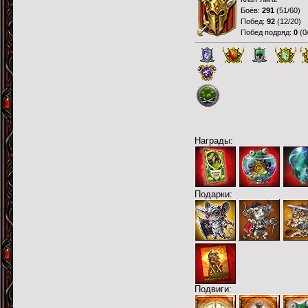
Боёв:
291
(
51/60
)
Побед:
92
(
12/20
)
Побед подряд:
0
(
0
Награды:
Подарки:
Подвиги: