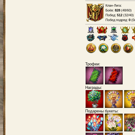
Клан-Лига:
Боёв:
828
(
48/60
)
Побед:
512
(
32/40
)
Побед подряд:
0
(
0
Трофеи:
Награды:
Подарены букеты: