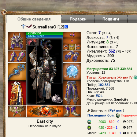
Общие сведения
Подарки
Подвиги
SurrealismO
[12]
Сила:
7
(3 + 4)
7198/7198
13707/13707
Ловкость:
7
(3 + 4)
Интуиция:
8
(3 + 5)
Выносливость:
7
Интеллект:
562
(75 + 487)
Мудрость:
200
Духовность:
75
Могущество: 83 697 339 884
Уровень: 12
Титул: Хранитель Жизни IV
Уровень благородства: 178
Побед:
102 881
Поражений: 7 368
Ничьих: 40
Клан:
EOL
Место рождения:
Sandcity
День рождения персонажа: 12.06
Бои чести: (
Рейтинг
)
Последний бой
:
Поражени
East city
2003
-
819
-
0
9471
Персонаж не в клубе
420
-
223
-
1
647
Итого:
2423
-
1042
-
1
10118