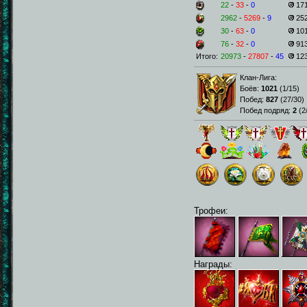
22
-
33
-
0
17
2962
-
5269
-
9
25
30
-
63
-
0
10
76
-
32
-
0
91
Итого:
20973
-
27807
-
45
12
Клан-Лига:
Боёв:
1021
(
1/15
)
Побед:
827
(
27/30
)
Побед подряд:
2
(
2
Трофеи:
Награды: