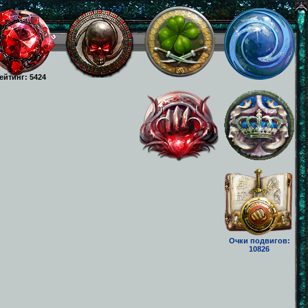
ейтинг: 5424
Очки подвигов:
10826