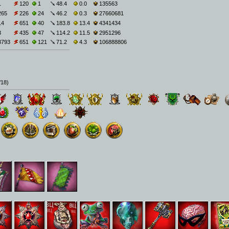
1
120
1
48.4
0.0
135563
265
226
24
46.2
0.3
27660681
14
651
40
183.8
13.4
4341434
3
435
47
114.2
11.5
2951296
3793
651
121
71.2
4.3
106888806
/18
)