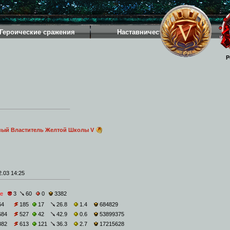
Героические сражения
Наставничество
Р
ный Властитель Желтой Школы V
.03 14:25
е
3
60
0
3382
64
185
17
26.8
1.4
684829
684
527
42
42.9
0.6
53899375
882
613
121
36.3
2.7
17215628