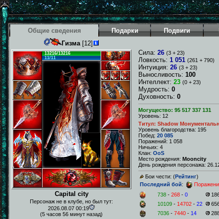
Общие сведения
Подарки
Подвиги
Гизма
[12]
Сила:
26
(3 + 23)
13216/13216
11/11
Ловкость:
1 051
(261 + 790)
Интуиция:
26
(3 + 23)
Выносливость:
100
Интеллект:
23
(0 + 23)
Мудрость:
0
Духовность:
0
Могущество: 95 517 337 131
Уровень: 12
Титул: Shadow Монументаль
Уровень благородства: 195
Побед:
20 085
Поражений: 1 058
Ничьих: 4
Клан:
OoS
Место рождения:
Mooncity
День рождения персонажа: 26.12
Бои чести: (
Рейтинг
)
Последний бой
:
Поражени
Capital city
738
-
268
-
0
18
Персонаж не в клубе, но был тут:
10109
-
14702
-
22
65
2026.08.07 00:19
7036
-
7440
-
14
28
(5 часов 56 минут назад)