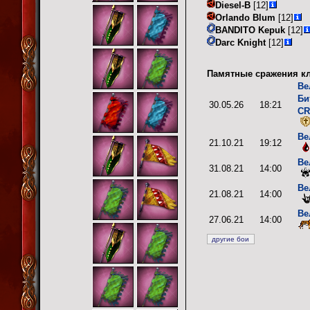
Diesel-B
[12]
Orlando Blum
[12]
BANDITO Kepuk
[12]
Darc Knight
[12]
Памятные сражения кл
Ве
Би
30.05.26
18:21
C
Ве
21.10.21
19:12
Ве
31.08.21
14:00
Ве
21.08.21
14:00
Ве
27.06.21
14:00