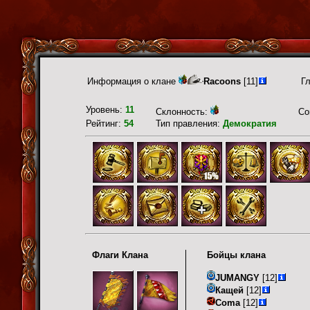
Информация о клане
Racoons
[11]
Г
Уровень:
11
Склонность:
Со
Рейтинг:
54
Тип правления:
Демократия
Флаги Клана
Бойцы клана
JUMANGY
[12]
Кащей
[12]
Coma
[12]