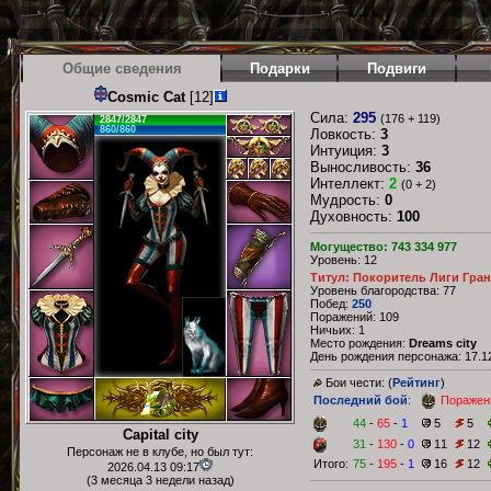
Общие сведения
Подарки
Подвиги
Cosmic Cat
[12]
Сила:
295
(176 + 119)
2847/2847
860/860
Ловкость:
3
Интуиция:
3
Выносливость:
36
Интеллект:
2
(0 + 2)
Мудрость:
0
Духовность:
100
Могущество: 743 334 977
Уровень: 12
Титул: Покоритель Лиги Гран
Уровень благородства: 77
Побед:
250
Поражений: 109
Ничьих: 1
Место рождения:
Dreams city
День рождения персонажа: 17.12
Бои чести: (
Рейтинг
)
Последний бой
:
Поражен
44
-
65
-
1
5
5
Capital city
31
-
130
-
0
11
12
Персонаж не в клубе, но был тут:
Итого:
75
-
195
-
1
16
12
2026.04.13 09:17
(3 месяца 3 недели назад)