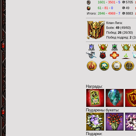
1601
-
3501
-
5
5705
61
-
81
-
0
49
Итого:
2846
-
4969
-
7
8883
Клан-Лига:
Боёв:
49
(
49/60
)
Побед:
26
(
26/30
)
Побед подряд:
2
(
2
Награды:
Подарены букеты:
Подарки: