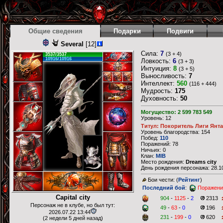
Общие сведения
Подарки
Подвиги
Several
[12]
Сила:
7
(3 + 4)
3537/3537
10916/10916
Ловкость:
6
(3 + 3)
Интуиция:
8
(3 + 5)
Выносливость:
7
Интеллект:
560
(116 + 444)
Мудрость:
175
Духовность:
50
Могущество: 2 599 783 549
Уровень: 12
Титул: Покоритель Лиги Янт
Уровень благородства: 154
Побед:
110
Поражений: 78
Ничьих: 0
Клан:
MIB
Место рождения:
Dreams city
День рождения персонажа: 28.10
Бои чести: (
Рейтинг
)
Последний бой
:
Поражени
Capital city
904
-
1125
-
2
2313
Персонаж не в клубе, но был тут:
49
-
63
-
0
196
2026.07.22 13:44
231
-
199
-
0
620
(2 недели 5 дней назад)