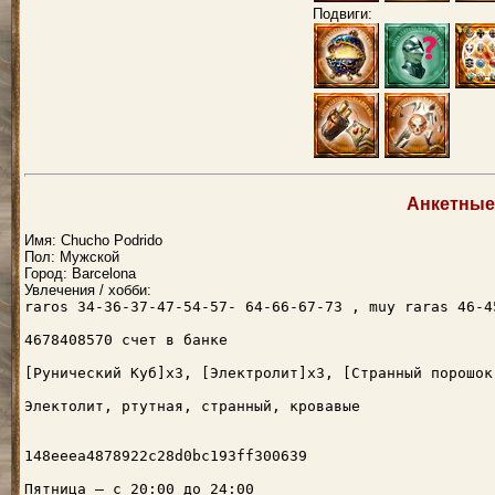
Подвиги:
Анкетные
Имя: Chucho Podrido
Пол: Мужской
Город: Barcelona
Увлечения / хобби:
raros 34-36-37-47-54-57- 64-66-67-73 , muy raras 46-4
4678408570 счет в банке
[Рунический Куб]x3, [Электролит]x3, [Странный порошок
Электолит, ртутная, странный, кровавые
148eeea4878922c28d0bc193ff300639
Пятница — с 20:00 до 24:00