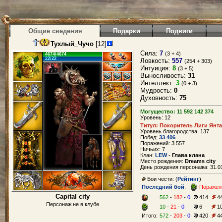
Общие сведения
Подарки
Подвиги
Тухлый_Чучо
[12]
Сила:
7
(3 + 4)
4674/4674
22/22
Ловкость:
557
(254 + 303)
Интуиция:
8
(3 + 5)
Выносливость:
31
Интеллект:
3
(0 + 3)
Мудрость:
0
Духовность:
75
Могущество: 11 592 142 374
Уровень: 12
Титул: Покоритель Лиги Янт
Уровень благородства: 137
Побед:
33 406
Поражений: 3 557
Ничьих: 7
Клан:
LEW
-
Глава клана
Место рождения:
Dreams city
День рождения персонажа: 31.01
Бои чести: (
Рейтинг
)
Последний бой
:
Поражен
Capital city
562
-
182
-
0
414
4
Персонаж не в клубе
10
-
21
-
0
6
1
Итого:
572
-
203
-
0
420
4