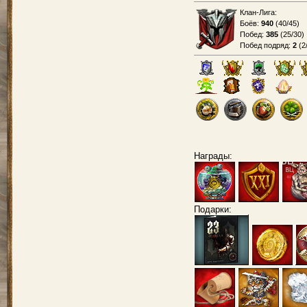
Клан-Лига:
Боёв:
940
(
40/45
)
Побед:
385
(
25/30
)
Побед подряд:
2
(
2
Награды:
Подарки: