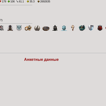
179
106
61.1
35.3
2692635
/7
)
Анкетные данные