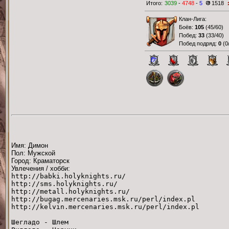
Итого:
3039
-
4748
-
5
1518
Клан-Лига:
Боёв:
105
(
45/60
)
Побед:
33
(
33/40
)
Побед подряд:
0
(
0
Имя: Димон
Пол: Мужской
Город: Краматорск
Увлечения / хобби:
http://babki.holyknights.ru/
http://sms.holyknights.ru/
http://metall.holyknights.ru/
http://bugag.mercenaries.msk.ru/perl/index.pl
http://kelvin.mercenaries.msk.ru/perl/index.pl
Шегладо - Шлем