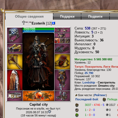
Общие сведения
Подарки
Подвиги
Ezoterik
[12]
Сила:
538
(267 + 271)
5566/5566
1265/1265
Ловкость:
5
(3 + 2)
Интуиция:
3
Выносливость:
36
Интеллект:
0
Мудрость:
0
Духовность:
50
Могущество: 5 565 388 682
Уровень: 12
Титул: Покоритель Лиги Янт
Уровень благородства: 130
Побед:
25 790
Поражений: 10 302
Ничьих: 137
Клан:
Lordship
-
Смотритель
Место рождения:
Dreams city
День рождения персонажа: 28.03
Бои чести: (
Рейтинг
)
Последний бой
:
Победа
Capital city
3037
-
4746
-
5
1517
Персонаж не в клубе, но был тут:
1
-
2
-
0
0
2026.08.07 16:31
1
-
0
-
0
1
(18 часов 56 минут назад)