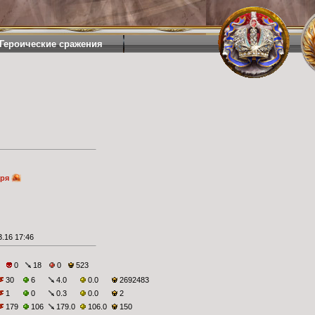
Героические сражения
аря
.16 17:46
0
18
0
523
30
6
4.0
0.0
2692483
1
0
0.3
0.0
2
179
106
179.0
106.0
150