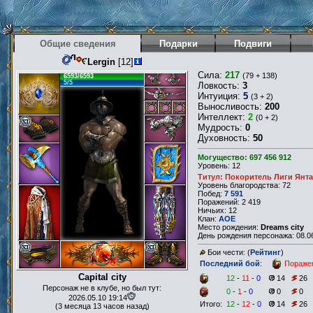
Общие сведения
Подарки
Подвиги
Lergin
[12]
Сила:
217
(79 + 138)
6593/6593
5/5
Ловкость:
3
Интуиция:
5
(3 + 2)
Выносливость:
200
Интеллект:
2
(0 + 2)
Мудрость:
0
Духовность:
50
Могущество: 697 456 912
Уровень: 12
Титул: Покоритель Лиги Янт
Уровень благородства: 72
Побед:
7 591
Поражений: 2 419
Ничьих: 12
Клан:
AOE
Место рождения:
Dreams city
День рождения персонажа: 08.06
Бои чести: (
Рейтинг
)
Последний бой
:
Пораже
Capital city
12
-
11
-
0
14
26
Персонаж не в клубе, но был тут:
0
-
1
-
0
0
0
2026.05.10 19:14
Итого:
12
-
12
-
0
14
26
(3 месяца 13 часов назад)