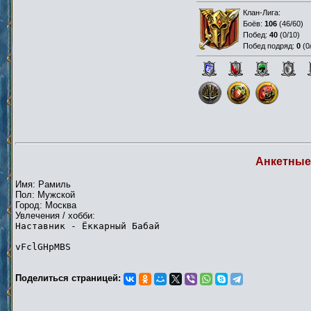
Клан-Лига:
Боёв:
106
(
46/60
)
Побед:
40
(
0/10
)
Побед подряд:
0
(
0
Анкетные
Имя: Рамиль
Пол: Мужской
Город: Москва
Увлечения / хобби:
Наставник - Ёккарный Бабай
vFclGHpMBS
Поделиться страницей: