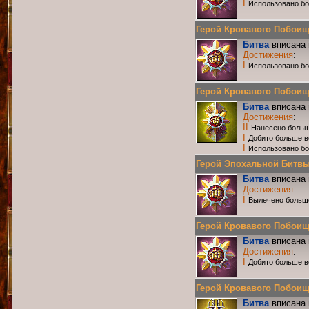
I
Использовано бо
Герой Кровавого Побоища 
Битва
вписана 
Достижения
:
I
Использовано б
Герой Кровавого Побоища 
Битва
вписана 
Достижения
:
II
Нанесено больш
I
Добито больше в
I
Использовано бо
Герой Эпохальной Битвы Р
Битва
вписана 
Достижения
:
I
Вылечено больш
Герой Кровавого Побоища 
Битва
вписана 
Достижения
:
I
Добито больше в
Герой Кровавого Побоища 
Битва
вписана 