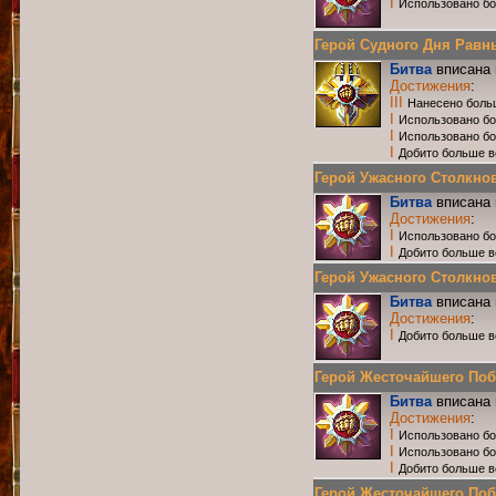
I
Использовано бо
Герой Судного Дня Равных
Битва
вписана 
Достижения
:
III
Нанесено боль
I
Использовано бо
I
Использовано б
I
Добито больше в
Герой Ужасного Столкнове
Битва
вписана 
Достижения
:
I
Использовано бо
I
Добито больше в
Герой Ужасного Столкнове
Битва
вписана 
Достижения
:
I
Добито больше в
Герой Жесточайшего Побои
Битва
вписана 
Достижения
:
I
Использовано бо
I
Использовано б
I
Добито больше в
Герой Жесточайшего Побо