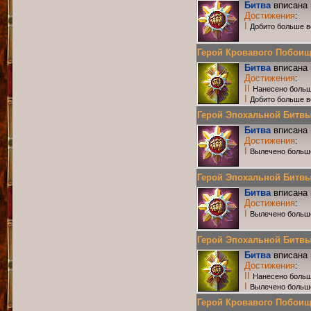
Битва
вписана 
Достижения
:
I
Добито больше в
Герой Кровавого Побоища
Битва
вписана 
Достижения
:
II
Нанесено больш
I
Добито больше в
Герой Эпохальной Битвы Р
Битва
вписана 
Достижения
:
I
Вылечено больш
Герой Эпохальной Битвы Р
Битва
вписана 
Достижения
:
I
Вылечено больш
Герой Эпохальной Битвы Р
Битва
вписана 
Достижения
:
II
Нанесено больш
I
Вылечено больш
Герой Кровавого Побоища