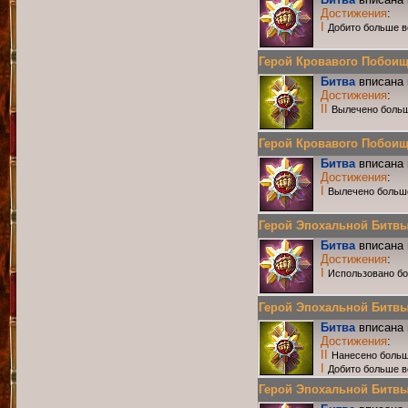
Достижения
:
I
Добито больше в
Герой Кровавого Побоища 
Битва
вписана 
Достижения
:
II
Вылечено больш
Герой Кровавого Побоища 
Битва
вписана 
Достижения
:
I
Вылечено больш
Герой Эпохальной Битвы Р
Битва
вписана 
Достижения
:
I
Использовано бо
Герой Эпохальной Битвы Р
Битва
вписана 
Достижения
:
II
Нанесено больш
I
Добито больше в
Герой Эпохальной Битвы Р