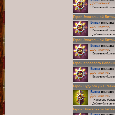
Достижения
:
I
Вылечено больш
Герой Эпохальной Битвы Р
Битва
вписана 
Достижения
:
I
Вылечено больш
I
Добито больше в
Герой Эпохальной Битвы Р
Битва
вписана 
Достижения
:
I
Вылечено больш
Герой Кровавого Побоища 
Битва
вписана 
Достижения
:
I
Вылечено больш
Герой Судного Дня Равных
Битва
вписана 
Достижения
:
II
Нанесено больш
I
Добито больше в
Герой Эпохальной Битвы Р
Битва
вписана 