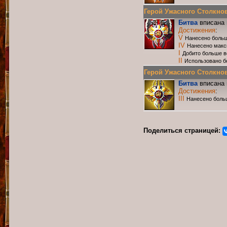
Герой Ужасного Столкнове
Битва
вписана 
Достижения
:
V
Нанесено больш
IV
Нанесено макс
I
Добито больше в
II
Использовано б
Герой Ужасного Столкнов
Битва
вписана 
Достижения
:
III
Нанесено боль
Поделиться страницей: