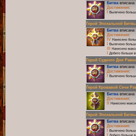
Битва
вписана 
Достижения
:
I
Вылечено больш
Герой Эпохальной Битвы Р
Битва
вписана 
Достижения
:
IV
Нанесено боль
I
Вылечено больш
III
Нанесено макс
I
Добито больше в
Герой Судного Дня Равных
Битва
вписана 
Достижения
:
I
Вылечено больш
Герой Кровавой Сечи Равн
Битва
вписана 
Достижения
:
II
Нанесено макси
Герой Эпохальной Битвы Р
Битва
вписана 
Достижения
:
I
Вылечено больш
I
Добито больше в