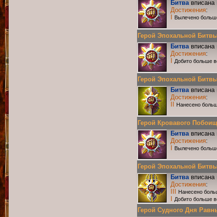
Битва
вписана 
Достижения
:
I
Вылечено больш
Герой Эпохальной Битвы Р
Битва
вписана 
Достижения
:
I
Добито больше в
Герой Эпохальной Битвы Р
Битва
вписана 
Достижения
:
II
Нанесено больш
Герой Кровавого Побоища 
Битва
вписана 
Достижения
:
I
Вылечено больш
Герой Эпохальной Битвы Р
Битва
вписана 
Достижения
:
III
Нанесено боль
I
Добито больше в
Герой Судного Дня Равных