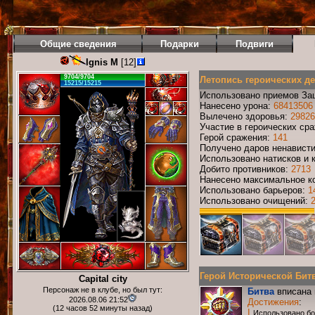
Общие сведения
Подарки
Подвиги
Ignis M
[12]
9704/9704
Летопись героических д
15215/15215
Использовано приемов За
Нанесено урона:
68413506
Вылечено здоровья:
29826
Участие в героических ср
Герой сражения:
141
Получено даров ненавист
Использовано натисков и 
Добито противников:
2713
Нанесено максимальное ко
Использовано барьеров:
1
Использовано очищений:
Герой Исторической Битвы
Capital city
Персонаж не в клубе, но был тут:
Битва
вписана 
2026.08.06 21:52
Достижения
:
(12 часов 52 минуты назад)
I
Использовано б