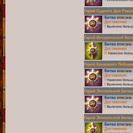
Герой Судного Дня Равных
Битва
вписана 
Достижения
:
I
Вылечено больш
Герой Исторической Битвы
Битва
вписана 
Достижения
:
II
Нанесено больш
Герой Кровавого Побоища 
Битва
вписана 
Достижения
:
I
Нанесено больше
I
Вылечено больш
Герой Эпохальной Битвы Р
Битва
вписана 
Достижения
:
I
Вылечено больш
Герой Эпохальной Битвы Р
Битва
вписана 
Достижения
: