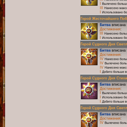
I
Вылечено больш
III
Нанесено макс
I
Использовано бо
Герой Жесточайшего Побо
Битва
вписана 
Достижения
:
III
Нанесено боль
I
Использовано бо
Герой Судного Дня Светлы
Битва
вписана 
Достижения
:
IV
Нанесено боль
IV
Вылечено боль
IV
Нанесено макс
I
Добито больше в
Герой Судного Дня Стихий
Битва
вписана 
Достижения
:
I
Вылечено больш
I
Использовано бо
I
Добито больше в
Герой Судного Дня Светлы
Битва
вписана 
Достижения
:
IV
Вылечено боль