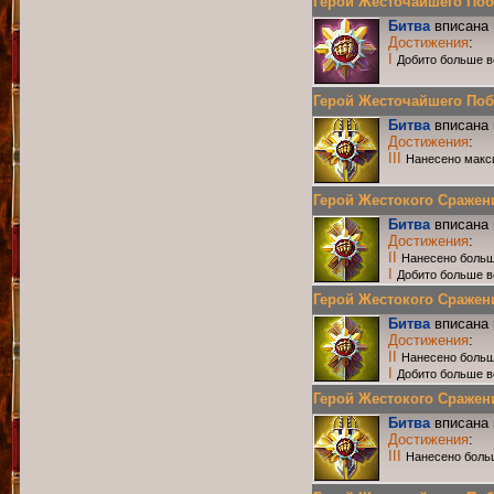
Герой Жесточайшего Побои
Битва
вписана 
Достижения
:
I
Добито больше в
Герой Жесточайшего Побои
Битва
вписана 
Достижения
:
III
Нанесено макс
Герой Жестокого Сражения
Битва
вписана 
Достижения
:
II
Нанесено больш
I
Добито больше в
Герой Жестокого Сражения
Битва
вписана 
Достижения
:
II
Нанесено больш
I
Добито больше в
Герой Жестокого Сражения
Битва
вписана 
Достижения
:
III
Нанесено боль