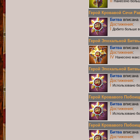
II
Нанесено больш
Герой Кровавой Сечи Равн
Битва
вписана 
Достижения
:
I
Добито больше в
Герой Эпохальной Битвы Р
Битва
вписана 
Достижения
:
IV
Нанесено макс
Герой Эпохальной Битвы Р
Битва
вписана 
Достижения
:
I
Использовано б
Герой Кровавого Побоища 
Битва
вписана 
Достижения
:
I
Использовано бо
Герой Кровавого Побоища 
Битва
вписана 
Достижения
: