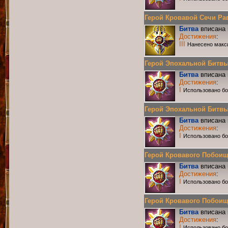
Герой Кровавой Сечи Равн
Битва
вписана 
Достижения
:
III
Нанесено макс
Герой Эпохальной Битвы Р
Битва
вписана 
Достижения
:
I
Использовано б
Герой Эпохальной Битвы Р
Битва
вписана 
Достижения
:
I
Использовано б
Герой Кровавого Побоища 
Битва
вписана 
Достижения
:
I
Использовано бо
Герой Кровавого Побоища 
Битва
вписана 
Достижения
:
I
Использовано бо