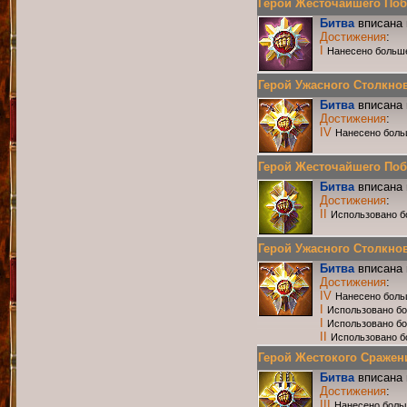
Герой Жесточайшего Побо
Битва
вписана 
Достижения
:
I
Нанесено больше
Герой Ужасного Столкнов
Битва
вписана 
Достижения
:
IV
Нанесено боль
Герой Жесточайшего Побои
Битва
вписана 
Достижения
:
II
Использовано б
Герой Ужасного Столкнове
Битва
вписана 
Достижения
:
IV
Нанесено боль
I
Использовано бо
I
Использовано б
II
Использовано б
Герой Жестокого Сражения
Битва
вписана 
Достижения
:
III
Нанесено боль