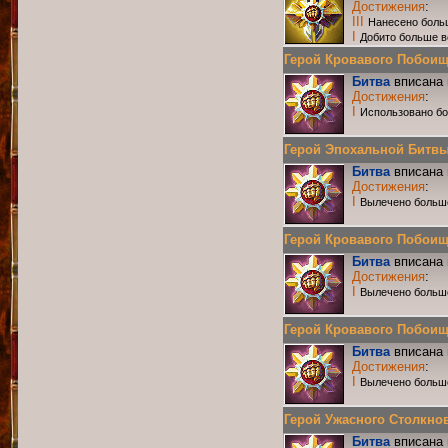
Достижения
:
III
Нанесено боль
I
Добито больше в
Герой Кровавого Побоища 
Битва
вписана 
Достижения
:
I
Использовано б
Герой Эпохальной Битвы Р
Битва
вписана 
Достижения
:
I
Вылечено больш
Герой Кровавого Побоища 
Битва
вписана 
Достижения
:
I
Вылечено больш
Герой Кровавого Побоища 
Битва
вписана 
Достижения
:
I
Вылечено больш
Герой Ужасного Столкнове
Битва
вписана 