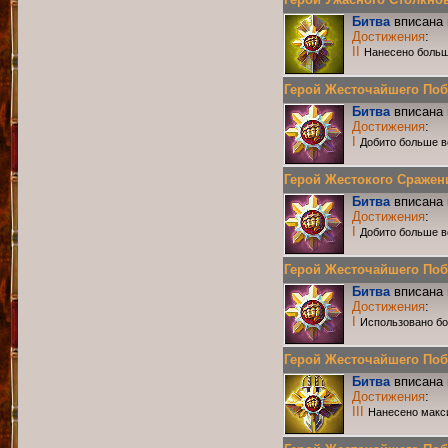
Битва
вписана 
Достижения
:
II
Нанесено больш
Герой Жесточайшего Побои
Битва
вписана 
Достижения
:
I
Добито больше в
Герой Жестокого Сражения
Битва
вписана 
Достижения
:
I
Добито больше в
Герой Жесточайшего Побо
Битва
вписана 
Достижения
:
I
Использовано бо
Герой Жесточайшего Побо
Битва
вписана 
Достижения
:
III
Нанесено макс