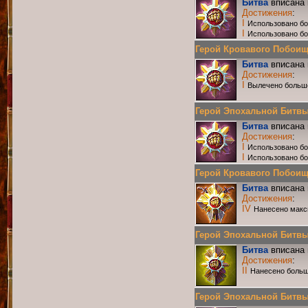
Битва
вписана 
Достижения
:
I
Использовано бо
I
Использовано б
Герой Кровавого Побоища 
Битва
вписана 
Достижения
:
I
Вылечено больш
Герой Эпохальной Битвы Р
Битва
вписана 
Достижения
:
I
Использовано бо
I
Использовано б
Герой Кровавого Побоища 
Битва
вписана 
Достижения
:
IV
Нанесено макс
Герой Эпохальной Битвы Р
Битва
вписана 
Достижения
:
II
Нанесено больш
Герой Эпохальной Битвы Р