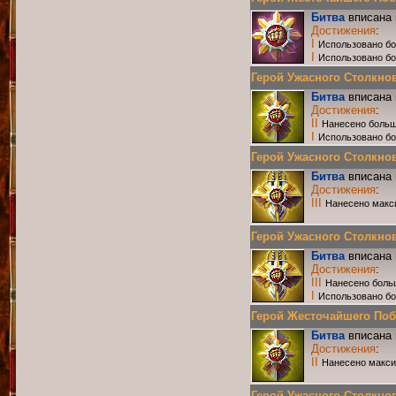
Битва
вписана 
Достижения
:
I
Использовано бо
I
Использовано б
Герой Ужасного Столкнове
Битва
вписана 
Достижения
:
II
Нанесено больш
I
Использовано бо
Герой Ужасного Столкнове
Битва
вписана 
Достижения
:
III
Нанесено макс
Герой Ужасного Столкнове
Битва
вписана 
Достижения
:
III
Нанесено боль
I
Использовано бо
Герой Жесточайшего Побо
Битва
вписана 
Достижения
:
II
Нанесено макси
Герой Ужасного Столкнове