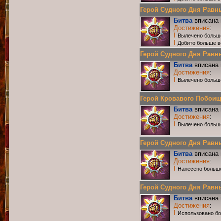
Герой Судного Дня Равных
Битва
вписана 
Достижения
:
I
Вылечено больш
I
Добито больше в
Герой Судного Дня Равных 
Битва
вписана 
Достижения
:
I
Вылечено больш
Герой Кровавого Побоища 
Битва
вписана 
Достижения
:
I
Вылечено больш
Герой Судного Дня Равных
Битва
вписана 
Достижения
:
I
Нанесено больше
Герой Судного Дня Равных
Битва
вписана 
Достижения
:
I
Использовано бо