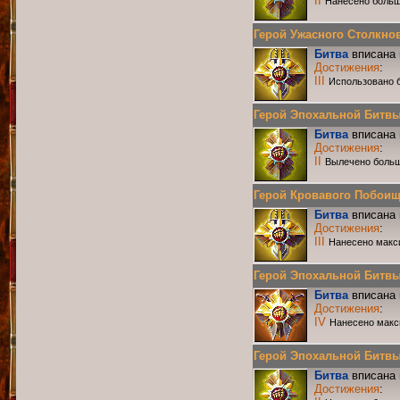
II
Нанесено больш
Герой Ужасного Столкнове
Битва
вписана 
Достижения
:
III
Использовано 
Герой Эпохальной Битвы Р
Битва
вписана 
Достижения
:
II
Вылечено больш
Герой Кровавого Побоища 
Битва
вписана 
Достижения
:
III
Нанесено макс
Герой Эпохальной Битвы Р
Битва
вписана 
Достижения
:
IV
Нанесено макс
Герой Эпохальной Битвы Р
Битва
вписана 
Достижения
: