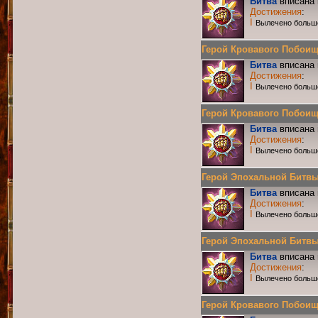
Битва
вписана 
Достижения
:
I
Вылечено больш
Герой Кровавого Побоища 
Битва
вписана 
Достижения
:
I
Вылечено больш
Герой Кровавого Побоища 
Битва
вписана 
Достижения
:
I
Вылечено больш
Герой Эпохальной Битвы Р
Битва
вписана 
Достижения
:
I
Вылечено больш
Герой Эпохальной Битвы Р
Битва
вписана 
Достижения
:
I
Вылечено больш
Герой Кровавого Побоища 