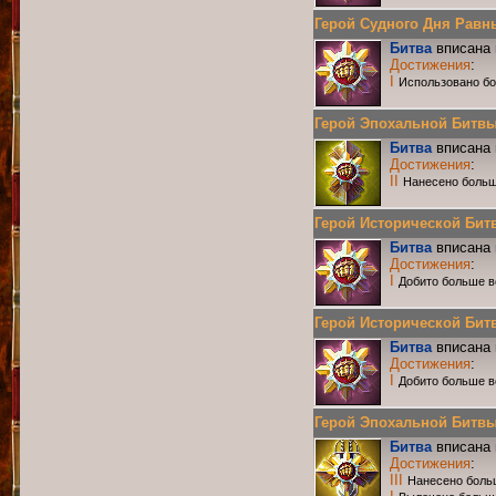
Герой Судного Дня Равных
Битва
вписана 
Достижения
:
I
Использовано бо
Герой Эпохальной Битвы Р
Битва
вписана 
Достижения
:
II
Нанесено больш
Герой Исторической Битвы
Битва
вписана 
Достижения
:
I
Добито больше в
Герой Исторической Битвы
Битва
вписана 
Достижения
:
I
Добито больше в
Герой Эпохальной Битвы 
Битва
вписана 
Достижения
:
III
Нанесено боль