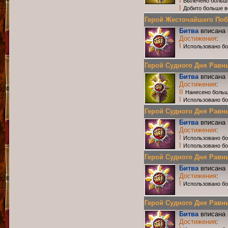
I
Вылечено больш
I
Добито больше в
Герой Жесточайшего Побои
Битва
вписана 
Достижения
:
I
Использовано б
Герой Судного Дня Равны
Битва
вписана 
Достижения
:
II
Нанесено больш
I
Использовано бо
Герой Судного Дня Равных
Битва
вписана 
Достижения
:
I
Использовано бо
I
Использовано б
Герой Судного Дня Равных
Битва
вписана 
Достижения
:
I
Использовано бо
Герой Судного Дня Равных
Битва
вписана 
Достижения
: