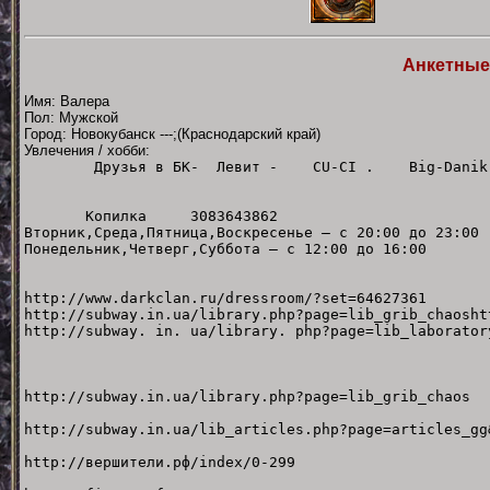
Анкетные
Имя: Валера
Пол: Мужской
Город: Новокубанск ---;(Краснодарский край)
Увлечения / хобби:
Друзья в БК- Левит - CU-CI . Big
Копилка 3083643862
Вторник,Среда,Пятница,Воскресенье — с 20:00 до 23:00
Понедельник,Четверг,Суббота — с 12:00 до 16:00
http://www.darkclan.ru/dressroom/?set=64627361
http://subway.in.ua/library.php?page=lib_grib_chaosht
http://subway. in. ua/library. php?page=lib_labora
http://subway.in.ua/library.php?page=lib_grib_chaos
http://subway.in.ua/lib_articles.php?page=articles_
http://вершители.рф/index/0-299