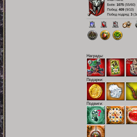
Боёв:
1075
(
55/60
)
Побед:
409
(
9/10
)
Побед подряд:
3
(
3
Награды:
Подарки:
Подвиги: