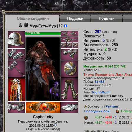
Общие сведения
Подарки
Подвиги
Мур-Есть-Мур
[12]
Сила:
297
(49 + 248)
9738/9738
Ловкость:
3
Интуиция:
5
(3 + 2)
Выносливость:
250
Интеллект:
2
(0 + 2)
Мудрость:
0
Духовность:
50
Могущество: 8 524 233 742
Уровень: 12
Титул: Покоритель Лиги Янт
Уровень благородства: 131
Побед:
51 483
Поражений: 19 771
Ничьих: 87
Клан:
NightWatch
Место рождения:
Low city
День рождения персонажа: 12.11
Бои чести: (
Рейтинг
)
Последний бой
:
Побед
Capital city
4317
-
4946
-
1
3152
Персонаж не в клубе, но был тут:
Итого:
4317
-
4946
-
1
3152
2026.08.09 11:50
(1 день 6 часов назад)
Клан-Лига: