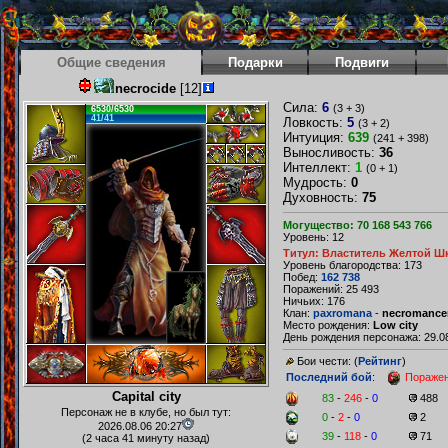
Общие сведения
Подарки
Подвиги
necrocide
[12]
Сила:
6
(3 + 3)
6530/6530
41/41
Ловкость:
5
(3 + 2)
Интуиция:
639
(241 + 398)
Выносливость:
36
Интеллект:
1
(0 + 1)
Мудрость:
0
Духовность:
75
Могущество: 70 168 543 766
Уровень: 12
Титул: Властитель Желтой Ш
Уровень благородства: 173
Побед:
162 738
Поражений: 25 493
Ничьих: 176
Клан:
paxromana
-
necromance
Место рождения:
Low city
День рождения персонажа: 29.08
Бои чести: (
Рейтинг
)
Последний бой
:
Пораже
Capital city
83
-
246
-
0
488
Персонаж не в клубе, но был тут:
0
-
2
-
0
2
2026.08.06 20:27
39
-
118
-
0
71
(2 часа 41 минуту назад)