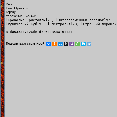
Имя: ....
Пол: Мужской
Город: ....
Увлечения / хобби:
[Кровавые кристаллы]x5, [Эктоплазменный порошок]x2, Р
[Рунический Куб]x3, [Электролит]x3, [Странный порошок
a1da0353b7b26defd726d385a016dd3c
Поделиться страницей: