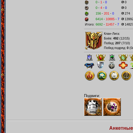
0
-
1
-
0
0
0
-
4
-
0
0
156
-
201
-
0
274
6414
-
10885
-
7
1399
Итого:
6692
-
11457
-
7
1482
Клан-Лига:
Боёв:
492
(
12/15
)
Побед:
207
(
7/10
)
Побед подряд:
0
(
0
Подвиги:
Анкетные